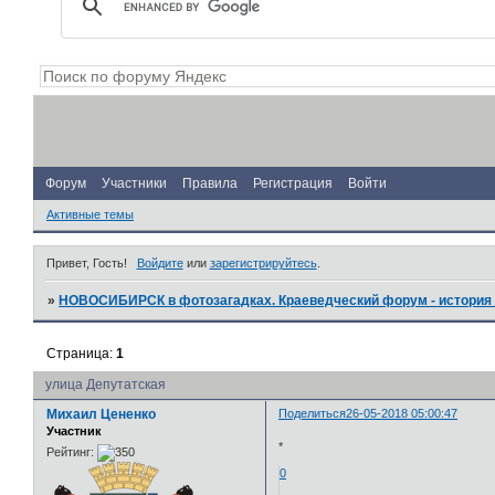
Форум
Участники
Правила
Регистрация
Войти
Активные темы
Привет, Гость!
Войдите
или
зарегистрируйтесь
.
»
НОВОСИБИРСК в фотозагадках. Краеведческий форум - история 
Страница:
1
улица Депутатская
Михаил Цененко
Поделиться
26-05-2018 05:00:47
Участник
*
Рейтинг:
0