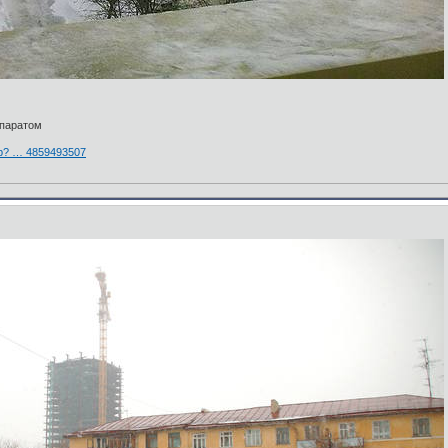
ппаратом
hp? … 4859493507