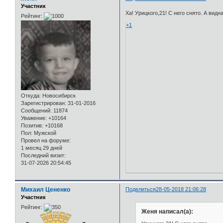
Участник
Ха! Урицкого,21! С него снято. А видн
Рейтинг:
+1
Откуда:
Новосибирск
Зарегистрирован
: 31-01-2016
Сообщений:
11874
Уважение:
+10164
Позитив:
+10168
Пол:
Мужской
Провел на форуме:
1 месяц 29 дней
Последний визит:
31-07-2026 20:54:45
Михаил Цененко
Поделиться
28-05-2018 21:06:28
Участник
Рейтинг:
Женя написал(а):