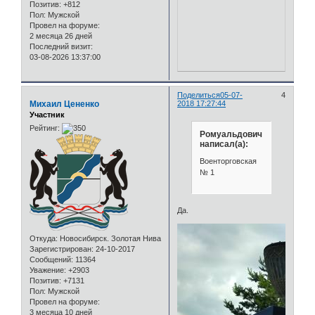
Позитив:
+812
Пол:
Мужской
Провел на форуме:
2 месяца 26 дней
Последний визит:
03-08-2026 13:37:00
Поделиться
05-07-
4
Михаил Цененко
2018 17:27:44
Участник
Рейтинг:
Ромуальдович
написал(а):
Военторговская
№ 1
Да.
Откуда:
Новосибирск. Золотая Нива
Зарегистрирован
: 24-10-2017
Сообщений:
11364
Уважение:
+2903
Позитив:
+7131
Пол:
Мужской
Провел на форуме:
3 месяца 10 дней