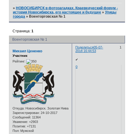
»
НОВОСИБИРСК в фотозагадках. Краеведческий форум -
история Новосибирска, его настоящее и будущее
»
Улицы
города
»
Военторговская № 1
Страница:
1
Военторговская № 1
Поделиться
05-07-
1
Михаил Цененко
2018 16:44:53
Участник
✔
Рейтинг:
0
Откуда:
Новосибирск. Золотая Нива
Зарегистрирован
: 24-10-2017
Сообщений:
11364
Уважение:
+2903
Позитив:
+7131
Пол:
Мужской