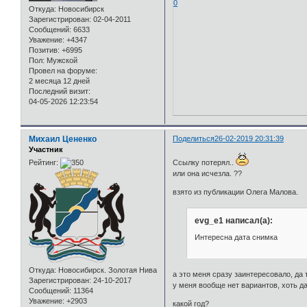
0
Откуда:
Новосибирск
Зарегистрирован
: 02-04-2011
Сообщений:
6633
Уважение:
+4347
Позитив:
+6995
Пол:
Мужской
Провел на форуме:
2 месяца 12 дней
Последний визит:
04-05-2026 12:23:54
Михаил Цененко
Поделиться
26-02-2019 20:31:39
Участник
Рейтинг:
Ссылку потерял..
или она исчезла. ??
взято из публикации Олега Малова.
evg_e1 написал(а):
Интересна дата снимка
Откуда:
Новосибирск. Золотая Нива
а это меня сразу заинтересовало, да 
Зарегистрирован
: 24-10-2017
у меня вообще нет вариантов, хоть д
Сообщений:
11364
Уважение:
+2903
какой год?