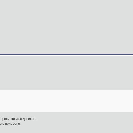
торопился и не дописал..
аже примерно..