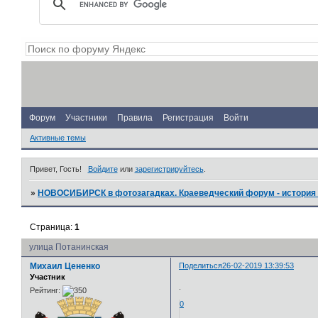
Форум
Участники
Правила
Регистрация
Войти
Активные темы
Привет, Гость!
Войдите
или
зарегистрируйтесь
.
»
НОВОСИБИРСК в фотозагадках. Краеведческий форум - история 
Страница:
1
улица Потанинская
Михаил Цененко
Поделиться
26-02-2019 13:39:53
Участник
.
Рейтинг:
0