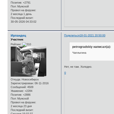
Позитив:
+2791
Пол:
Мужской
Провел на форуме:
2 месяца 1 день
Последний визит:
30-05-2026 04:33:02
Ирландец
Поделиться
18-01-2021 20:50:00
Участник
Рейтинг:
petrogradskiy написал(а):
Чаплыгина
Нет, не там. Холодно.
0
Откуда:
Новосибирск
Зарегистрирован
: 06-11-2016
Сообщений:
4509
Уважение:
+2284
Позитив:
+2886
Пол:
Мужской
Провел на форуме:
2 месяца 23 дня
Последний визит:
Сегодня 15:02:37