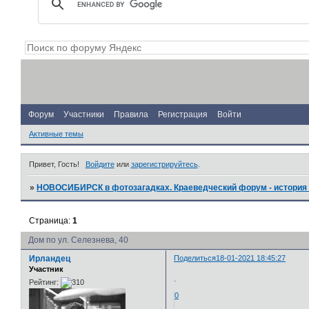
Форум
Участники
Правила
Регистрация
Войти
Активные темы
Привет, Гость!
Войдите
или
зарегистрируйтесь
.
»
НОВОСИБИРСК в фотозагадках. Краеведческий форум - история 
Страница:
1
Дом по ул. Селезнева, 40
Ирландец
Поделиться
18-01-2021 18:45:27
Участник
.
Рейтинг:
0