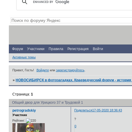
Форум
Участники
Правила
Регистрация
Войти
Активные темы
Привет, Гость!
Войдите
или
зарегистрируйтесь
.
»
НОВОСИБИРСК в фотозагадках. Краеведческий форум - история 
Страница:
1
Общий двор для Урицкого 37 и Трудовой 1
petrogradskiy
Поделиться
17-05-2020 18:36:43
Участник
?
Рейтинг:
0