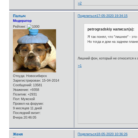
+2
Палыч
Поделиться
17-05-2020 19:34:15
Модератор
Рейтинг:
petrogradskiy написал(а):
Я так понял, что "лишнее" - эт
Но тогда и дом на заднем плане 
Лишний фон, который не относится к 
+1
Откуда:
Новосибирск
Зарегистрирован
: 15-04-2014
Сообщений:
13581
Уважение:
+9358
Позитив:
+2931
Пол:
Мужской
Провел на форуме:
9 месяцев 11 дней
Последний визит:
Вчера 20:46:05
Женя
Поделиться
18-05-2020 10:36:26