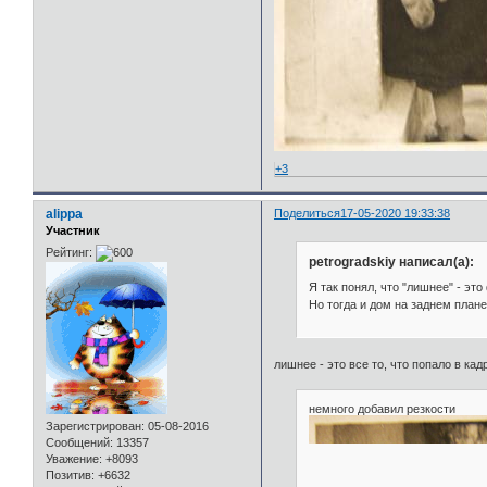
+3
alippa
Поделиться
17-05-2020 19:33:38
Участник
Рейтинг:
petrogradskiy написал(а):
Я так понял, что "лишнее" - эт
Но тогда и дом на заднем плане 
лишнее - это все то, что попало в к
немного добавил резкости
Зарегистрирован
: 05-08-2016
Сообщений:
13357
Уважение:
+8093
Позитив:
+6632