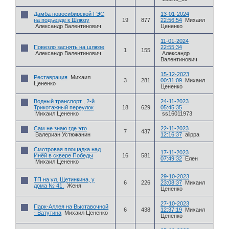
Дамба новосибирской ГЭС
13-01-2024
на подъезде к Шлюзу
19
877
22:56:54
Михаил
Александр Валентинович
Цененко
11-01-2024
Повезло заснять на шлюзе
22:55:34
1
155
Александр Валентинович
Александр
Валентинович
15-12-2023
Реставрация
Михаил
3
281
00:31:09
Михаил
Цененко
Цененко
Водный транспорт , 2-й
24-11-2023
Трикотажный переулок
18
629
05:45:35
Михаил Цененко
ss16011973
Сам не знаю где это
22-11-2023
7
437
Валериан Устюжанин
12:16:37
alippa
Смотровая площадка над
17-11-2023
Инёй в сквере Победы
16
581
07:49:32
Елен
Михаил Цененко
29-10-2023
ТП на ул. Щетинкина, у
6
226
23:08:37
Михаил
дома № 41.
Женя
Цененко
27-10-2023
Парк-Аллея на Выставочной
6
438
12:37:19
Михаил
- Ватутина
Михаил Цененко
Цененко