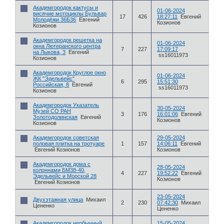
Академгородок кактусы и
01-06-2024
висячие мотоциклы Бульвар
17
426
18:27:11
Евгений
Молодёжи 36Б36
Евгений
Козионов
Козионов
Академгородок решетка на
01-06-2024
окна Лютеранского центра
7
227
17:09:17
на Лыкова, 3
Евгений
ss16011973
Козионов
Академгородок Круглое окно
01-06-2024
ЖК "Эдельвейс"
6
295
15:51:30
Российская, 8
Евгений
ss16011973
Козионов
Академгородок Указатель
30-05-2024
Музей СО РАН
3
176
16:01:06
Евгений
Золотодолинская
Евгений
Козионов
Козионов
Академгородок советская
29-05-2024
половая плитка на тротуаре
1
157
14:06:11
Евгений
Евгений Козионов
Козионов
Академгородок дома с
28-05-2024
колоннами БМ38-40,
4
227
19:52:22
Евгений
Эдельвейс и Морской 28
Козионов
Евгений Козионов
23-05-2024
Двухэтажная улица
Михаил
2
230
07:42:30
Михаил
Цененко
Цененко
Академгородок необычный
15-05-2024