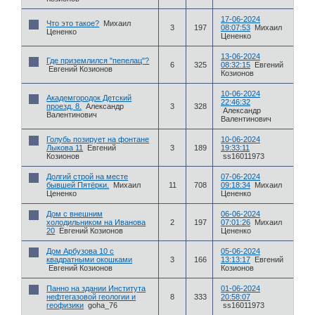
17-06-2024
Что это такое?
Михаил
3
197
08:07:53
Михаил
Цененко
Цененко
13-06-2024
Где приземлился "пепелац"?
6
325
08:32:15
Евгений
Евгений Козионов
Козионов
10-06-2024
Академгородок Детский
22:46:32
проезд, 8.
Александр
3
328
Александр
Валентинович
Валентинович
Голубь позирует на фонтане
10-06-2024
Лыкова 11
Евгений
3
189
19:33:11
Козионов
ss16011973
Долгий строй на месте
07-06-2024
бывшей Пятёрки.
Михаил
11
708
09:18:34
Михаил
Цененко
Цененко
Дом с внешним
06-06-2024
холодильником на Иванова
2
197
07:01:26
Михаил
20
Евгений Козионов
Цененко
Дом Арбузова 10 с
05-06-2024
квадратными окошками
3
166
13:13:17
Евгений
Евгений Козионов
Козионов
Панно на здании Института
01-06-2024
нефтегазовой геологии и
8
333
20:58:07
геофизики
goha_76
ss16011973