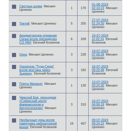
01-08-2024
Светлые аллеи
Михаил
1
170
02:10:23
Михаил
Цененко
Цененко
27-07-2024
Третий
Михаил Цененко
5
255
01:24:30
Михаил
Цененко
Академгородок огромная
19-07-2024
Сигма возле президиума
6
209
11:02:14
Евгений
СО РАН
Евгений Козионов
Козионов
19-07-2024
Окна
Михаил Цененко
3
228
07:08:29
Михаил
Цененко
Указатель "Туда-Сюда"
16-07-2024
возле мостика через
3
182
09:20:48
Евгений
Зырянку
Евгений Козионов
Козионов
13-07-2024
Плиты Малахит
Михаил
1
130
03:24:30
Михаил
Цененко
Цененко
Чемской Бор, проходная
«Сибирский центр
10-07-2024
фармакологии и
3
310
04:58:18
Михаил
биотехнологии»
Михаил
Цененко
Цененко
Необычные урны возле
09-07-2024
памятника лабораторной
16
407
09:24:15
Михаил
мыши
Евгений Козионов
Цененко