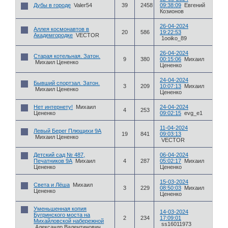
Дубы в городе
Valer54
39
2458
09:38:09
Евгений
Козионов
26-04-2024
Аллея космонавтов в
20
586
19:22:53
Академгородке
VECTOR
1ooiko_89
26-04-2024
Старая котельная. Затон.
9
380
00:15:06
Михаил
Михаил Цененко
Цененко
24-04-2024
Бывший спортзал. Затон.
3
209
10:07:13
Михаил
Михаил Цененко
Цененко
Нет интернету!
Михаил
24-04-2024
4
253
Цененко
09:02:15
evg_e1
11-04-2024
Левый Берег Плющихи 9А
19
841
09:03:13
Михаил Цененко
VECTOR
Детский сад № 487,
06-04-2024
Печатников 9А
Михаил
4
287
05:02:17
Михаил
Цененко
Цененко
15-03-2024
Света и Лёша
Михаил
3
229
08:50:03
Михаил
Цененко
Цененко
Уменьшенная копия
14-03-2024
Бугринского моста на
2
234
17:09:01
Михайловской набережной
ss16011973
Александр Валентинович