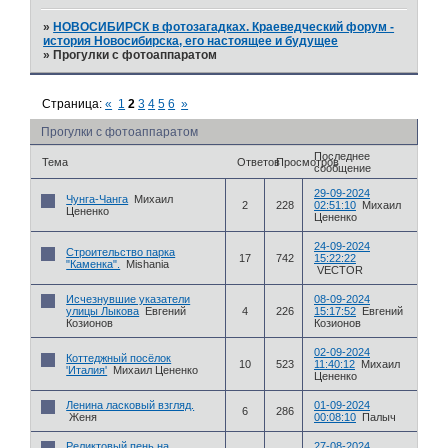
»
НОВОСИБИРСК в фотозагадках. Краеведческий форум -
история Новосибирска, его настоящее и будущее
»
Прогулки с фотоаппаратом
Страница:
«
1
2
3
4
5
6
»
Прогулки с фотоаппаратом
Последнее
Тема
Ответов
Просмотров
сообщение
29-09-2024
Чунга-Чанга
Михаил
2
228
02:51:10
Михаил
Цененко
Цененко
24-09-2024
Строительство парка
17
742
15:22:22
"Каменка".
Mishania
VECTOR
Исчезнувшие указатели
08-09-2024
улицы Лыкова
Евгений
4
226
15:17:52
Евгений
Козионов
Козионов
02-09-2024
Коттеджный посёлок
10
523
11:40:12
Михаил
'Италия'
Михаил Цененко
Цененко
Ленина ласковый взгляд.
01-09-2024
6
286
Женя
00:08:10
Палыч
Реликтовый пень на
27-08-2024