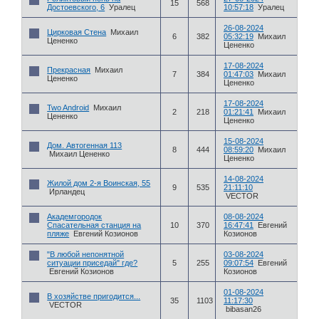
15
568
Достоевского, 6
Уралец
10:57:18
Уралец
26-08-2024
Цирковая Стена
Михаил
6
382
05:32:19
Михаил
Цененко
Цененко
17-08-2024
Прекрасная
Михаил
7
384
01:47:03
Михаил
Цененко
Цененко
17-08-2024
Two Android
Михаил
2
218
01:21:41
Михаил
Цененко
Цененко
15-08-2024
Дом. Автогенная 113
8
444
08:59:20
Михаил
Михаил Цененко
Цененко
14-08-2024
Жилой дом 2-я Воинская, 55
9
535
21:11:10
Ирландец
VECTOR
Академгородок
08-08-2024
Спасательная станция на
10
370
16:47:41
Евгений
пляже
Евгений Козионов
Козионов
"В любой непонятной
03-08-2024
ситуации приседай" где?
5
255
09:07:54
Евгений
Евгений Козионов
Козионов
01-08-2024
В хозяйстве пригодится...
35
1103
11:17:30
VECTOR
bibasan26