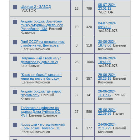
08-07-2024
Шорная 2 - ЗАВОД
15
799
23:01:12
VECTOR
VECTOR
Академгородок Врачебно-
04-07-2024
физкультурный диспансер
19
420
09:39:22
Российская, 13А
Евгений
ss16011973
Козионов
Герб СССР на пограничном
30-06-2024
столбе на ул. Демакова
3
318
18:47:06
Евгений
Евгений Козионов
Козионов
Пограничный столб на ул.
30-06-2024
Демакова (у дома № 2)
26
1006
18:41:09
brombenzol
ss16011973
"Книжная белка" запасает
29-06-2024
книги на зиму в ботсаду
8
357
20:23:15
Евгений
Евгений Козионов
Козионов
Академгородок где вырос
26-06-2024
"мухомор"?
Евгений
3
141
11:11:35
Евгений
Козионов
Козионов
Табличка с цифрами на
25-06-2024
здании Дома Учёных СО
27
586
22:39:36
Палыч
РАН
Евгений Козионов
Кормушка - мотоциклетный
24-06-2024
шлем возле Полевой, 11
4
177
21:13:29
Евгений
Евгений Козионов
Козионов