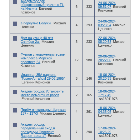
Академгородок
24-06-2024
общественный туалет в ТЦ
6
333
09:51:07
Евгений
на Ильича
Евгений
Козионов
Козионов
24-06-2024
в переулке Белухи.
Михаил
4
293
03:23:54
Михаил
Цененко
Цененко
Дом на улице 40 лет
22-06-2024
Октября 2а.
Михаил
3
233
08:20:53
Михаил
Цененко
Цененко
Фургон с мороженым возле
20-06-2024
комплекса Морской
12
980
20:22:06
Евгений
проспект, 54
Евгений
Козионов
Козионов
Иванова, 35А надпись
18-06-2024
"Горно-Алтайск! 29.06.1995"
3
146
20:20:33
Евгений
Евгений Козионов
Козионов
Академгородок Установить
18-06-2024
место ремонтных работ
2
165
17:17:49
Евгений Козионов
ss16011973
18-06-2024
Приём стеклотары Широкая
4
361
04:35:05
Михаил
137 - 137/3
Михаил Цененко
Цененко
Академгородок
переделанный вход в
17-06-2024
президиум Проспект
7
290
10:26:29
Лаврентьева 17
Евгений
ss16011973
Козионов