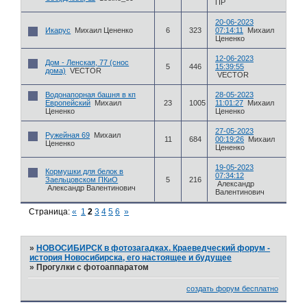
ПР
20-06-2023
Икарус
Михаил Цененко
6
323
07:14:11
Михаил
Цененко
12-06-2023
Дом - Ленская, 77 (снос
5
446
15:39:55
дома)
VECTOR
VECTOR
Водонапорная башня в кп
28-05-2023
Европейский
Михаил
23
1005
11:01:27
Михаил
Цененко
Цененко
27-05-2023
Ружейная 69
Михаил
11
684
00:19:26
Михаил
Цененко
Цененко
19-05-2023
Кормушки для белок в
07:34:12
Заельцовском ПКиО
5
216
Александр
Александр Валентинович
Валентинович
Страница:
«
1
2
3
4
5
6
»
»
НОВОСИБИРСК в фотозагадках. Краеведческий форум -
история Новосибирска, его настоящее и будущее
»
Прогулки с фотоаппаратом
создать форум бесплатно