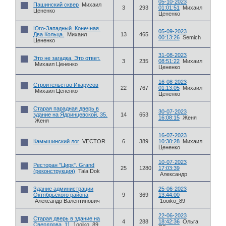
05-10-2023
Пашинский сквер
Михаил
3
293
01:01:51
Михаил
Цененко
Цененко
Юго-Западный. Конечная.
05-09-2023
Два Кольца.
Михаил
13
465
00:13:26
Semich
Цененко
31-08-2023
Это не загадка. Это ответ.
3
235
08:51:22
Михаил
Михаил Цененко
Цененко
16-08-2023
Строительство Икарусов
22
767
01:13:05
Михаил
Михаил Цененко
Цененко
Старая парадная дверь в
30-07-2023
здание на Ядринцевской, 35.
14
653
16:08:15
Женя
Женя
16-07-2023
Камышинский лог
VECTOR
6
389
10:30:28
Михаил
Цененко
10-07-2023
Ресторан "Цирк", Grand
25
1280
17:03:39
(реконструкция)
Tala Dok
Александр
Здание администрации
25-06-2023
Октябрьского района
9
369
13:44:00
Александр Валентинович
1ooiko_89
22-06-2023
Старая дверь в здание на
4
288
18:42:36
Ольга
Свердлова, 11
1ooiko_89