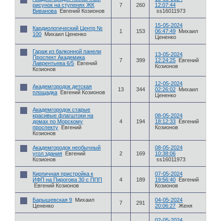
рисунок на ступенях ЖК
7
260
12:07:44
Виванова
Евгений Козионов
ss16011973
15-05-2024
Кардиологический Центр №
1
153
06:47:49
Михаил
100
Михаил Цененко
Цененко
Гараж из балконной панели
13-05-2024
Проспект Академика
7
399
12:24:25
Евгений
Лаврентьева 6/5
Евгений
Козионов
Козионов
12-05-2024
Академгородок детская
13
344
02:26:02
Михаил
площадка
Евгений Козионов
Цененко
Академгородок старые
красивые флагштоки на
08-05-2024
домах по Морскому
4
194
18:12:33
Евгений
проспекту
Евгений
Козионов
Козионов
Академгородок необычный
08-05-2024
угол здания
Евгений
2
169
10:38:06
Козионов
ss16011973
Кирпичная пристройка к
07-05-2024
ИФП на Пирогова 30 с ППП
4
189
19:56:40
Евгений
Евгений Козионов
Козионов
Барышевская 9
Михаил
04-05-2024
7
291
Цененко
20:06:27
Женя
02-05-2024