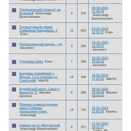
05-03-2024
"Геодезический полигон" на
21:49:45
Издревой
Александр
4
376
Александр
Валентинович
Валентинович
Скульптурка во дворе
23-02-2024
Сибиряков-Гвардейцев, 9
11
653
11:32:37
Елен
Елен
19-02-2024
Патриотический кордон - где
3
250
16:09:07
василиск
василиск
18-02-2024
Тургенева 184/1
Елен
7
368
20:09:36
василиск
Бордюры (поребрики) у
16-02-2024
Фрунзе, 3 (со стороны ул.
14
449
17:02:02
Valer54
Советской)
Valer54
Буддийский центр. Сакко и
09-02-2024
Ванцетти 71
Михаил
6
269
03:59:08
Михаил
Цененко
Цененко
Перенос и реконструкция
дома Сурикова
31-01-2024
14
710
(Большевистская).
11:53:34
Уралец
Александр
17-01-2024
Снимок на ул. Депутатской
4
257
16:11:27
Александр Валентинович
1ooiko_89