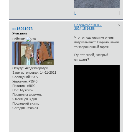
0
Поделиться
10-05-
5
ss16011973
2024 15:16:58
Участник
Что то подсказки не очень
Рейтинг:
подсказывают. Видимо, какой
то заброшенный гараж.
Где тот герой, который
отгадает?
Откуда:
Академгородок
Зарегистрирован
: 14-11-2021
Сообщений:
5377
Уважение:
+3545
Позитив:
+6890
Пол:
Мужской
Провел на форуме:
5 месяцев 3 дня
Последний визит:
Сегодня 07:08:34