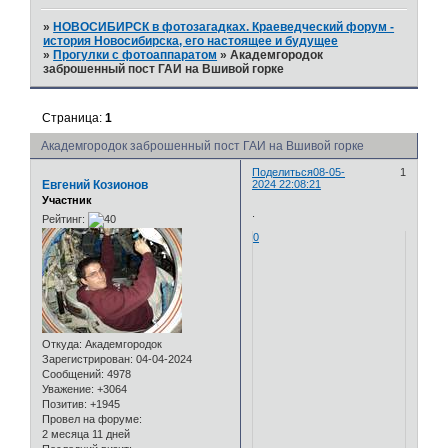
»
НОВОСИБИРСК в фотозагадках. Краеведческий форум -
история Новосибирска, его настоящее и будущее
»
Прогулки с фотоаппаратом
»
Академгородок
заброшенный пост ГАИ на Вшивой горке
Страница:
1
Академгородок заброшенный пост ГАИ на Вшивой горке
Поделиться
08-05-
1
Евгений Козионов
2024 22:08:21
Участник
.
Рейтинг:
0
Откуда:
Академгородок
Зарегистрирован
: 04-04-2024
Сообщений:
4978
Уважение:
+3064
Позитив:
+1945
Провел на форуме:
2 месяца 11 дней