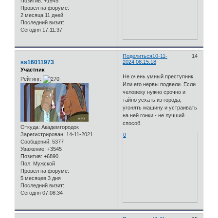
Позитив:
+1945
Провел на форуме:
2 месяца 11 дней
Последний визит:
Сегодня 17:11:37
Поделиться
10-11-
14
ss16011973
2024 08:15:18
Участник
Не очень умный преступник.
Рейтинг:
Или его нервы подвели. Если
человеку нужно срочно и
тайно уехать из города,
угонять машину и устраивать
на ней гонки - не лучший
способ.
Откуда:
Академгородок
Зарегистрирован
: 14-11-2021
0
Сообщений:
5377
Уважение:
+3545
Позитив:
+6890
Пол:
Мужской
Провел на форуме:
5 месяцев 3 дня
Последний визит:
Сегодня 07:08:34