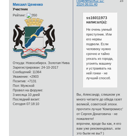
Поделиться
11-11-
15
Михаил Цененко
2024 06:01:40
Участник
Рейтинг:
ss16011973
написал(а):
Не очень умный
преступник. Или
его нервы
подвели. Если
человеку нужно
срочно и тайно
уехать из города,
Откуда:
Новосибирск. Золотая Нива
угонять машину
Зарегистрирован
: 24-10-2017
и устраивать на
Сообщений:
11364
ней гонки - не
Уважение:
+2903
лучший способ.
Позитив:
+7131
Пол:
Мужской
Провел на форуме:
Вы, Александр, слишком уж
3 месяца 10 дней
Последний визит:
много читаете до обеда газет
Сегодня 07:18:10
великой, советской эпохи.
прочтитн лучше 'Компромисс'
от Сергея Донатовича - не
пожалеете!
впрочем, вроде бы как, я его
вам уже рекомендовал.. или
это были не вы? )