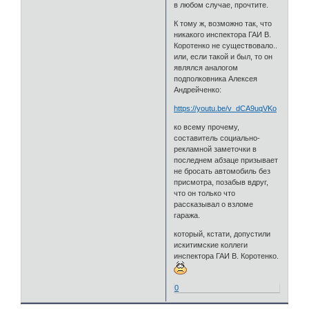
в любом случае, прочтите.
К тому ж, возможно так, что
никакого инспектора ГАИ В.
Коротенко не существовало..
или, если такой и был, то он
являлся аналогом
подполковника Алексея
Андрейченко:
https://youtu.be/v_dCA9uqVKo
ко всему прочему,
составитель социально-
рекламной заметочки в
последнем абзаце призывает
не бросать автомобиль без
присмотра, позабыв вдруг,
что он только что
рассказывал о взломе
гаража.
который, кстати, допустили
искитимские коллеги
инспектора ГАИ В. Коротенко.
0