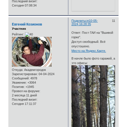
Последний визит:
Сегодня 07:08:34
Поделиться
10-05-
11
Евгений Козионов
2024 16:28:35
Участник
Ответ: Пост ГАИ на "Вшивой
Рейтинг:
горке".
Доступ свободный. Всё
опустошено.
Место на Яндекс.Карте.
В начле было фото гаражей, а
это офисы:
Откуда:
Академгородок
Зарегистрирован
: 04-04-2024
Сообщений:
4978
Уважение:
+3064
Позитив:
+1945
Провел на форуме:
2 месяца 11 дней
Последний визит:
Сегодня 17:11:37