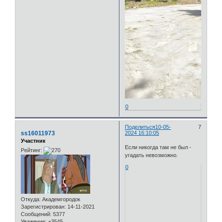
0
Поделиться
10-05-
7
ss16011973
2024 16:10:05
Участник
Если никогда там не был -
Рейтинг:
угадать невозможно.
0
Откуда:
Академгородок
Зарегистрирован
: 14-11-2021
Сообщений:
5377
Уважение:
+3545