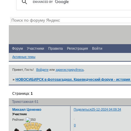
Форум
Участники
Правила
Регистрация
Войти
Активные темы
Привет, Гость!
Войдите
или
зарегистрируйтесь
.
»
НОВОСИБИРСК в фотозагадках. Краеведческий форум - история 
Страница:
1
Трикотажная 61
Михаил Цененко
Поделиться
25-12-2024 04:09:34
Участник
.
Рейтинг:
0