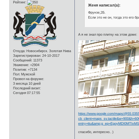
Рейтинг:
Женя написал(а):
Фрунзе,2Б.
Если это не он, тогда это его б
А я не знал про плитку на этом доме:
Откуда:
Новосибирск. Золотая Нива
Зарегистрирован
: 24-10-2017
Сообщений:
11373
Уважение:
+2904
Позитив:
+7134
Пол:
Мужской
Провел на форуме:
3 месяца 10 дней
Последний визит:
Сегодня 07:17:55
https://www.google.com/maps/@55.03554
cb_client=maps_sv.tactile&w=900&h=6
entry=ttu&amp;g_ep=EgoyMDI0MTI
спасибо, интересно.. )