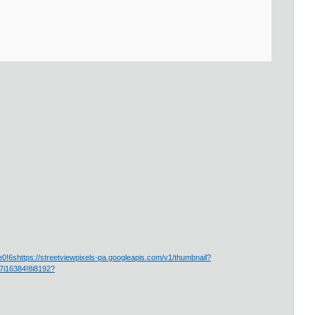
6shttps://streetviewpixels-pa.googleapis.com/v1/thumbnail?
7i16384!8i8192?