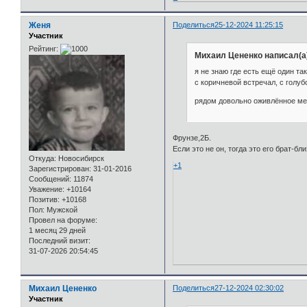
Женя
Поделиться
25-12-2024 11:25:15
Участник
Рейтинг:
Михаил Цененко написал(а
я не знаю где есть ещё один та
с коричневой встречал, с голубо
рядом довольно оживлённое ме
Фрунзе,2Б.
Если это не он, тогда это его брат-бл
Откуда:
Новосибирск
+1
Зарегистрирован
: 31-01-2016
Сообщений:
11874
Уважение:
+10164
Позитив:
+10168
Пол:
Мужской
Провел на форуме:
1 месяц 29 дней
Последний визит:
31-07-2026 20:54:45
Михаил Цененко
Поделиться
27-12-2024 02:30:02
Участник