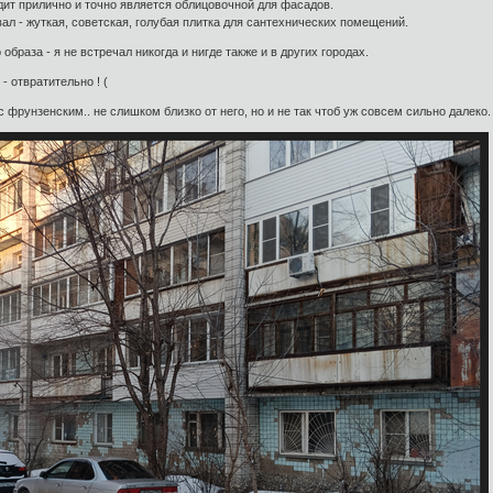
ядит прилично и точно является облицовочной для фасадов.
ал - жуткая, советская, голубая плитка для сантехнических помещений.
 образа - я не встречал никогда и нигде также и в других городах.
- отвратительно ! (
с фрунзенским.. не слишком близко от него, но и не так чтоб уж совсем сильно далеко.