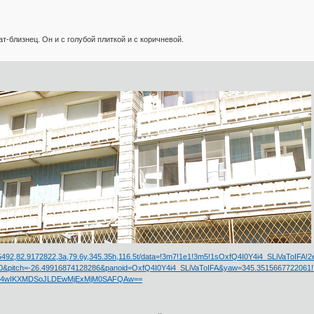
рат-близнец. Он и с голубой плиткой и с коричневой.
92,82.9172822,3a,79.6y,345.35h,116.5t/data=!3m7!1e1!3m5!1sOxfQ4I0Y4i4_SLiVaToIFA!2e0!
00&pitch=-26.49916874128286&panoid=OxfQ4I0Y4i4_SLiVaToIFA&yaw=345.3515667722061!
xMS4wIKXMDSoJLDEwMjExMjM0SAFQAw==