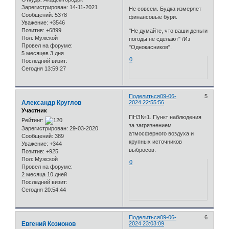
Зарегистрирован
: 14-11-2021
Не совсем. Будка измеряет
Сообщений:
5378
финансовые бури.
Уважение:
+3546
Позитив:
+6899
"Не думайте, что ваши деньги
Пол:
Мужской
погоды не сделают" /Из
Провел на форуме:
"Однокасников".
5 месяцев 3 дня
0
Последний визит:
Сегодня 13:59:27
Поделиться
09-06-
5
Александр Круглов
2024 22:55:56
Участник
ПНЗ№1. Пункт наблюдения
Рейтинг:
за загрязнением
Зарегистрирован
: 29-03-2020
атмосферного воздуха и
Сообщений:
389
крупных источников
Уважение:
+344
выбросов.
Позитив:
+925
Пол:
Мужской
0
Провел на форуме:
2 месяца 10 дней
Последний визит:
Сегодня 20:54:44
Поделиться
09-06-
6
Евгений Козионов
2024 23:03:09