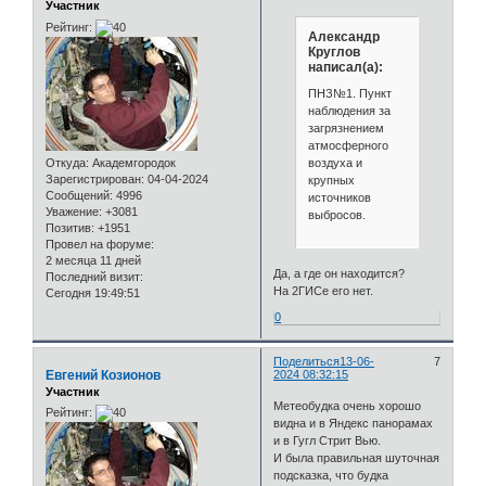
Участник
Рейтинг:
Александр
Круглов
написал(а):
ПНЗ№1. Пункт
наблюдения за
загрязнением
атмосферного
воздуха и
Откуда:
Академгородок
Зарегистрирован
: 04-04-2024
крупных
Сообщений:
4996
источников
Уважение:
+3081
выбросов.
Позитив:
+1951
Провел на форуме:
2 месяца 11 дней
Да, а где он находится?
Последний визит:
На 2ГИСе его нет.
Сегодня 19:49:51
0
Поделиться
13-06-
7
Евгений Козионов
2024 08:32:15
Участник
Метеобудка очень хорошо
Рейтинг:
видна и в Яндекс панорамах
и в Гугл Стрит Вью.
И была правильная шуточная
подсказка, что будка