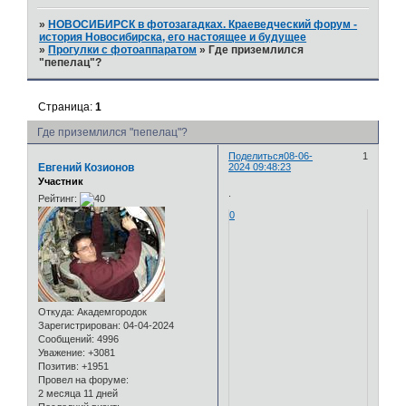
»
НОВОСИБИРСК в фотозагадках. Краеведческий форум -
история Новосибирска, его настоящее и будущее
»
Прогулки с фотоаппаратом
»
Где приземлился
"пепелац"?
Страница:
1
Где приземлился "пепелац"?
Поделиться
08-06-
1
Евгений Козионов
2024 09:48:23
Участник
.
Рейтинг:
0
Откуда:
Академгородок
Зарегистрирован
: 04-04-2024
Сообщений:
4996
Уважение:
+3081
Позитив:
+1951
Провел на форуме:
2 месяца 11 дней