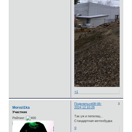
+1
Поделиться
08-06-
3
Morozi1ka
2024 12:10:28
Участник
Так уж и пепелац...
Рейтинг:
Стандартная метеобудка
0