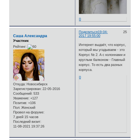
0
Поделиться
19-04-
25
Саша Александра
2017 19:55:00
Участник
Интернет выдаёт, что корпус,
Рейтинг:
который мы угадываем - это
Корпус № 2. А с колоннами и
круглым балконом - Главный
корпус. То есть два разных
корпуса.
0
Откуда:
Новосибирск
Зарегистрирован
: 22-05-2016
Сообщений:
533
Уважение:
+127
Позитив:
+106
Пол:
Женский
Провел на форуме:
7 дней 15 часов
Последний визит:
11-08-2021 19:37:26