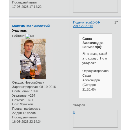
Последний визит:
17-06-2026 17:14:22
Поделиться
18-04-
17
Максим Малиновский
2017 22:27:15
Участник
Рейтинг:
Саша
Александра
написал(а):
Я не знаю, какой
это корпус. Но я
угадала?
Отредактировано
Саша
Александра
Откуда:
Новосибирск
(Сегодня
Зарегистрирован
: 08-10-2016
21:20:46)
Сообщений:
1096
Уважение:
+264
Позитив:
+321
Пол:
Мужской
Угадали.
Провел на форуме:
0
22 дня 12 часов
Последний визит:
16-05-2023 23:14:34