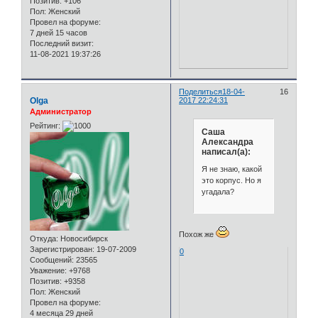
Позитив:
+106
Пол:
Женский
Провел на форуме:
7 дней 15 часов
Последний визит:
11-08-2021 19:37:26
Поделиться
18-04-
16
Olga
2017 22:24:31
Администратор
Рейтинг:
Саша
Александра
написал(а):
Я не знаю, какой
это корпус. Но я
угадала?
Похож же
Откуда:
Новосибирск
Зарегистрирован
: 19-07-2009
0
Сообщений:
23565
Уважение:
+9768
Позитив:
+9358
Пол:
Женский
Провел на форуме:
4 месяца 29 дней