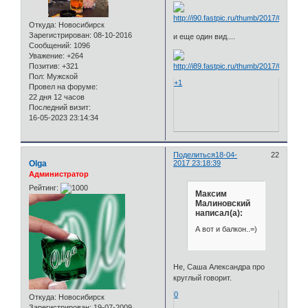
Откуда:
Новосибирск
Зарегистрирован
: 08-10-2016
и еще один вид....
Сообщений:
1096
Уважение:
+264
Позитив:
+321
Пол:
Мужской
+1
Провел на форуме:
22 дня 12 часов
Последний визит:
16-05-2023 23:14:34
Поделиться
18-04-
22
Olga
2017 23:18:39
Администратор
Рейтинг:
Максим
Малиновский
написал(а):
А вот и балкон..=)
Не, Саша Александра про
круглый говорит.
0
Откуда:
Новосибирск
Зарегистрирован
: 19-07-2009