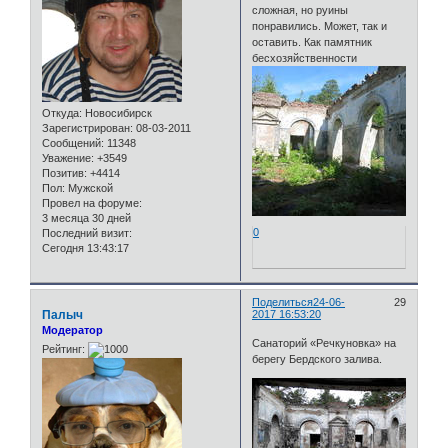
сложная, но руины
понравились. Может, так и
оставить. Как памятник
бесхозяйственности
Откуда:
Новосибирск
Зарегистрирован
: 08-03-2011
Сообщений:
11348
Уважение:
+3549
Позитив:
+4414
Пол:
Мужской
Провел на форуме:
3 месяца 30 дней
0
Последний визит:
Сегодня 13:43:17
Поделиться
24-06-
29
Палыч
2017 16:53:20
Модератор
Санаторий «Речкуновка» на
Рейтинг:
берегу Бердского залива.