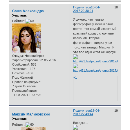
Поделиться
18-04-
18
Саша Александра
2017 22:30:21
Участник
Я думаю, что первая
Рейтинг:
фотография у меня в этом
посте - тот самый известный
красивый корпус с круглым
балконом. Вторая
фотография - вид изнутри
того, что загадал Максим. И
это всё один и тот же корпус.
Откуда:
Новосибирск
Зарегистрирован
: 22-05-2016
Сообщений:
533
Уважение:
+127
Позитив:
+106
+1
Пол:
Женский
Провел на форуме:
7 дней 15 часов
Последний визит:
11-08-2021 19:37:26
Поделиться
18-04-
19
Максим Малиновский
2017 22:43:44
Участник
Беседка...
Рейтинг: