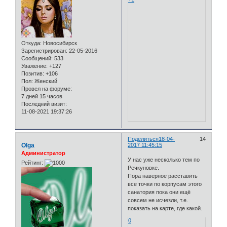
Откуда:
Новосибирск
Зарегистрирован
: 22-05-2016
Сообщений:
533
Уважение:
+127
Позитив:
+106
Пол:
Женский
Провел на форуме:
7 дней 15 часов
Последний визит:
11-08-2021 19:37:26
Поделиться
18-04-
14
Olga
2017 11:45:15
Администратор
У нас уже несколько тем по
Рейтинг:
Речкуновке.
Пора наверное расставить
все точки по корпусам этого
санатория пока они ещё
совсем не исчезли, т.е.
показать на карте, где какой.
0