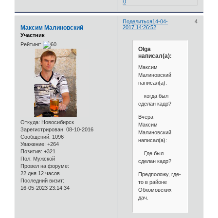
0
Поделиться
14-04-
4
Максим Малиновский
2017 14:26:52
Участник
Рейтинг:
Olga
написал(а):
Максим
Малиновский
написал(а):
когда был
сделан кадр?
Вчера
Откуда:
Новосибирск
Максим
Зарегистрирован
: 08-10-2016
Малиновский
Сообщений:
1096
написал(а):
Уважение:
+264
Позитив:
+321
Где был
Пол:
Мужской
сделан кадр?
Провел на форуме:
22 дня 12 часов
Предположу, где-
Последний визит:
то в районе
16-05-2023 23:14:34
Обкомовских
дач.