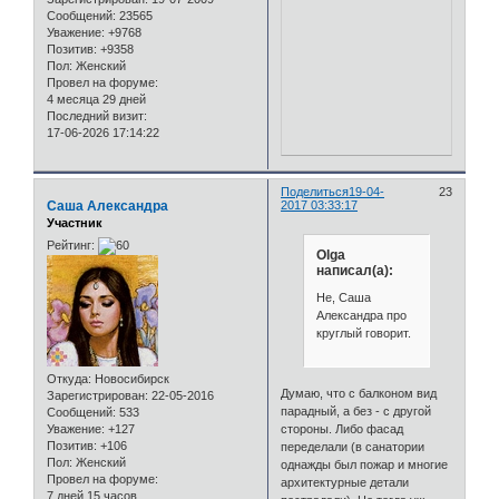
Сообщений:
23565
Уважение:
+9768
Позитив:
+9358
Пол:
Женский
Провел на форуме:
4 месяца 29 дней
Последний визит:
17-06-2026 17:14:22
Поделиться
19-04-
23
Саша Александра
2017 03:33:17
Участник
Рейтинг:
Olga
написал(а):
Не, Саша
Александра про
круглый говорит.
Откуда:
Новосибирск
Думаю, что с балконом вид
Зарегистрирован
: 22-05-2016
парадный, а без - с другой
Сообщений:
533
Уважение:
+127
стороны. Либо фасад
Позитив:
+106
переделали (в санатории
Пол:
Женский
однажды был пожар и многие
Провел на форуме:
архитектурные детали
7 дней 15 часов