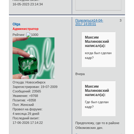
16-05-2023 23:14:34
Поделиться
14-04-
3
Olga
2017 14:09:01
Администратор
Рейтинг:
Максим
Малиновский
написал(а):
когда был сделан
кадр?
Вчера
Откуда:
Новосибирск
Максим
Зарегистрирован
: 19-07-2009
Малиновский
Сообщений:
23565
написал(а):
Уважение:
+9768
Позитив:
+9358
Где был сделан
Пол:
Женский
кадр?
Провел на форуме:
4 месяца 29 дней
Последний визит:
17-06-2026 17:14:22
Предположу, где-то в районе
Обкомовских дач.