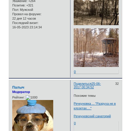
Уважение:
+264
Позитив:
+321
Пол:
Мужской
Провел на форуме:
22 дня 12 часов
Последний визит:
16-05-2023 23:14:34
0
Поделиться
25-06-
32
Палыч
2017 00:34:52
Модератор
Похожие темы
Рейтинг:
Речкуновка ... "Разруха не в
клозетах...."
Речкуновский санаторий
0