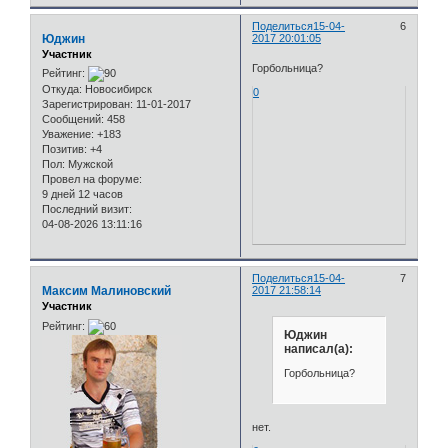
Поделиться
15-04-
6
Юджин
2017 20:01:05
Участник
Горбольница?
Рейтинг:
Откуда:
Новосибирск
0
Зарегистрирован
: 11-01-2017
Сообщений:
458
Уважение:
+183
Позитив:
+4
Пол:
Мужской
Провел на форуме:
9 дней 12 часов
Последний визит:
04-08-2026 13:11:16
Поделиться
15-04-
7
Максим Малиновский
2017 21:58:14
Участник
Рейтинг:
Юджин
написал(а):
Горбольница?
нет.