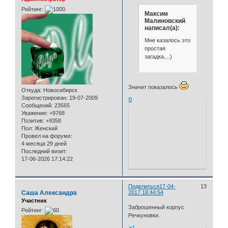
Рейтинг:
Максим
Малиновский
написал(а):
Мне казалось это
простая
загадка....)
Значит показалось
Откуда:
Новосибирск
Зарегистрирован
: 19-07-2009
0
Сообщений:
23565
Уважение:
+9768
Позитив:
+9358
Пол:
Женский
Провел на форуме:
4 месяца 29 дней
Последний визит:
17-06-2026 17:14:22
Поделиться
17-04-
13
Саша Александра
2017 18:44:54
Участник
Заброшенный корпус
Рейтинг:
Речкуновки.
+1