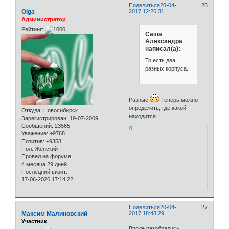
Поделиться
20-04-
26
Olga
2017 12:26:31
Администратор
Рейтинг:
Саша
Александра
написал(а):
То есть два
разных корпуса.
Разные
Теперь можно
определить, где какой
Откуда:
Новосибирск
находится.
Зарегистрирован
: 19-07-2009
Сообщений:
23565
0
Уважение:
+9768
Позитив:
+9358
Пол:
Женский
Провел на форуме:
4 месяца 29 дней
Последний визит:
17-06-2026 17:14:22
Поделиться
20-04-
27
Максим Малиновский
2017 18:43:29
Участник
Вроде разобрались....