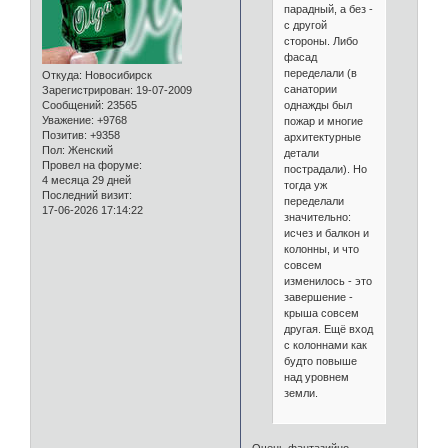
парадный, а без -
с другой
стороны. Либо
фасад
переделали (в
Откуда:
Новосибирск
санатории
Зарегистрирован
: 19-07-2009
однажды был
Сообщений:
23565
Уважение:
+9768
пожар и многие
Позитив:
+9358
архитектурные
Пол:
Женский
детали
Провел на форуме:
пострадали). Но
4 месяца 29 дней
тогда уж
Последний визит:
переделали
17-06-2026 17:14:22
значительно:
исчез и балкон и
колонны, и что
совсем
изменилось - это
завершение -
крыша совсем
другая. Ещё вход
с колоннами как
будто повыше
над уровнем
земли.
Очень фантазийно.