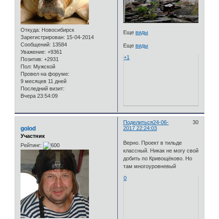
Откуда:
Новосибирск
Еще
виды
Зарегистрирован
: 15-04-2014
Сообщений:
13584
Еще
виды
Уважение:
+9361
+1
Позитив:
+2931
Пол:
Мужской
Провел на форуме:
9 месяцев 11 дней
Последний визит:
Вчера 23:54:09
Поделиться
24-06-
30
golod
2017 22:24:03
Участник
Верно. Проект в тильде
Рейтинг:
классный. Никак не могу свой
добить по Кривощёково. Но
там многоуровневый
0