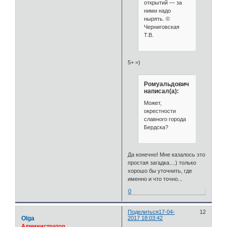
открытий — за
ними надо
нырять. ©
Черниговская
Т.В.
5+ =)
Ромуальдович
написал(а):
Может,
окрестности
славного города
Бердска?
Да конечно! Мне казалось это
простая загадка....) только
хорошо бы уточнить, где
именно и что точно...
0
Поделиться
17-04-
12
Olga
2017 18:03:42
Администратор