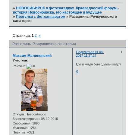
»
НОВОСИБИРСК в фотозагадках. Краеведческий форум -
история Новосибирска, его настоящее и будущее
»
Прогулки с фотоаппаратом
»
Развалины Речкуновского
санатория
Страница:
1
2
»
Развалины Речкуновского санатория
Поделиться
14-04-
1
Максим Малиновский
2017 11:37:17
Участник
Где и когда был сделан кадр?
Рейтинг:
0
Откуда:
Новосибирск
Зарегистрирован
: 08-10-2016
Сообщений:
1096
Уважение:
+264
Позитив:
+321