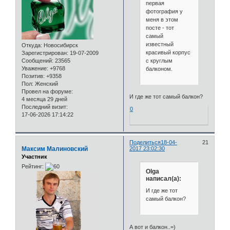
первая
фотография у
меня в этом
посте - тот
самый
известный
Откуда:
Новосибирск
красивый корпус
Зарегистрирован
: 19-07-2009
с круглым
Сообщений:
23565
Уважение:
+9768
балконом.
Позитив:
+9358
Пол:
Женский
Провел на форуме:
И где же тот самый балкон?
4 месяца 29 дней
Последний визит:
0
17-06-2026 17:14:22
Поделиться
18-04-
21
Максим Малиновский
2017 23:02:30
Участник
Рейтинг:
Olga
написал(а):
И где же тот
самый балкон?
А вот и балкон..=)