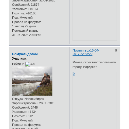
Зарегистрирован
: 31-01-2016
Сообщений:
11874
Уважение:
+10164
Позитив:
+10168
Пол:
Мужской
Провел на форуме:
1 месяц 29 дней
Последний визит:
31-07-2026 20:54:45
Поделиться
15-04-
9
Ромуальдович
2017 22:58:22
Участник
Может, окрестности славного
Рейтинг:
города Бердска?
0
Откуда:
Новосибирск
Зарегистрирован
: 28-05-2015
Сообщений:
2448
Уважение:
+1434
Позитив:
+812
Пол:
Мужской
Провел на форуме: