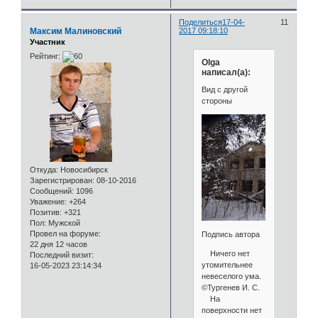
Поделиться
17-04-
11
Максим Малиновский
2017 09:18:10
Участник
Рейтинг:
Olga
написал(а):
Вид с другой
стороны
Откуда:
Новосибирск
Зарегистрирован
: 08-10-2016
Сообщений:
1096
Уважение:
+264
Позитив:
+321
Пол:
Мужской
Провел на форуме:
Подпись автора
22 дня 12 часов
Ничего нет
Последний визит:
утомительнее
16-05-2023 23:14:34
невеселого ума.
©Тургенев И. С.
На
поверхности нет