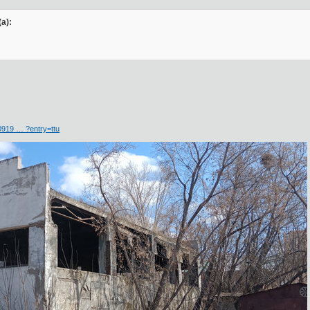
а):
919 … ?entry=ttu