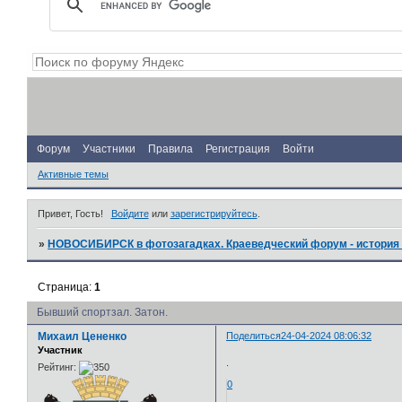
Форум
Участники
Правила
Регистрация
Войти
Активные темы
Привет, Гость!
Войдите
или
зарегистрируйтесь
.
»
НОВОСИБИРСК в фотозагадках. Краеведческий форум - история 
Страница:
1
Бывший спортзал. Затон.
Михаил Цененко
Поделиться
24-04-2024 08:06:32
Участник
.
Рейтинг:
0