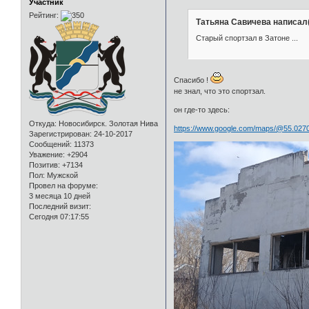
Участник
Рейтинг:
Татьяна Савичева написал(
Старый спортзал в Затоне ...
Спасибо !
не знал, что это спортзал.
он где-то здесь:
Откуда:
Новосибирск. Золотая Нива
https://www.google.com/maps/@55.0270
Зарегистрирован
: 24-10-2017
Сообщений:
11373
Уважение:
+2904
Позитив:
+7134
Пол:
Мужской
Провел на форуме:
3 месяца 10 дней
Последний визит:
Сегодня 07:17:55