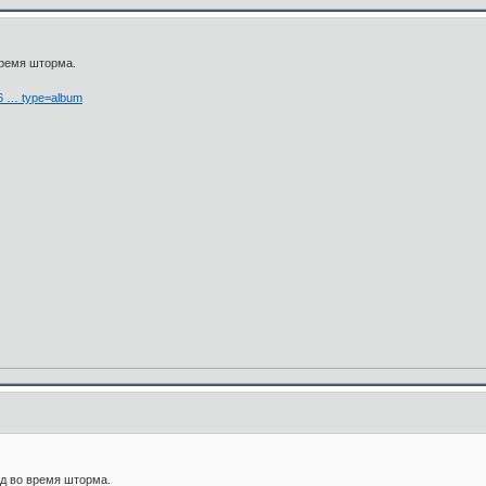
время шторма.
36 … type=album
ад во время шторма.