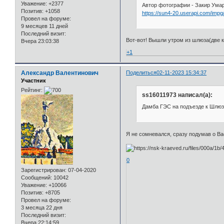
Уважение:
+2377
Автор фотографии - Закир Умар
Позитив:
+1058
https://sun4-20.userapi.com/impg
Провел на форуме:
9 месяцев 11 дней
Последний визит:
Вот-вот! Вышли утром из шлюза(две ка
Вчера 23:03:38
+1
Александр Валентинович
Поделиться
02-11-2023 15:34:37
Участник
Рейтинг:
ss16011973 написал(а):
Дамба ГЭС на подъезде к Шлюз
Я не сомневался, сразу подумав о Ва
0
Зарегистрирован
: 07-04-2020
Сообщений:
10042
Уважение:
+10066
Позитив:
+8705
Провел на форуме:
3 месяца 22 дня
Последний визит:
Вчера 22:14:59