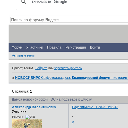
Форум
Участники
Правила
Регистрация
Войти
Активные темы
Привет, Гость!
Войдите
или
зарегистрируйтесь
.
»
НОВОСИБИРСК в фотозагадках. Краеведческий форум - история 
Страница:
1
Дамба новосибирской ГЭС на подъезде к Шлюзу
Александр Валентинович
Поделиться
02-11-2023 11:43:47
Участник
.
Рейтинг:
0