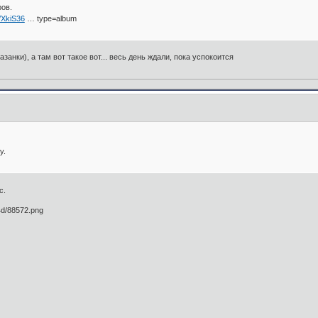
ов.
/XkiS36
… type=album
занки), а там вот такое вот... весь день ждали, пока успокоится
у.
с.