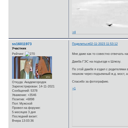
+4
ss16011973
Поделиться
02-11-2023 11:53:12
Участник
Рейтинг:
Мне даже как то совестно отвечать н
Дамба ГЭС на подъезде к Шлюзу.
По этой дамбе я ездил с родителями 
пешком через подъемный ж.д. мост, а
Спасибо за фотографию.
Откуда:
Академгородок
Зарегистрирован
: 14-11-2021
+1
Сообщений:
5378
Уважение:
+3546
Позитив:
+6898
Пол:
Мужской
Провел на форуме:
5 месяцев 3 дня
Последний визит:
Вчера 13:03:36