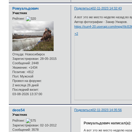
Ромуальдович
Поделиться
02-11-2023 14:32:43
Участник
А вот это же место неделю назад во 
Рейтинг:
Автор фотографии - Закир Умаров.
https://sun4-20.userapi.com/impg/XkiS
+2
Откуда:
Новосибирск
Зарегистрирован
: 28-05-2015
Сообщений:
2448
Уважение:
+1434
Позитив:
+812
Пол:
Мужской
Провел на форуме:
2 месяца 26 дней
Последний визит:
03-08-2026 13:37:00
deos54
Поделиться
02-11-2023 14:35:56
Участник
Рейтинг:
Ромуальдович написал(а):
Зарегистрирован
: 02-10-2012
Сообщений:
3578
А вот это же место неделю наз