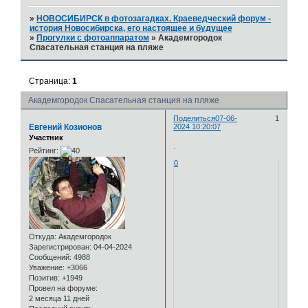
»
НОВОСИБИРСК в фотозагадках. Краеведческий форум -
история Новосибирска, его настоящее и будущее
»
Прогулки с фотоаппаратом
»
Академгородок
Спасательная станция на пляже
Страница:
1
Академгородок Спасательная станция на пляже
Поделиться
07-06-
1
Евгений Козионов
2024 10:20:07
Участник
.
Рейтинг:
0
Откуда:
Академгородок
Зарегистрирован
: 04-04-2024
Сообщений:
4988
Уважение:
+3066
Позитив:
+1949
Провел на форуме:
2 месяца 11 дней