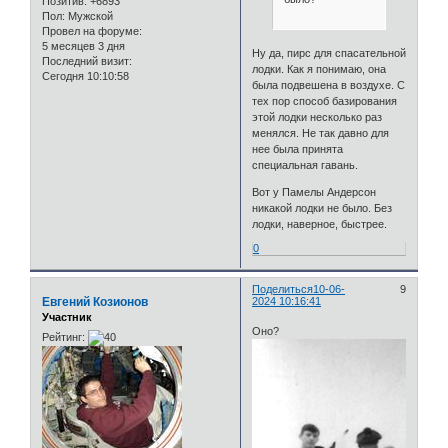
Позитив:
+6893
Пол:
Мужской
Провел на форуме:
5 месяцев 3 дня
Ну да, пирс для спасательной
Последний визит:
лодки. Как я понимаю, она
Сегодня 10:10:58
была подвешена в воздухе. С
тех пор способ базирования
этой лодки несколько раз
менялся. Не так давно для
нее была принята
специальная гавань.
Вот у Памелы Андерсон
никакой лодки не было. Без
лодки, наверное, быстрее.
0
Поделиться
10-06-
9
Евгений Козионов
2024 10:16:41
Участник
Оно?
Рейтинг: