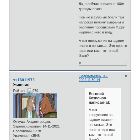
Да, а сейчас примерно 100м
до воды стало.
Помню в 1990-ые брали там
напрокат велокатамараны и
распивая порошковый Yuppi!
ныряли с него в воду.
А вот сооружение на заднем
плане я не застал. Это просто
пирс или там что-то ещё
было?
0
Поделиться
07-06-
8
ss16011973
2024 11:30:14
Участник
Рейтинг:
Евгений
Козионов
написал(а):
А вот
сооружение на
заднем плане я
Откуда:
Академгородок
не застал. Это
Зарегистрирован
: 14-11-2021
просто пирс или
Сообщений:
5378
там что-то ещё
Уважение:
+3546
было?