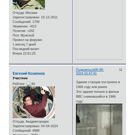
Откуда:
Москва
Зарегистрирован
: 15-12-2011
Сообщений:
1799
Уважение:
+812
Позитив:
+202
Пол:
Мужской
Провел на форуме:
1 месяц 7 дней
Последний визит:
Вчера 22:51:25
Поделиться
08-08-
11
Евгений Козионов
2024 16:47:41
Участник
Здание станции построено в
Рейтинг:
1966 году или ранее.
Это здание попало в фильм
ВВС снимавшийся в 1966
году:
Откуда:
Академгородок
Зарегистрирован
: 04-04-2024
Сообщений:
4988