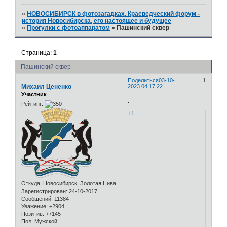
»
НОВОСИБИРСК в фотозагадках. Краеведческий форум -
история Новосибирска, его настоящее и будущее
»
Прогулки с фотоаппаратом
»
Пашинский сквер
Страница:
1
Пашинский сквер
Поделиться
03-10-
1
Михаил Цененко
2023 04:17:22
Участник
.
Рейтинг:
+1
Откуда:
Новосибирск. Золотая Нива
Зарегистрирован
: 24-10-2017
Сообщений:
11384
Уважение:
+2904
Позитив:
+7145
Пол:
Мужской