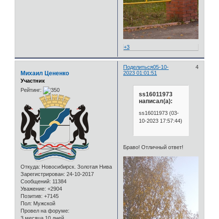
+3
Поделиться
05-10-
4
Михаил Цененко
2023 01:01:51
Участник
Рейтинг:
ss16011973
написал(а):
ss16011973 (03-
10-2023 17:57:44)
Браво! Отличный ответ!
Откуда:
Новосибирск. Золотая Нива
Зарегистрирован
: 24-10-2017
Сообщений:
11384
Уважение:
+2904
Позитив:
+7145
Пол:
Мужской
Провел на форуме:
3 месяца 10 дней