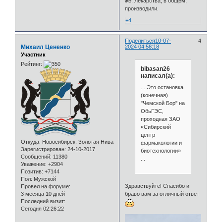
же. Лекарства, в общем,
производили.
+4
Поделиться
10-07-
4
Михаил Цененко
2024 04:58:18
Участник
Рейтинг:
bibasan26
написал(а):
... Это остановка
(конечная)
"Чемской Бор" на
ОбьГЭС,
проходная ЗАО
«Сибирский
центр
Откуда:
Новосибирск. Золотая Нива
фармакологии и
Зарегистрирован
: 24-10-2017
биотехнологии»
Сообщений:
11380
...
Уважение:
+2904
Позитив:
+7144
Пол:
Мужской
Здравствуйте! Спасибо и
Провел на форуме:
браво вам за отличный ответ
3 месяца 10 дней
Последний визит:
Сегодня 02:26:22