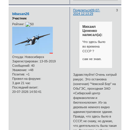
Поделиться
09-07-
3
bibasan26
2024 12:13:29
Участник
Рейтинг:
Михаил
Цененко
написал(а):
Что здесь было
во времена
СССР ?
Откуда:
Новосибирск
сам не знаю.
Зарегистрирован
: 13-05-2019
Сообщений:
40
Уважение:
+48
Позитив:
+1
Здравствуйте! Очень хитрый
Провел на форуме:
ракурс. Это остановка
3 дня 21 час
(конечная) "Чемской Бор" на
Последний визит:
ОбьГЭС, проходная ЗАО
20-07-2026 14:50:41
«Сибирский центр
фармакологии и
биотехнологии». Из-за
деревьев немного видно
административное здание.
Правда, что здесь было в
СССР, не скажу, но думаю,
что деятельность была такая