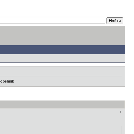
coshnik
1