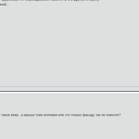
ной...
з такое вижу...а крыша тоже волнами или это только фасаду так не повезло?