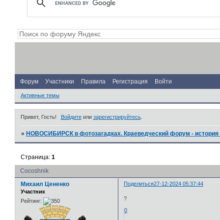
Форум
Участники
Правила
Регистрация
Войти
Активные темы
Привет, Гость!
Войдите
или
зарегистрируйтесь
.
»
НОВОСИБИРСК в фотозагадках. Краеведческий форум - история 
Страница:
1
Cocoshnik
Михаил Цененко
Поделиться
27-12-2024 05:37:44
Участник
?
Рейтинг:
0