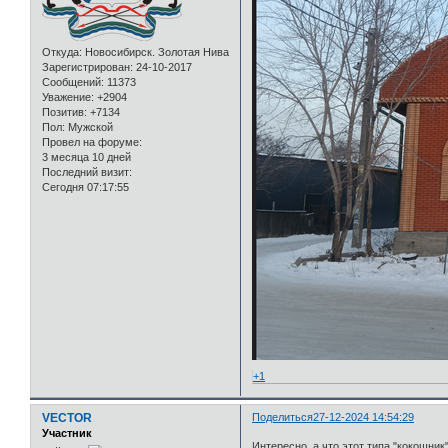
Откуда:
Новосибирск. Золотая Нива
Зарегистрирован
: 24-10-2017
Сообщений:
11373
Уважение:
+2904
Позитив:
+7134
Пол:
Мужской
Провел на форуме:
3 месяца 10 дней
Последний визит:
Сегодня 07:17:55
+1
VECTOR
Поделиться
27-12-2024 14:54:29
Участник
Интересно, а что этот типа "кокошник