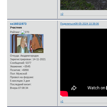
+2
ss16011973
Поделиться
08-05-2024 10:38:06
Участник
Рейтинг:
Откуда:
Академгородок
Зарегистрирован
: 14-11-2021
Сообщений:
5377
Уважение:
+3545
Позитив:
+6890
Пол:
Мужской
Провел на форуме:
5 месяцев 3 дня
Последний визит:
Вчера 07:08:34
+1