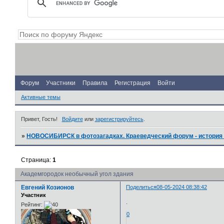
Форум
Участники
Правила
Регистрация
Войти
Активные темы
Привет, Гость!
Войдите
или
зарегистрируйтесь
.
»
НОВОСИБИРСК в фотозагадках. Краеведческий форум - история 
Страница:
1
Академгородок необычный угол здания
Евгений Козионов
Поделиться
08-05-2024 08:38:42
Участник
.
Рейтинг:
0