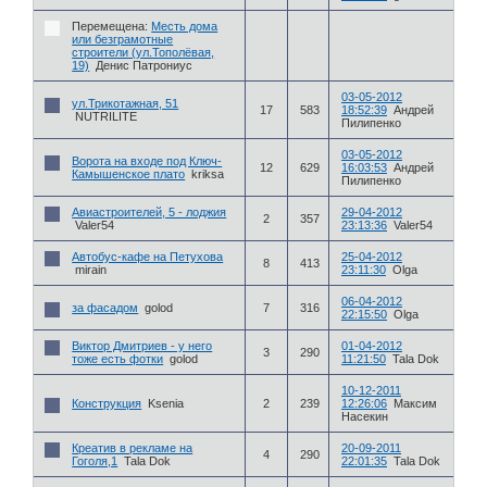
Перемещена:
Месть дома
или безграмотные
строители (ул.Тополёвая,
19)
Денис Патрониус
03-05-2012
ул.Трикотажная, 51
17
583
18:52:39
Андрей
NUTRILITE
Пилипенко
03-05-2012
Ворота на входе под Ключ-
12
629
16:03:53
Андрей
Камышенское плато
kriksa
Пилипенко
Авиастроителей, 5 - лоджия
29-04-2012
2
357
Valer54
23:13:36
Valer54
Автобус-кафе на Петухова
25-04-2012
8
413
mirain
23:11:30
Olga
06-04-2012
за фасадом
golod
7
316
22:15:50
Olga
Виктор Дмитриев - у него
01-04-2012
3
290
тоже есть фотки
golod
11:21:50
Tala Dok
10-12-2011
Конструкция
Ksenia
2
239
12:26:06
Максим
Насекин
Креатив в рекламе на
20-09-2011
4
290
Гоголя,1
Tala Dok
22:01:35
Tala Dok