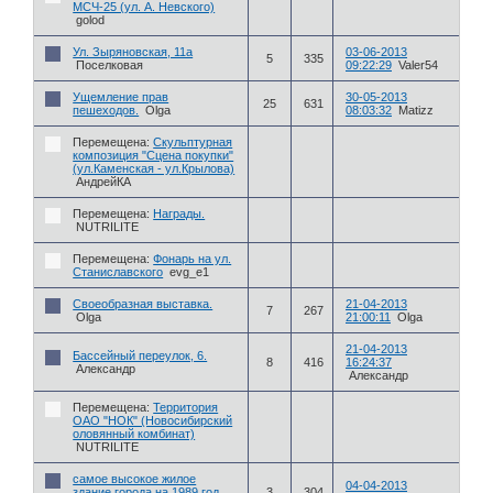
МСЧ-25 (ул. А. Невского)
golod
Ул. Зыряновская, 11а
03-06-2013
5
335
Поселковая
09:22:29
Valer54
Ущемление прав
30-05-2013
25
631
пешеходов.
Olga
08:03:32
Matizz
Перемещена:
Скульптурная
композиция "Сцена покупки"
(ул.Каменская - ул.Крылова)
АндрейКА
Перемещена:
Награды.
NUTRILITE
Перемещена:
Фонарь на ул.
Станиславского
evg_e1
Своеобразная выставка.
21-04-2013
7
267
Olga
21:00:11
Olga
21-04-2013
Бассейный переулок, 6.
8
416
16:24:37
Александр
Александр
Перемещена:
Территория
ОАО "НОК" (Новосибирский
оловянный комбинат)
NUTRILITE
самое высокое жилое
04-04-2013
здание города на 1989 год
3
304