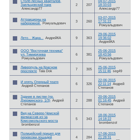
Столб лесных кварталов,
04-07-2015
Заельцовский парк
2
207
18:33:03
Александр77
Александр77
03-07-2015
Аттракционы на
3
260
17:31:22
набережной.
Ромуальдович
Ромуальдович
29-06-2015
Лето... Жара...
АндрейКА
9
363
19:36:02
АндрейКА
ООО "Восточная техника"
25-06-2015
ул. Тимирязева
6
381
18:43:56
Ромуальдович
Ромуальдович
Ливерпуль на Красном
25-06-2015
7
305
проспекте
Tala Dok
15:11:46
seg49
22-06-2015
И опять Оперный театр
6
326
22:11:14
Андрей
Андрей Степанов
Степанов
Здание в листве (пр.
20-06-2015
Дзержинского, 1/3)
Андрей
2
288
01:16:45
Андрей
Степанов
Степанов
Вид на Северо-Чемской
18-06-2015
жилмассив из-за
5
343
14:18:22
Комсомольского моста
brombenzol
brombenzol
Полицейский прицеп для
17-06-2015
перевозки лошадей
4
284
21:28:31