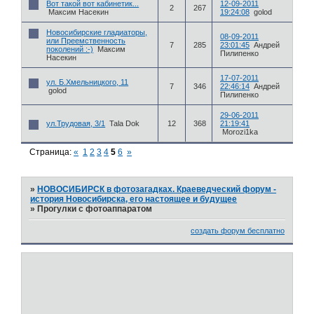
Вот такой вот кабинетик...
12-09-2011
2
267
Максим Насекин
19:24:08
golod
Новосибирские гладиаторы,
08-09-2011
или Преемственность
7
285
23:01:45
Андрей
поколений :-)
Максим
Пилипенко
Насекин
17-07-2011
ул. Б.Хмельницкого, 11
7
346
22:46:14
Андрей
golod
Пилипенко
29-06-2011
ул.Трудовая, 3/1
Tala Dok
12
368
21:19:41
Morozi1ka
Страница:
«
1
2
3
4
5
6
»
»
НОВОСИБИРСК в фотозагадках. Краеведческий форум -
история Новосибирска, его настоящее и будущее
»
Прогулки с фотоаппаратом
создать форум бесплатно