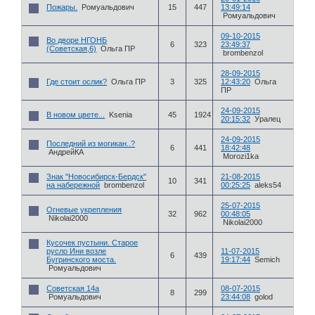
Пожары.
Ромуальдович
15
447
13:49:14
Ромуальдович
09-10-2015
Во дворе НГОНБ
6
323
23:49:37
(Советская,6)
Ольга ПР
brombenzol
28-09-2015
Где стоит ослик?
Ольга ПР
3
325
12:43:20
Ольга
ПР
24-09-2015
В новом цвете...
Ksenia
45
1924
20:15:32
Уралец
24-09-2015
Последний из могикан..?
6
441
18:42:48
АндрейКА
Morozi1ka
Знак "Новосибирск-Бердск"
21-08-2015
10
341
на набережной
brombenzol
00:25:25
aleks54
25-07-2015
Огневые укрепления
32
962
00:48:05
Nikolai2000
Nikolai2000
Кусочек пустыни. Старое
русло Ини возле
11-07-2015
6
439
Бугринского моста.
19:17:44
Semich
Ромуальдович
Советская 14а
08-07-2015
8
299
Ромуальдович
23:44:08
golod