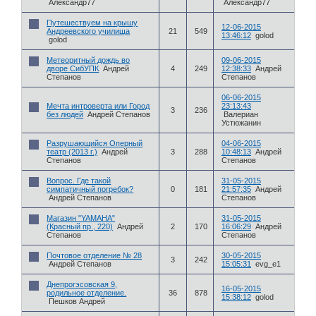
Александр77
Александр77
Путешествуем на крышу
12-06-2015
Андреевского училища
21
549
13:46:12
golod
golod
Метеоритный дождь во
09-06-2015
дворе СибУПК
Андрей
4
249
12:38:33
Андрей
Степанов
Степанов
06-06-2015
Мечта интроверта или Город
23:13:43
3
236
без людей
Андрей Степанов
Валериан
Устюжанин
Разрушающийся Оперный
04-06-2015
театр (2013 г.)
Андрей
3
288
10:48:13
Андрей
Степанов
Степанов
Вопрос. Где такой
31-05-2015
симпатичный погребок?
0
181
21:57:35
Андрей
Андрей Степанов
Степанов
Магазин "YAMAHA"
31-05-2015
(Красный пр., 220)
Андрей
2
170
16:06:29
Андрей
Степанов
Степанов
Почтовое отделение № 28
30-05-2015
3
242
Андрей Степанов
15:05:31
evg_e1
Днепрогэсовская 9,
16-05-2015
родильное отделение.
36
878
15:38:12
golod
Пешков Андрей