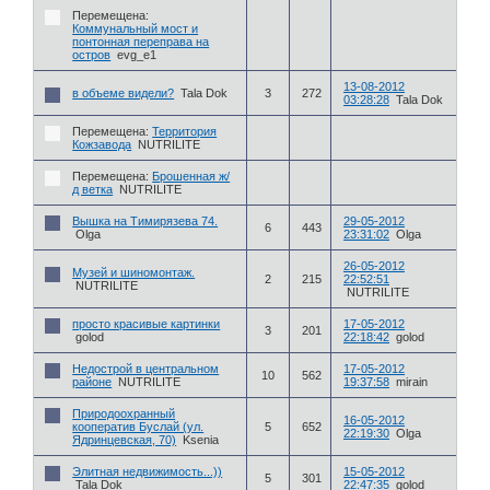
Перемещена:
Коммунальный мост и
понтонная переправа на
остров
evg_e1
13-08-2012
в объеме видели?
Tala Dok
3
272
03:28:28
Tala Dok
Перемещена:
Территория
Кожзавода
NUTRILITE
Перемещена:
Брошенная ж/
д ветка
NUTRILITE
Вышка на Тимирязева 74.
29-05-2012
6
443
Olga
23:31:02
Olga
26-05-2012
Музей и шиномонтаж.
2
215
22:52:51
NUTRILITE
NUTRILITE
просто красивые картинки
17-05-2012
3
201
golod
22:18:42
golod
Недострой в центральном
17-05-2012
10
562
районе
NUTRILITE
19:37:58
mirain
Природоохранный
16-05-2012
кооператив Буслай (ул.
5
652
22:19:30
Olga
Ядринцевская, 70)
Ksenia
Элитная недвижимость...))
15-05-2012
5
301
Tala Dok
22:47:35
golod