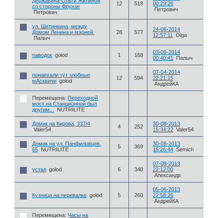
Державина-Ольги Жилиной
12
518
00:29:26
со стороны Фрунзе
Петрович
Петрович
ул. Щетинкина, между
24-06-2014
Домом Ленина и мэрией.
28
577
12:57:11
Olga
Палыч
03-06-2014
паводок
golod
1
168
00:40:41
Палыч
07-04-2014
понаехали тут злобные
12
594
22:21:15
мАсквичи
golod
АндрейКА
Перемещена:
Переходной
мост на Станционной был
другим...
NUTRILITE
Домик на Кирова, 337/4
30-08-2013
4
252
Valer54
15:34:22
Valer54
Домик на ул. Панфиловцев,
30-08-2013
5
369
65
NUTRILITE
15:26:44
Semich
07-08-2013
устал
golod
6
340
22:12:00
Александр
05-06-2013
Кузница на перевалке
golod
5
260
22:58:26
АндрейКА
Перемещена:
Часы на