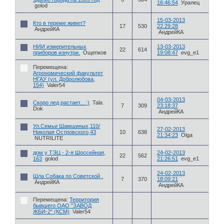
16:46:54
Уралец
golod
15-03-2013
Кто в тереме живет?
17
530
22:29:28
АндрейКА
АндрейКА
НИИ измерительных
13-03-2013
22
614
приборов изнутри.
Ощепков
19:08:47
evg_e1
Перемещена:
Агрономический факультет
НГАУ (ул. Добролюбова,
154)
Valer54
04-03-2013
Скоро лед растает... :)
Tala
7
309
23:18:37
Dok
АндрейКА
Ул.Семьи Шамшиных,110/
27-02-2013
Николая Островского,43
10
638
21:34:23
Olga
NUTRILITE
дом у ТЭЦ - 2-я Шоссейная,
24-02-2013
22
562
163
golod
21:26:51
evg_e1
24-02-2013
Шла Собака по Советской .
7
370
18:09:21
АндрейКА
АндрейКА
Перемещена:
Территория
бывшего ОАО "ЗАВОД
ЖБИ-2" (КСМ)
Valer54