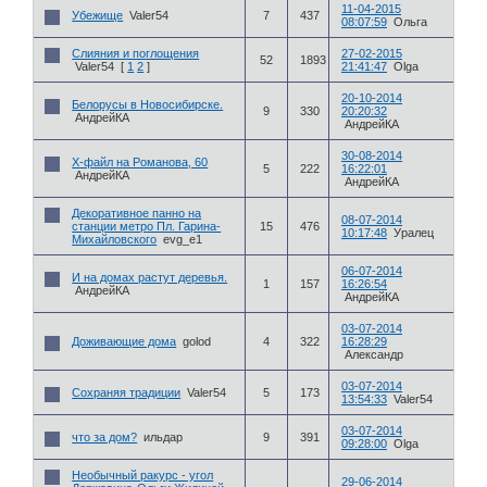
11-04-2015
Убежище
Valer54
7
437
08:07:59
Ольга
Слияния и поглощения
27-02-2015
52
1893
Valer54
[
1
2
]
21:41:47
Olga
20-10-2014
Белорусы в Новосибирске.
9
330
20:20:32
АндрейКА
АндрейКА
30-08-2014
Х-файл на Романова, 60
5
222
16:22:01
АндрейКА
АндрейКА
Декоративное панно на
08-07-2014
станции метро Пл. Гарина-
15
476
10:17:48
Уралец
Михайловского
evg_e1
06-07-2014
И на домах растут деревья.
1
157
16:26:54
АндрейКА
АндрейКА
03-07-2014
Доживающие дома
golod
4
322
16:28:29
Александр
03-07-2014
Сохраняя традиции
Valer54
5
173
13:54:33
Valer54
03-07-2014
что за дом?
ильдар
9
391
09:28:00
Olga
Необычный ракурс - угол
29-06-2014