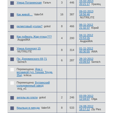
15-02-2013
Улица Потанинская
Галыч
3
446
20:21:17
Уралец
09-02-2013
Как живой....
Valer54
16
387
18:56:46
NUTRILITE
06-11-2012
реликтовый уголок?
golod
8
466
21:32:37
Юрий
04-11-2012
Как поймать Жар-птицу???
4
200
23:53:26
АндрейКА
АндрейКА
Улица Аэропорт,15
01-11-2012
8
314
NUTRILITE
00:30:55
AWA
Пр. Дзержинского 69,71
28-10-2012
6
287
Semich
23:09:53
Semich
Перемещена:
Дом с
мозаикой (ул. Героев Труда,
35а)
kriksa
Перемещена:
Бугринский
солодовенный завод
evg_e1
03-09-2012
ангелы во плоти
golod
2
246
12:04:07
Olga
24-08-2012
Крыльцо в никуда
Valer54
8
533
18:17:12
Zly Pies