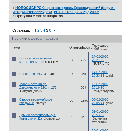
»
НОВОСИБИРСК в фотозагадках. Краеведческий форум -
история Новосибирска, его настоящее и будущее
»
Прогулки с фотоаппаратом
Страница:
«
1
2
3
4
5
6
»
Прогулки с фотоаппаратом
Последнее
Тема
Ответов
Просмотров
сообщение
14-02-2016
Вывеска приёмщиков
3
225
22:21:32
металлолома
NUTRILITE
NUTRILITE
14-02-2016
Переход в никуда
tdabk
0
255
16:33:19
tdabk
Узкое место на пр.
13-02-2016
Дзержинского 12/1 и 12/2
4
309
23:19:26
Ромуальдович
Ромуальдович
Старое первомайское
03-02-2016
27
2435
кладбище
Natalya
22:05:41
golod
31-01-2016
Дом со светофором (ул.
20:53:32
4
257
Котовского, 11)
brombenzol
Валериан
Устюжанин
20-01-2016