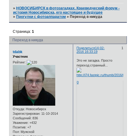
»
НОВОСИБИРСК в фотозагадках. Краеведческий форум -
история Новосибирска, его настоящее и будущее
»
Прогулки с фотоаппаратом
»
Переход в никуда
Страница:
1
Переход в никуда
Поделиться
14-02-
1
tdabk
2016 16:33:19
Участник
Это не загадка. Просто
Рейтинг:
переход странный...
0
Откуда:
Новосибирск
Зарегистрирован
: 11-10-2014
Сообщений:
836
Уважение:
+432
Позитив:
+7
Пол:
Мужской