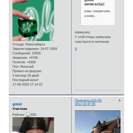
написал(а):
кому скворечник,
а кому...
кормушку.
У этой птицы кормушка
чувствуется неплохая.
Откуда:
Новосибирск
0
Зарегистрирован
: 19-07-2009
Сообщений:
23565
Уважение:
+9768
Позитив:
+9358
Пол:
Женский
Провел на форуме:
4 месяца 29 дней
Последний визит:
17-06-2026 17:14:22
Поделиться
15-05-
6
golod
2012 22:47:35
Участник
Рейтинг: