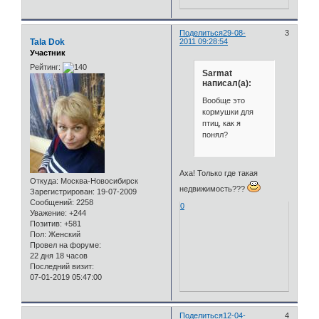
Поделиться
29-08-
3
Tala Dok
2011 09:28:54
Участник
Рейтинг:
Sarmat
написал(а):
Вообще это
кормушки для
птиц, как я
понял?
Аха! Только где такая
Откуда:
Москва-Новосибирск
недвижимость???
Зарегистрирован
: 19-07-2009
Сообщений:
2258
0
Уважение:
+244
Позитив:
+581
Пол:
Женский
Провел на форуме:
22 дня 18 часов
Последний визит:
07-01-2019 05:47:00
Поделиться
12-04-
4