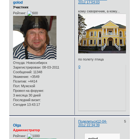
golod
2012 17:54:03
Участник
кому скворечник, а кому...
Рейтинг:
по полету птица
Откуда:
Новосибирск
0
Зарегистрирован
: 08-03-2011
Сообщений:
11348
Уважение:
+3549
Позитив:
+4414
Пол:
Мужской
Провел на форуме:
3 месяца 30 дней
Последний визит:
Сегодня 13:43:17
Поделиться
12-04-
5
Olga
2012 22:34:39
Администратор
Рейтинг:
golod