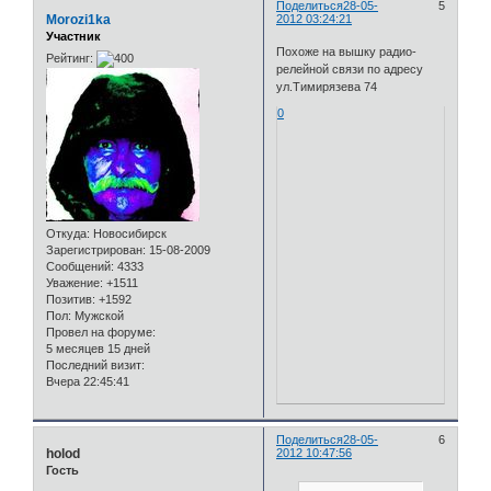
Поделиться
28-05-
5
Morozi1ka
2012 03:24:21
Участник
Похоже на вышку радио-
Рейтинг:
релейной связи по адресу
ул.Тимирязева 74
0
Откуда:
Новосибирск
Зарегистрирован
: 15-08-2009
Сообщений:
4333
Уважение:
+1511
Позитив:
+1592
Пол:
Мужской
Провел на форуме:
5 месяцев 15 дней
Последний визит:
Вчера 22:45:41
Поделиться
28-05-
6
holod
2012 10:47:56
Гость