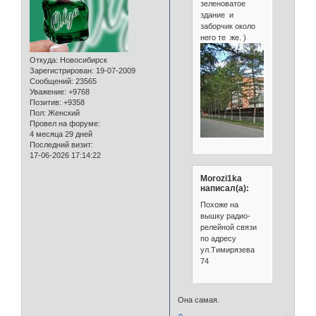
зеленоватое
здание и
заборчик около
него те же. )
Откуда:
Новосибирск
Зарегистрирован
: 19-07-2009
Сообщений:
23565
Уважение:
+9768
Позитив:
+9358
Пол:
Женский
Провел на форуме:
4 месяца 29 дней
Последний визит:
17-06-2026 17:14:22
Morozi1ka
написал(а):
Похоже на
вышку радио-
релейной связи
по адресу
ул.Тимирязева
74
Она самая.