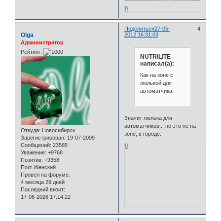
0
Поделиться
27-05-
4
Olga
2012 16:31:03
Администратор
Рейтинг:
NUTRILITE
написал(а):
Как на зоне с
люлькой для
автоматчика.
Значит люлька для
автоматчиков... но это не на
Откуда:
Новосибирск
зоне, в городе.
Зарегистрирован
: 19-07-2009
Сообщений:
23565
0
Уважение:
+9768
Позитив:
+9358
Пол:
Женский
Провел на форуме:
4 месяца 29 дней
Последний визит:
17-06-2026 17:14:22