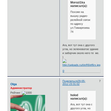
Morozi1ka
написал(а):
Похоже на
вышку радио-
релейной связи
по адресу
ул.Тимирязева
74
Ага, вот тут она с другого
угла, но зеленоватое здание
и заборчик около него те же.
)
0
Поделиться
29-05-
7
Olga
2012 23:31:02
Администратор
Рейтинг:
holod
написал(а):
Ага, вот тут она с
другого угла, но