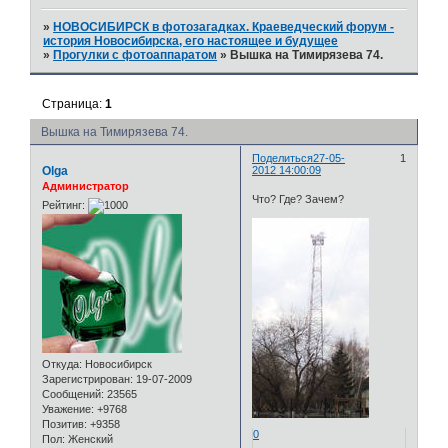
»
НОВОСИБИРСК в фотозагадках. Краеведческий форум -
история Новосибирска, его настоящее и будущее
»
Прогулки с фотоаппаратом
»
Вышка на Тимирязева 74.
Страница:
1
Вышка на Тимирязева 74.
Поделиться
27-05-
1
Olga
2012 14:00:09
Администратор
Что? Где? Зачем?
Рейтинг:
Откуда:
Новосибирск
Зарегистрирован
: 19-07-2009
Сообщений:
23565
Уважение:
+9768
Позитив:
+9358
0
Пол:
Женский