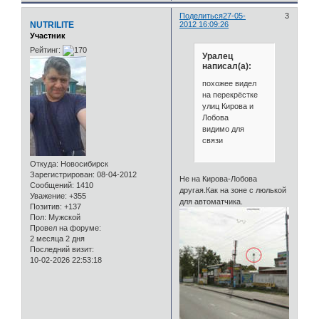
Поделиться
27-05-
3
NUTRILITE
2012 16:09:26
Участник
Рейтинг:
Уралец
написал(а):
похожее видел
на перекрёстке
улиц Кирова и
Лобова
видимо для
связи
Откуда:
Новосибирск
Зарегистрирован
: 08-04-2012
Не на Кирова-Лобова
Сообщений:
1410
другая.Как на зоне с люлькой
Уважение:
+355
для автоматчика.
Позитив:
+137
Пол:
Мужской
Провел на форуме:
2 месяца 2 дня
Последний визит:
10-02-2026 22:53:18