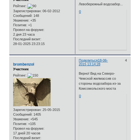
Левобережный водозабор...
Рейтинг:
Зарегистрирован
: 06-02-2012
0
Сообщений:
148
Уважение:
+35
Позитив:
+1
Провел на форуме:
2 дня 23 часа
Последний визит:
28-01-2025 23:23:15
Поделиться
18-06-
4
brombenzol
2015 13:14:28
Участник
Верно! Вид на Северо-
Рейтинг:
Чемской жилмассив со
стороны водозабора из-за
Комсомольского моста
0
Зарегистрирован
: 25-05-2015
Сообщений:
1405
Уважение:
+545
Позитив:
+105
Провел на форуме:
17 дней 20 часов
Последний визит: