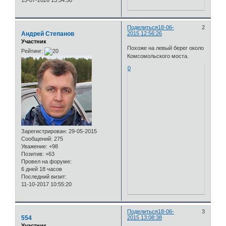
15-07-2026 13:34:50
Поделиться
18-06-
2
Андрей Степанов
2015 12:56:26
Участник
Похоже на левый берег около
Рейтинг:
Комсомольского моста.
0
Зарегистрирован
: 29-05-2015
Сообщений:
275
Уважение:
+98
Позитив:
+63
Провел на форуме:
6 дней 18 часов
Последний визит:
11-10-2017 10:55:20
Поделиться
18-06-
3
554
2015 13:08:38
Участник