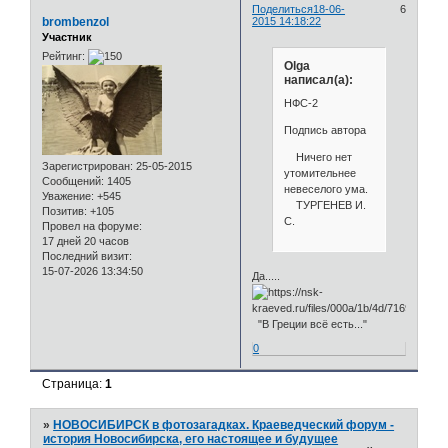
Поделиться
18-06-
6
brombenzol
2015 14:18:22
Участник
Рейтинг:
Olga
написал(а):
НФС-2
Подпись автора
Ничего нет
Зарегистрирован
: 25-05-2015
утомительнее
Сообщений:
1405
невеселого ума.
Уважение:
+545
ТУРГЕНЕВ И.
Позитив:
+105
С.
Провел на форуме:
17 дней 20 часов
Последний визит:
15-07-2026 13:34:50
Да.....
"В Греции всё есть..."
0
Страница:
1
»
НОВОСИБИРСК в фотозагадках. Краеведческий форум -
история Новосибирска, его настоящее и будущее