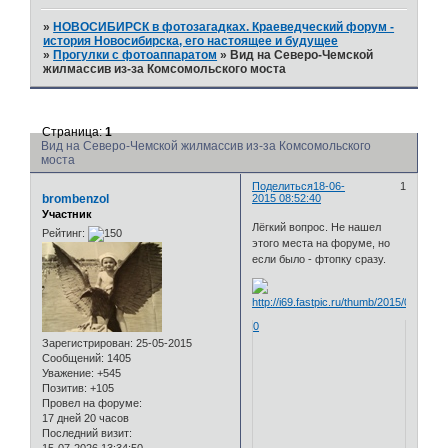
»
НОВОСИБИРСК в фотозагадках. Краеведческий форум -
история Новосибирска, его настоящее и будущее
»
Прогулки с фотоаппаратом
»
Вид на Северо-Чемской
жилмассив из-за Комсомольского моста
Страница:
1
Вид на Северо-Чемской жилмассив из-за Комсомольского
моста
Поделиться
18-06-
1
brombenzol
2015 08:52:40
Участник
Лёгкий вопрос. Не нашел
Рейтинг:
этого места на форуме, но
если было - фтопку сразу.
0
Зарегистрирован
: 25-05-2015
Сообщений:
1405
Уважение:
+545
Позитив:
+105
Провел на форуме:
17 дней 20 часов
Последний визит: