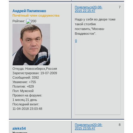
Поделиться
20-08-
7
Андрей Пилипенко
2015 22:15:47
Почётный член содружества
Надо у себя во дворе тоже
Рейтинг:
такой столбик
поставить,"Москва-
Владивосток".
0
Откуда:
Новосибирск,Россия
Зарегистрирован
: 19-07-2009
Сообщений:
3392
Уважение:
+755
Позитив:
+829
Пол:
Мужской
Провел на форуме:
1 месяц 21 день
Последний визит:
11-04-2018 23:03:48
Поделиться
20-08-
8
aleks54
2015 23:55:47
Участник