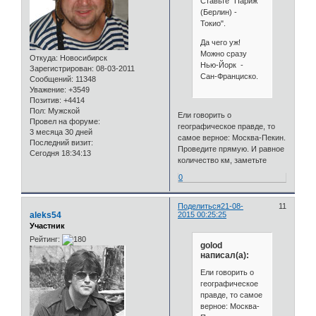
Ставьте "Париж
(Берлин) -
Токио".
Да чего уж!
Можно сразу
Откуда:
Новосибирск
Нью-Йорк -
Зарегистрирован
: 08-03-2011
Сан-Франциско.
Сообщений:
11348
Уважение:
+3549
Позитив:
+4414
Пол:
Мужской
Ели говорить о
Провел на форуме:
географическое правде, то
3 месяца 30 дней
самое верное: Москва-Пекин.
Последний визит:
Проведите прямую. И равное
Сегодня 18:34:13
количество км, заметьте
0
Поделиться
21-08-
11
aleks54
2015 00:25:25
Участник
Рейтинг:
golod
написал(а):
Ели говорить о
географическое
правде, то самое
верное: Москва-