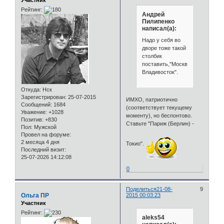
Рейтинг:
Андрей
Пилипенко
написал(а):
Надо у себя во
дворе тоже такой
столбик
поставить,"Москва-
Владивосток".
Откуда:
Нск
Зарегистрирован
: 25-07-2015
ИМХО, патриотично
Сообщений:
1684
(соответствует текущему
Уважение:
+1028
моменту), но беспонтово.
Позитив:
+830
Ставьте "Париж (Берлин) -
Пол:
Мужской
Провел на форуме:
2 месяца 4 дня
Токио".
Последний визит:
25-07-2026 14:12:08
0
Поделиться
21-08-
9
Ольга ПР
2015 00:03:23
Участник
Рейтинг:
aleks54