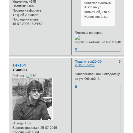
Уважение:
+545
славных городов.
Позитив:
+105
А это на ул.
Провел на форуме:
Колхозной, что в
17 дней 20 часов
Новом посёлке.
Последний визит:
15-07-2026 13:34:50
Гипотеза не верна
0
Поделиться
20-08-
5
aleks54
2015 15:52:15
Участник
Набережная Оби, неподалеку
Рейтинг:
от ул. Обской, 4.
0
Откуда:
Нск
Зарегистрирован
: 25-07-2015
Сообщений:
1684