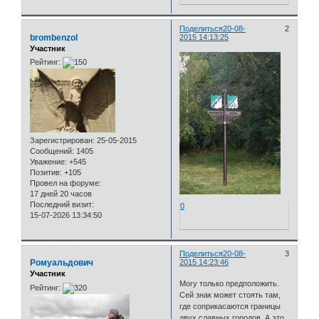
Поделиться
20-08-
2
brombenzol
2015 14:13:25
Участник
Рейтинг:
Зарегистрирован
: 25-05-2015
Сообщений:
1405
Уважение:
+545
Позитив:
+105
Провел на форуме:
17 дней 20 часов
Последний визит:
0
15-07-2026 13:34:50
Поделиться
20-08-
3
Ромуальдович
2015 14:23:46
Участник
Могу только предположить.
Рейтинг:
Сей знак может стоять там,
где соприкасаются границы
двух славных городов. А это