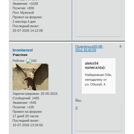
Уважение:
+1028
Позитив:
+830
Пол:
Мужской
Провел на форуме:
2 месяца 4 дня
Последний визит:
25-07-2026 14:12:08
Поделиться
20-08-
6
brombenzol
2015 16:42:03
Участник
Рейтинг:
aleks54
написал(а):
Набережная Оби,
неподалеку от
ул. Обской, 4.
Зарегистрирован
: 25-05-2015
Сообщений:
1405
Йес.
Уважение:
+545
Позитив:
+105
0
Провел на форуме:
17 дней 20 часов
Последний визит:
15-07-2026 13:34:50