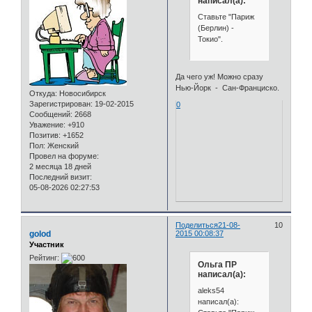
написал(а):
Ставьте "Париж
(Берлин) -
Токио".
Да чего уж! Можно сразу
Нью-Йорк - Сан-Франциско.
Откуда:
Новосибирск
Зарегистрирован
: 19-02-2015
0
Сообщений:
2668
Уважение:
+910
Позитив:
+1652
Пол:
Женский
Провел на форуме:
2 месяца 18 дней
Последний визит:
05-08-2026 02:27:53
Поделиться
21-08-
10
golod
2015 00:08:37
Участник
Рейтинг:
Ольга ПР
написал(а):
aleks54
написал(а):