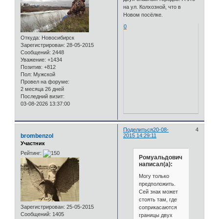
на ул. Колхозной, что в
Новом посёлке.
0
Откуда:
Новосибирск
Зарегистрирован
: 28-05-2015
Сообщений:
2448
Уважение:
+1434
Позитив:
+812
Пол:
Мужской
Провел на форуме:
2 месяца 26 дней
Последний визит:
03-08-2026 13:37:00
Поделиться
20-08-
4
brombenzol
2015 14:29:11
Участник
Рейтинг:
Ромуальдович
написал(а):
Могу только
предположить.
Сей знак может
стоять там, где
Зарегистрирован
: 25-05-2015
соприкасаются
Сообщений:
1405
границы двух