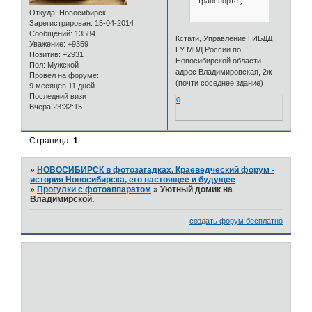
транспорте )
Откуда:
Новосибирск
Зарегистрирован
: 15-04-2014
Сообщений:
13584
Кстати, Управление ГИБДД
Уважение:
+9359
ГУ МВД России по
Позитив:
+2931
Новосибирской области -
Пол:
Мужской
адрес Владимировская, 2ж
Провел на форуме:
(почти соседнее здание)
9 месяцев 11 дней
Последний визит:
0
Вчера 23:32:15
Страница:
1
»
НОВОСИБИРСК в фотозагадках. Краеведческий форум -
история Новосибирска, его настоящее и будущее
»
Прогулки с фотоаппаратом
»
Уютный домик на
Владимирской.
создать форум бесплатно