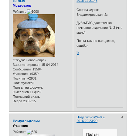
Палыч
2016 22:21:46
Модератор
Сперва адрес:
Рейтинг:
Владимировская, 2л
ДубльГИС дает только:
почтовое отделение № 3 (что
мало)
Почта там не находится,
ошибся.
0
Откуда:
Новосибирск
Зарегистрирован
: 15-04-2014
Сообщений:
13584
Уважение:
+9359
Позитив:
+2931
Пол:
Мужской
Провел на форуме:
9 месяцев 11 дней
Последний визит:
Вчера 23:32:15
Поделиться
24-06-
4
Ромуальдович
2016 22:23:29
Участник
Рейтинг:
Палыч