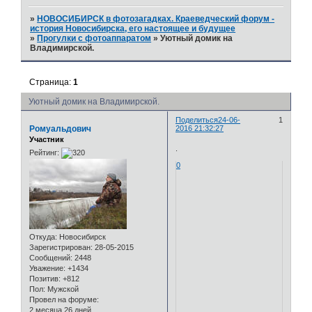
»
НОВОСИБИРСК в фотозагадках. Краеведческий форум -
история Новосибирска, его настоящее и будущее
»
Прогулки с фотоаппаратом
»
Уютный домик на
Владимирской.
Страница:
1
Уютный домик на Владимирской.
Поделиться
24-06-
1
Ромуальдович
2016 21:32:27
Участник
.
Рейтинг:
0
Откуда:
Новосибирск
Зарегистрирован
: 28-05-2015
Сообщений:
2448
Уважение:
+1434
Позитив:
+812
Пол:
Мужской
Провел на форуме:
2 месяца 26 дней