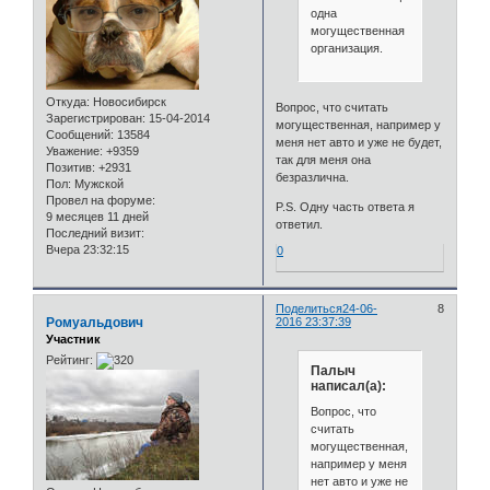
одна
могущественная
организация.
Откуда:
Новосибирск
Вопрос, что считать
Зарегистрирован
: 15-04-2014
могущественная, например у
Сообщений:
13584
меня нет авто и уже не будет,
Уважение:
+9359
так для меня она
Позитив:
+2931
безразлична.
Пол:
Мужской
Провел на форуме:
P.S. Одну часть ответа я
9 месяцев 11 дней
ответил.
Последний визит:
Вчера 23:32:15
0
Поделиться
24-06-
8
Ромуальдович
2016 23:37:39
Участник
Рейтинг:
Палыч
написал(а):
Вопрос, что
считать
могущественная,
например у меня
нет авто и уже не