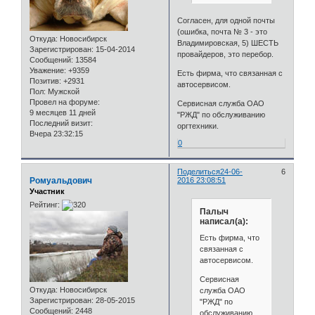
Согласен, для одной почты
(ошибка, почта № 3 - это
Откуда:
Новосибирск
Владимировская, 5) ШЕСТЬ
Зарегистрирован
: 15-04-2014
провайдеров, это перебор.
Сообщений:
13584
Уважение:
+9359
Есть фирма, что связанная с
Позитив:
+2931
автосервисом.
Пол:
Мужской
Провел на форуме:
Сервисная служба ОАО
9 месяцев 11 дней
"РЖД" по обслуживанию
Последний визит:
оргтехники.
Вчера 23:32:15
0
Поделиться
24-06-
6
Ромуальдович
2016 23:08:51
Участник
Рейтинг:
Палыч
написал(а):
Есть фирма, что
связанная с
автосервисом.
Сервисная
Откуда:
Новосибирск
служба ОАО
Зарегистрирован
: 28-05-2015
"РЖД" по
Сообщений:
2448
обслуживанию