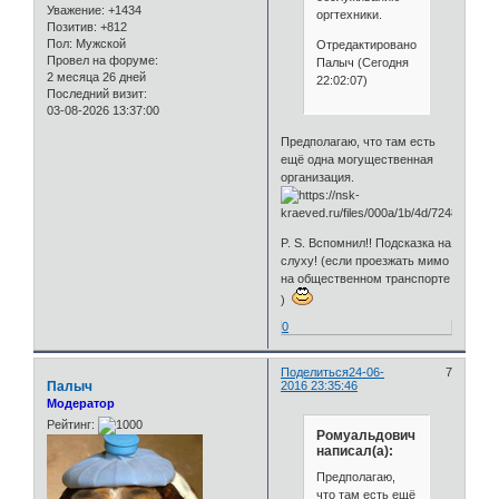
Уважение:
+1434
оргтехники.
Позитив:
+812
Пол:
Мужской
Отредактировано
Провел на форуме:
Палыч (Сегодня
2 месяца 26 дней
22:02:07)
Последний визит:
03-08-2026 13:37:00
Предполагаю, что там есть
ещё одна могущественная
организация.
P. S. Вспомнил!! Подсказка на
слуху! (если проезжать мимо
на общественном транспорте
)
0
Поделиться
24-06-
7
Палыч
2016 23:35:46
Модератор
Рейтинг:
Ромуальдович
написал(а):
Предполагаю,
что там есть ещё