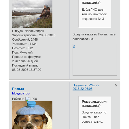
написал(а):
ДубльГИС дает
только: почтовое
отделение № 3
Откуда:
Новосибирск
Вряд ли какая то Почта... всё
Зарегистрирован
: 28-05-2015
основательно.
Сообщений:
2448
Уважение:
+1434
0
Позитив:
+812
Пол:
Мужской
Провел на форуме:
2 месяца 26 дней
Последний визит:
03-08-2026 13:37:00
Поделиться
24-06-
5
Палыч
2016 22:26:05
Модератор
Рейтинг:
Ромуальдович
написал(а):
Вряд ли какая то
Почта... всё
основательно.