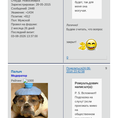
Откуда:
Новосибирск
будет, так для
Зарегистрирован
: 28-05-2015
меня она
Сообщений:
2448
могучая.
Уважение:
+1434
Позитив:
+812
Пол:
Мужской
Провел на форуме:
Логично!
2 месяца 26 дней
Будем считать, что вопрос
Последний визит:
03-08-2026 13:37:00
закрыт!
0
Поделиться
24-06-
9
Палыч
2016 23:42:58
Модератор
Рейтинг:
Ромуальдович
написал(а):
P. S. Вспомнил!!
Подсказка на
слуху! (если
проезжать мимо
на
общественном