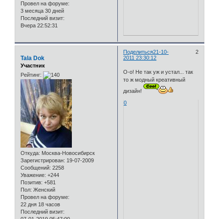
Провел на форуме:
3 месяца 30 дней
Последний визит:
Вчера 22:52:31
Поделиться
21-10-
2
Tala Dok
2011 23:30:12
Участник
О-о! Не так уж и устал... так
Рейтинг:
то ж модный креативный
дизайн!
0
Откуда:
Москва-Новосибирск
Зарегистрирован
: 19-07-2009
Сообщений:
2258
Уважение:
+244
Позитив:
+581
Пол:
Женский
Провел на форуме:
22 дня 18 часов
Последний визит: