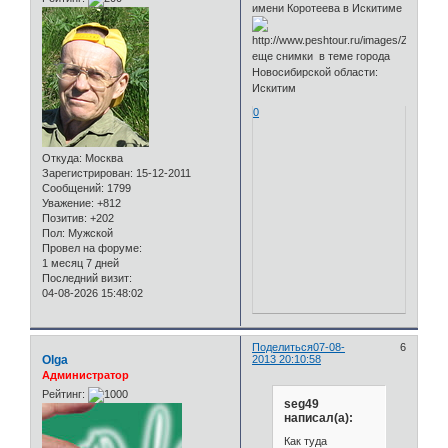
имени Коротеева в Искитиме
еще снимки в теме города
Новосибирской области:
Искитим
0
Откуда:
Москва
Зарегистрирован
: 15-12-2011
Сообщений:
1799
Уважение:
+812
Позитив:
+202
Пол:
Мужской
Провел на форуме:
1 месяц 7 дней
Последний визит:
04-08-2026 15:48:02
Поделиться
07-08-
6
Olga
2013 20:10:58
Администратор
Рейтинг:
seg49
написал(а):
Как туда