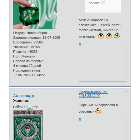
попасть??
Можно сначала на
электричке. Сергей, опять
фотка мелкая, ничего не
Откуда:
Новосибирск
разглядеть
Зарегистрирован
: 19-07-2009
Сообщений:
23565
0
Уважение:
+9768
Позитив:
+9358
Пол:
Женский
Провел на форуме:
4 месяца 29 дней
Последний визит:
17-06-2026 17:14:22
Поделиться
07-08-
7
Александр
2013 22:12:00
Участник
Парк имени Коротеева в
Рейтинг:
Искитиме
0