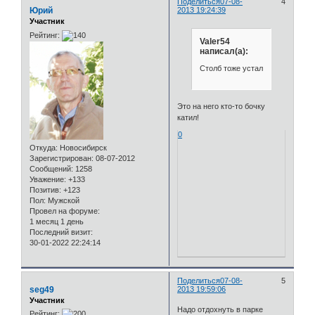
Поделиться
07-08-
4
Юрий
2013 19:24:39
Участник
Рейтинг:
Valer54
написал(а):
Столб тоже устал
Это на него кто-то бочку
катил!
0
Откуда:
Новосибирск
Зарегистрирован
: 08-07-2012
Сообщений:
1258
Уважение:
+133
Позитив:
+123
Пол:
Мужской
Провел на форуме:
1 месяц 1 день
Последний визит:
30-01-2022 22:24:14
Поделиться
07-08-
5
seg49
2013 19:59:06
Участник
Надо отдохнуть в парке
Рейтинг: