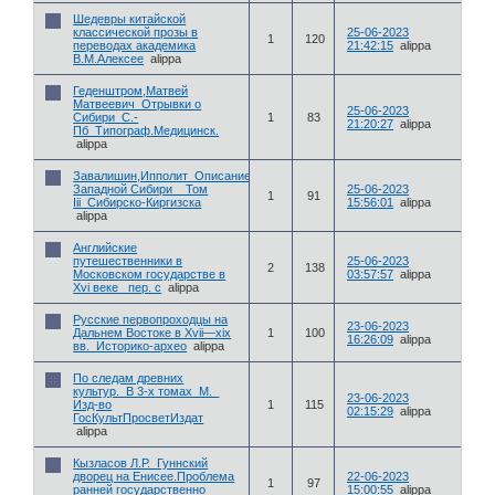
Шедевры китайской
классической прозы в
25-06-2023
1
120
переводах академика
21:42:15
alippa
В.М.Алексее
alippa
Геденштром,Матвей
Матвеевич_Отрывки о
25-06-2023
Сибири_С.-
1
83
21:20:27
alippa
Пб_Типограф.Медицинск.
alippa
Завалишин,Ипполит_Описание
Западной Сибири__Том
25-06-2023
1
91
Iii_Сибирско-Киргизска
15:56:01
alippa
alippa
Английские
путешественники в
25-06-2023
2
138
Московском государстве в
03:57:57
alippa
Xvi веке _пер. с
alippa
Русские первопроходцы на
23-06-2023
Дальнем Востоке в Xvii—xix
1
100
16:26:09
alippa
вв._Историко-архео
alippa
По следам древних
культур._В 3-х томах_М._
23-06-2023
Изд-во
1
115
02:15:29
alippa
ГосКультПросветИздат
alippa
Кызласов Л.Р._Гуннский
дворец на Енисее.Проблема
22-06-2023
1
97
ранней государственно
15:00:55
alippa