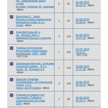
Дж._Цивилизация перед
06-08-2023
судом
0
91
00:22:14
alippa
истории_Сборник_М._Академич
alippa
Шпенглер О._Закат
Европы.Очерки морфологии
04-08-2023
1
92
мировой истории_В 2-х
23:08:51
alippa
томах
alippa
Аджубей Алексей, и
др._Лицом к лицу с
04-08-2023
3
126
Америкой.Рассказ о поездке
23:07:19
alippa
alippa
Таблицы результатов
03-07-2023
испытаний строительных
1
291
23:11:27
материалов, 1893 - 1896
VECTOR
VECTOR
Завалишин,Ипполит_Описание
Западной Сибири__В 3-х
29-06-2023
1
103
томах_М._Издание о-в
17:57:39
alippa
alippa
Шашков,Серафим
Серафимович_Исторические
29-06-2023
3
140
этюды_в 2-х
02:30:54
alippa
томах_изд.Н.А.Шиги
alippa
Сборник историко-стат.
сведений о Сибири и
29-06-2023
1
98
сопредельных ей стран
02:29:17
alippa
1875
alippa