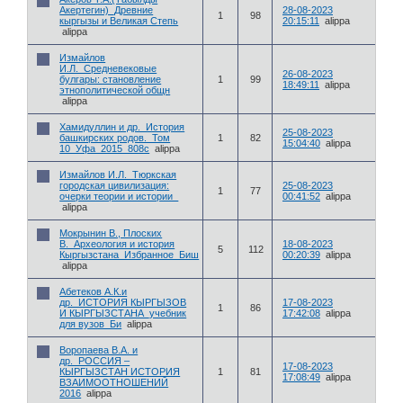
Акертегин)_Древние
28-08-2023
1
98
кыргызы и Великая Степь
20:15:11
alippa
alippa
Измайлов
И.Л._Средневековые
26-08-2023
булгары: становление
1
99
18:49:11
alippa
этнополитической общн
alippa
Хамидуллин и др._История
25-08-2023
башкирских родов._Том
1
82
15:04:40
alippa
10_Уфа_2015_808с
alippa
Измайлов И.Л._Тюркская
городская цивилизация:
25-08-2023
1
77
очерки теории и истории_
00:41:52
alippa
alippa
Мокрынин В., Плоских
В._Археология и история
18-08-2023
5
112
Кыргызстана_Избранное_Биш
00:20:39
alippa
alippa
Абетеков А.К.и
др._ИСТОРИЯ КЫРГЫЗОВ
17-08-2023
1
86
И КЫРГЫЗСТАНА_учебник
17:42:08
alippa
для вузов_Би
alippa
Воропаева В.А. и
др._РОССИЯ –
17-08-2023
КЫРГЫЗСТАН ИСТОРИЯ
1
81
17:08:49
alippa
ВЗАИМООТНОШЕНИЙ
2016
alippa