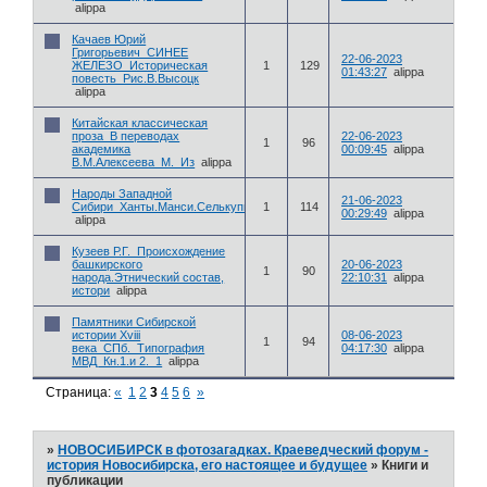
alippa
Качаев Юрий
Григорьевич_СИНЕЕ
22-06-2023
ЖЕЛЕЗО_Историческая
1
129
01:43:27
alippa
повесть_Рис.В.Высоцк
alippa
Китайская классическая
проза_В переводах
22-06-2023
1
96
академика
00:09:45
alippa
В.М.Алексеева_М._Из
alippa
Народы Западной
21-06-2023
Сибири_Ханты.Манси.Селькупы.Ненцы.Энцы.Нганасаны.Кеты_
1
114
00:29:49
alippa
alippa
Кузеев Р.Г._Происхождение
башкирского
20-06-2023
1
90
народа.Этнический состав,
22:10:31
alippa
истори
alippa
Памятники Сибирской
истории Xviii
08-06-2023
1
94
века_СПб._Типография
04:17:30
alippa
МВД_Кн.1.и 2._1
alippa
Страница:
«
1
2
3
4
5
6
»
»
НОВОСИБИРСК в фотозагадках. Краеведческий форум -
история Новосибирска, его настоящее и будущее
»
Книги и
публикации