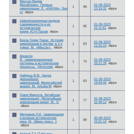
Массон Вадим
Михайлович_Первые
01-09-2023
1
88
цивилизации_Л._«НАУКА»_Ленинградское
23:19:32
alippa
от
alippa
Цивилизационные модели
современности и их
01-09-2023
1
85
исторические
22:11:51
alippa
корни_Ю.Н.Пахом
alippa
Бокль Генри Томас_История
01-09-2023
цивилизации в Англии_в 2-х
1
83
21:52:23
alippa
томах_М._«Мысль»_
alippa
Арнасон
Й._Цивилизационные
01-09-2023
1
73
паттерны и исторические
20:21:28
alippa
процессы _(Интеллек
alippa
Найдыш В.М._Наука
древнейших
01-09-2023
1
83
цивилизаций_Философский
19:59:44
alippa
анализ_М._Альфа-М
alippa
Гране Марсель_Китайская
цивилизация_(Величайшие
31-08-2023
1
77
цивилизации мира)_М._О
22:48:12
alippa
alippa
Мечников Л.И._Цивилизация
и великие исторические
30-08-2023
1
88
реки_М._Айрис-пресс_1
23:01:10
alippa
alippa
Акеров Т.А.(Табылды