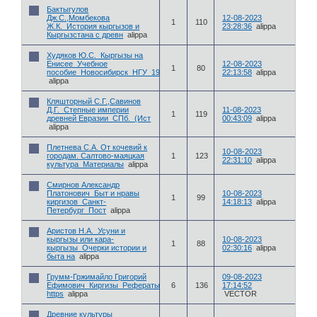
Бактыгулов
Дж.С.,Момбекова
12-08-2023
1
110
Ж.К._История кыргызов и
23:28:36
alippa
Кыргызстана с древн
alippa
Худяков Ю.С._Кыргызы на
Енисее_Учебное
12-08-2023
1
80
пособие_Новосибирск_НГУ_1986_82
22:13:58
alippa
alippa
Кляшторный С.Г.,Савинов
Д.Г._Степные империи
11-08-2023
1
119
древней Евразии_СПб._(Ист
00:43:09
alippa
alippa
Плетнева С.А. От кочевий к
10-08-2023
городам. Салтово-маяцкая
1
123
22:31:10
alippa
культура_Материалы
alippa
Смирнов Александр
Платонович_Быт и нравы
10-08-2023
1
99
киргизов_Санкт-
14:18:13
alippa
Петербург_Пост
alippa
Аристов Н.А._Усуни и
кыргызы или кара-
10-08-2023
1
88
кыргызы_Очерки истории и
02:30:16
alippa
быта на
alippa
Грумм-Гржимайло Григорий
09-08-2023
Ефимович_Киргизы_Рефераты_Л_1933_9с.pdf
6
136
17:14:52
https
alippa
VECTOR
Древние культуры