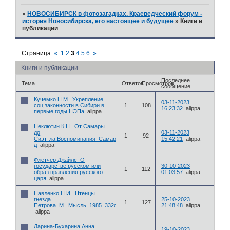
»
НОВОСИБИРСК в фотозагадках. Краеведческий форум -
история Новосибирска, его настоящее и будущее
»
Книги и
публикации
Страница:
«
1
2
3
4
5
6
»
Книги и публикации
Последнее
Тема
Ответов
Просмотров
сообщение
Кучемко Н.М._Укрепление
03-11-2023
соц.законности в Сибири в
1
108
16:23:32
alippa
первые годы НЭПа
alippa
Неклютин К.Н._От Самары
до
03-11-2023
1
92
Сиэттла.Воспоминания_Самара_ООО«Самарский
15:42:21
alippa
д
alippa
Флетчер Джайлс_О
государстве русском или
30-10-2023
1
112
образ правления русского
01:03:57
alippa
царя
alippa
Павленко Н.И._Птенцы
гнезда
25-10-2023
1
127
Петрова_М._Мысль_1985_332с.pdf
21:48:48
alippa
alippa
Ларина-Бухарина Анна
19-10-2023