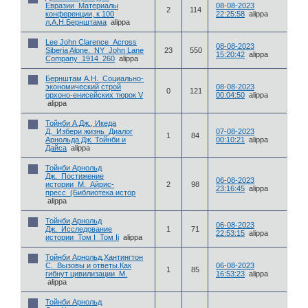
Евразии_Материалы
08-08-2023
2
114
конференции, к 100
22:25:58
alippa
л.А.Н.Бернштама
alippa
Lee John Clarence_Across
08-08-2023
Siberia Alone._NY_John Lane
23
550
15:20:42
alippa
Company_1914_260
alippa
Бернштам А.Н._Социально-
экономический строй
08-08-2023
0
121
орхоно-енисейских тюрок V
00:04:50
alippa
alippa
Тойнби А.Дж., Икеда
Д._Избери жизнь_Диалог
07-08-2023
1
84
Арнольда Дж. Тойнби и
00:10:21
alippa
Дайса
alippa
Тойнби Арнольд
Дж._Постижение
06-08-2023
истории_М._Айрис-
2
98
23:16:45
alippa
пресс_(Библиотека истор
alippa
Тойнби,Арнольд
06-08-2023
Дж._Исследование
1
71
22:53:15
alippa
истории_Том I_Том Ii
alippa
Тойнби Арнольд,Хантингтон
С._Вызовы и ответы.Как
06-08-2023
1
85
гибнут цивилизации_М.
16:53:23
alippa
alippa
Тойнби Арнольд