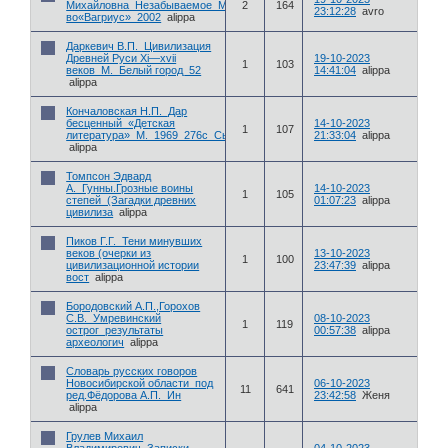
Михайловна_Незабываемое_М._Издат-
2
164
23:12:28
avro
во«Вагриус»_2002
alippa
Даркевич В.П._Цивилизация
Древней Руси Xi—xvii
19-10-2023
1
103
веков_М._Белый город_52
14:41:04
alippa
alippa
Кончаловская Н.П._Дар
бесценный_«Детская
14-10-2023
1
107
литература»_М._1969_276с_Сын
21:33:04
alippa
alippa
Томпсон Эдвард
А._Гунны.Грозные воины
14-10-2023
1
105
степей_(Загадки древних
01:07:23
alippa
цивилиза
alippa
Пиков Г.Г._Тени минувших
веков (очерки из
13-10-2023
1
100
цивилизационной истории
23:47:39
alippa
вост
alippa
Бородовский А.П.,Горохов
С.В._Умревинский
08-10-2023
1
119
острог_результаты
00:57:38
alippa
археологич
alippa
Словарь русских говоров
Новосибирской области_под
06-10-2023
11
641
ред.Фёдорова А.П._Ин
23:42:58
Женя
alippa
Грулев Михаил