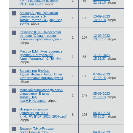
и Ин-т всеобщей истории
1
89
22:32:10
alippa
РАН_Вып.1—11
alippa
Боннар Андре_Греческая
цивилизация_в 2-
13-09-2023
1
97
томах_Ростов-на-Дону_Изд-
14:50:18
alippa
во«Фе
alippa
Семёнов Ю.И._Философия
истории.(Общая теория,
12-09-2023
1
107
основные проблемы,идеи и
13:55:17
alippa
alippa
Массон В.М._Культурогенсз
Древней Центральной
11-09-2023
1
88
Азии_(Азиатика)_С.Пб._Фи
15:52:37
alippa
alippa
Биллингтон Джеймс
Хедли_Икона и Топор. Опыт
07-09-2023
1
130
истолкования истории русск
21:54:15
alippa
alippa
Морской энциклопедический
справочник_В двух
05-09-2023
1
149
томах_Под
21:59:19
alippa
ред.Н.Н.Исанина.
alippa
История китайской
цивилизации_В 4-х
05-09-2023
8
193
т._М._РАНИВР_2020_2807с.pdf
00:26:24
alippa
alippa
Джаксон Т.Н.,«Русская
река».Речные пути
04-09-2023