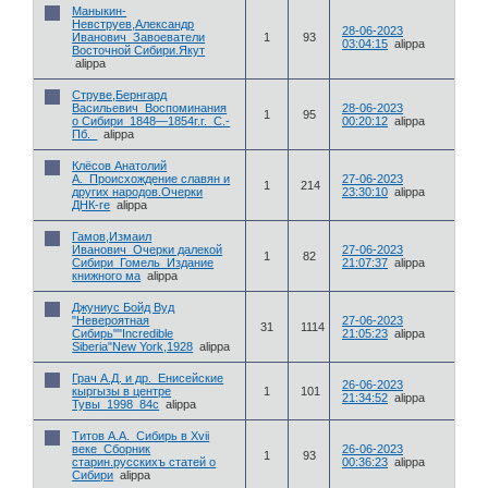
Маныкин-
Невструев,Александр
28-06-2023
Иванович_Завоеватели
1
93
03:04:15
alippa
Восточной Сибири.Якут
alippa
Струве,Бернгард
Васильевич_Воспоминания
28-06-2023
1
95
о Сибири_1848—1854г.г._С.-
00:20:12
alippa
Пб._
alippa
Клёсов Анатолий
А._Происхождение славян и
27-06-2023
1
214
других народов.Очерки
23:30:10
alippa
ДНК-ге
alippa
Гамов,Измаил
Иванович_Очерки далекой
27-06-2023
1
82
Сибири_Гомель_Издание
21:07:37
alippa
книжного ма
alippa
Джуниус Бойд Вуд
"Невероятная
27-06-2023
31
1114
Сибирь""Incredible
21:05:23
alippa
Siberiа"New York,1928
alippa
Грач А.Д. и др._Енисейские
26-06-2023
кыргызы в центре
1
101
21:34:52
alippa
Тувы_1998_84с
alippa
Титов А.А._Сибирь в Xvii
веке_Сборник
26-06-2023
1
93
старин.русскихъ статей о
00:36:23
alippa
Сибири
alippa