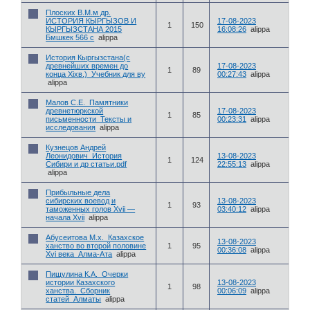
Плоских В.М.м др.
ИСТОРИЯ КЫРГЫЗОВ И
17-08-2023
1
150
КЫРГЫЗСТАНА 2015
16:08:26
alippa
Бмшкек 566 с
alippa
История Кыргызстана(с
древнейших времен до
17-08-2023
1
89
конца Xixв.)_Учебник для ву
00:27:43
alippa
alippa
Малов С.Е._Памятники
древнетюркской
17-08-2023
1
85
письменности_Тексты и
00:23:31
alippa
исследования
alippa
Кузнецов Андрей
Леонидович_История
13-08-2023
1
124
Сибири и др статьи.pdf
22:55:13
alippa
alippa
Прибыльные дела
сибирских воевод и
13-08-2023
1
93
таможенных голов Xvii —
03:40:12
alippa
начала Xvii
alippa
Абусеитова М.x._Казахское
13-08-2023
ханство во второй половине
1
95
00:36:08
alippa
Xvi века_Алма-Ата
alippa
Пищулина К.А._Очерки
истории Казахского
13-08-2023
1
98
ханства._Сборник
00:06:09
alippa
статей_Алматы
alippa