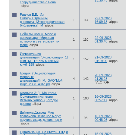
13:30:43
alippa
сотрудничестве с Рена
alippa
Радлов В.В._Из
Сибири.Страницы
22-09-2023
1
114
дневника_(Этнографическая
16:09:13
alippa
библиотека)_М
alippa
Пейн Линкольн_Море и
цивилизация.Мировая
22-09-2023
1
110
история в свете развития
01:30:48
alippa
море
alippa
Исчезнувшие
цивилизации_Энциклопедии_18
21-09-2023
1
157
книг_М._ТЕРРА-Книжный
01:19:00
alippa
клуб_199
alippa
Греция_(Энциклопедия
20-09-2023
мировых
4
142
21:26:28
цивилизаций)_М._ЗАО"Мой
VECTOR
мир"_2008_401с.pd
alippa
Филлипс Э.Д._Монголы.
Основатели империи
16-09-2023
1
103
Великих ханов_(Загадки
00:57:17
alippa
древни
alippa
Даймонд Джаред_Мир
позавчера.Чему нас могут
16-09-2023
1
98
научить люди, до сих пор ж
00:48:08
alippa
alippa
Цивилизации_Сб.статей_Отд.истории
15-09-2023