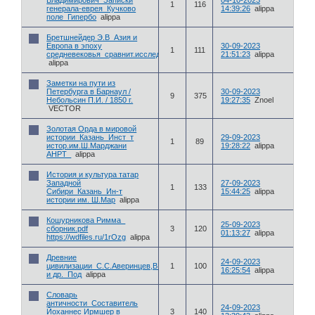
Владимирович_Записки
04-10-2023
1
116
генерала-еврея_Кучково
14:39:26
alippa
поле_Гипербо
alippa
Бретшнейдер Э.В_Азия и
Европа в эпоху
30-09-2023
1
111
средневековья_сравнит.исслед.ист
21:51:23
alippa
alippa
Заметки на пути из
Петербурга в Барнаул /
30-09-2023
9
375
Небольсин П.И. / 1850 г.
19:27:35
Znoel
VECTOR
Золотая Орда в мировой
истории_Казань_Инст_т
29-09-2023
1
89
истор.им.Ш.Марджани
19:28:22
alippa
АНРТ_
alippa
История и культура татар
Западной
27-09-2023
1
133
Сибири_Казань_Ин-т
15:44:25
alippa
истории им. Ш.Мар
alippa
Кошурникова Римма_
25-09-2023
сборник.pdf
3
120
01:13:27
alippa
https://wdfiles.ru/1rOzg
alippa
Древние
24-09-2023
цивилизации_С.С.Аверинцев,В.П.Алексеев,В.Г.Ардзинба
1
100
16:25:54
alippa
и др._Под
alippa
Словарь
античности_Составитель
24-09-2023
Йоханнес Ирмшер в
3
140