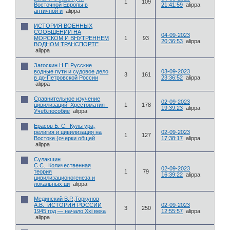
1
109
Восточной Европы в
21:41:59
alippa
античной и
alippa
ИСТОРИЯ ВОЕННЫХ
СООБЩЕНИЙ НА
04-09-2023
МОРСКОМ И ВНУТРЕННЕМ
1
93
20:36:53
alippa
ВОДНОМ ТРАНСПОРТЕ
alippa
Загоскин Н.П.Русские
водные пути и судовое дело
03-09-2023
3
161
в до-Петровской России
23:36:52
alippa
alippa
Сравнительное изучение
02-09-2023
цивилизаций_Хрестоматия_
1
178
19:39:23
alippa
Учеб.пособие
alippa
Ерасов Б. С._Культура,
религия и цивилизация на
02-09-2023
1
127
Востоке (очерки общей
17:38:17
alippa
alippa
Сулакшин
С.С._Количественная
02-09-2023
теория
1
79
16:39:22
alippa
цивилизационогенеза и
локальных ци
alippa
Мединский В.Р.,Торкунов
А.В._ИСТОРИЯ РОССИИ
02-09-2023
3
250
1945 год — начало Xxi века
12:55:57
alippa
alippa