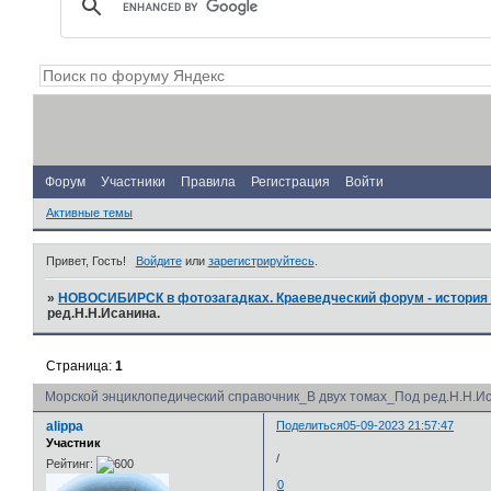
Форум
Участники
Правила
Регистрация
Войти
Активные темы
Привет, Гость!
Войдите
или
зарегистрируйтесь
.
»
НОВОСИБИРСК в фотозагадках. Краеведческий форум - история 
ред.Н.Н.Исанина.
Страница:
1
Морской энциклопедический справочник_В двух томах_Под ред.Н.Н.И
alippa
Поделиться
05-09-2023 21:57:47
Участник
/
Рейтинг:
0