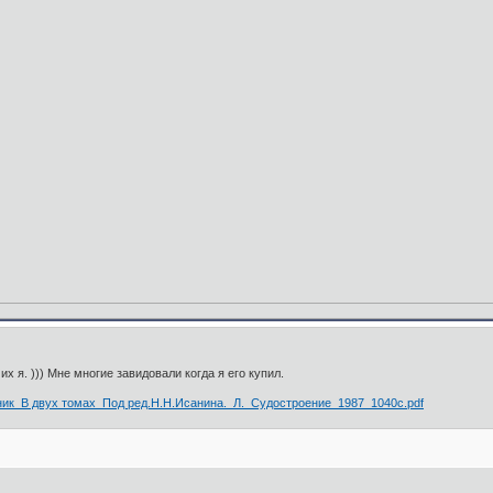
х я. ))) Мне многие завидовали когда я его купил.
ик_В двух томах_Под ред.Н.Н.Исанина._Л._Судостроение_1987_1040с.pdf