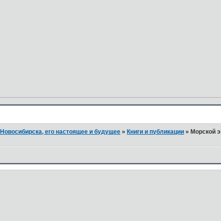
Новосибирска, его настоящее и будущее
»
Книги и публикации
»
Морской э