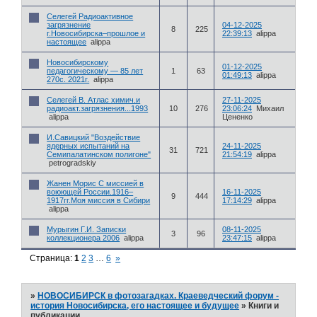
Селегей Радиоактивное
загрязнение
04-12-2025
8
225
г.Новосибирска–прошлое и
22:39:13
alippa
настоящее
alippa
Новосибирскому
01-12-2025
педагогическому — 85 лет
1
63
01:49:13
alippa
270с. 2021г.
alippa
Селегей В. Атлас химич.и
27-11-2025
радиоакт.загрязнения...1993
10
276
23:06:24
Михаил
alippa
Цененко
И.Савицкий "Воздействие
ядерных испытаний на
24-11-2025
31
721
Семипалатинском полигоне"
21:54:19
alippa
petrogradskiy
Жанен Морис С миссией в
воюющей России.1916–
16-11-2025
9
444
1917гг.Моя миссия в Сибири
17:14:29
alippa
alippa
Мурыгин Г.И. Записки
08-11-2025
3
96
коллекционера 2006
alippa
23:47:15
alippa
Страница:
1
2
3
…
6
»
»
НОВОСИБИРСК в фотозагадках. Краеведческий форум -
история Новосибирска, его настоящее и будущее
»
Книги и
публикации