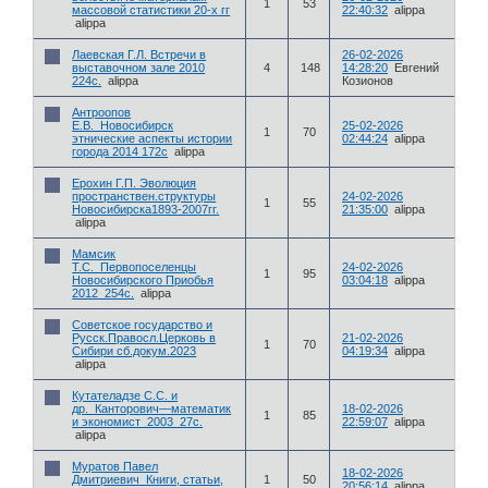
1
53
массовой статистики 20-х гг
22:40:32
alippa
alippa
Лаевская Г.Л. Встречи в
26-02-2026
выставочном зале 2010
4
148
14:28:20
Евгений
224с.
alippa
Козионов
Антроопов
Е.В._Новосибирск
25-02-2026
1
70
этнические аспекты истории
02:44:24
alippa
города 2014 172с
alippa
Ерохин Г.П. Эволюция
пространствен.структуры
24-02-2026
1
55
Новосибирска1893-2007гг.
21:35:00
alippa
alippa
Мамсик
Т.С._Первопоселенцы
24-02-2026
1
95
Новосибирского Приобья
03:04:18
alippa
2012_254с.
alippa
Советское государство и
Русск.Правосл.Церковь в
21-02-2026
1
70
Сибири сб.докум.2023
04:19:34
alippa
alippa
Кутателадзе С.С. и
др._Канторович—математик
18-02-2026
1
85
и экономист_2003_27с.
22:59:07
alippa
alippa
Муратов Павел
18-02-2026
Дмитриевич_Книги, статьи,
1
50
20:56:14
alippa