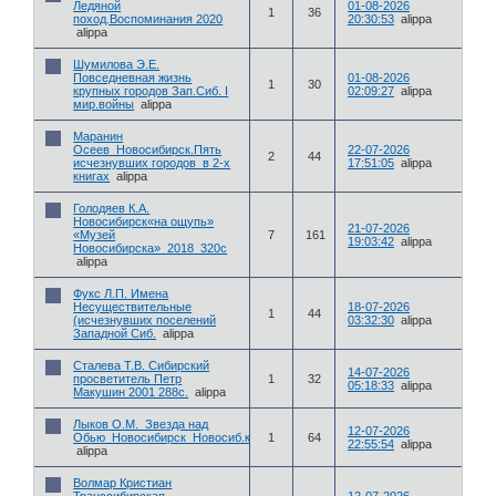
Ледяной
01-08-2026
1
36
поход.Воспоминания 2020
20:30:53
alippa
alippa
Шумилова Э.Е.
Повседневная жизнь
01-08-2026
1
30
крупных городов Зап.Сиб. I
02:09:27
alippa
мир.войны
alippa
Маранин
Осеев_Новосибирск.Пять
22-07-2026
2
44
исчезнувших городов_в 2-х
17:51:05
alippa
книгах
alippa
Голодяев К.А.
Новосибирск«на ощупь»
21-07-2026
«Музей
7
161
19:03:42
alippa
Новосибирска»_2018_320с
alippa
Фукс Л.П. Имена
Несуществительные
18-07-2026
1
44
(исчезнувших поселений
03:32:30
alippa
Западной Сиб.
alippa
Сталева Т.В. Сибирский
14-07-2026
просветитель Петр
1
32
05:18:33
alippa
Макушин 2001 288с.
alippa
Лыков О.М._Звезда над
12-07-2026
Обью_Новосибирск_Новосиб.книж.издат._2006_391с
1
64
22:55:54
alippa
alippa
Волмар Кристиан