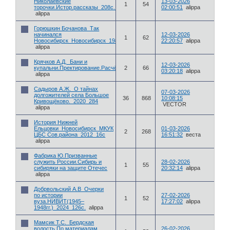
Николаевские
13-03-2026
1
54
торочки.Истор.рассказы_208с._2000
02:00:51
alippa
alippa
Горюшкин Бочанова_Так
начинался
12-03-2026
1
62
Новосибирск_Новосибирск_1983_146с
22:20:57
alippa
alippa
Крячков А.Д._Бани и
12-03-2026
купальни.Пректирование.Расчёт_Томск_КУБУЧ_1932
2
66
03:20:18
alippa
alippa
Садыров А.Ж._О тайнах
07-03-2026
долгожителей села Большое
36
868
10:08:15
Кривощёково._2020_284
VECTOR
alippa
История Нижней
Ельцовки_Новосибирск_МКУК
01-03-2026
2
268
ЦБС Сов.района_2012_16с
16:51:32
веста
alippa
Фабрика Ю.Призванные
служить России.Сибирь и
28-02-2026
1
55
сибиряки на защите Отечес
20:32:14
alippa
alippa
Добрвольский А.В_Очерки
по истории
27-02-2026
1
52
вуза.НИВИТ(1945–
17:27:02
alippa
1948гг.)_2024_126с.
alippa
Мамсик Т.С._Бердская
волость.По материалам
26-02-2026