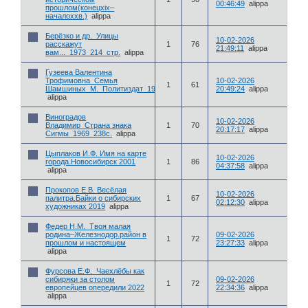
00:46:49
alippa
прошлом(конецxix–
началоxxв.)
alippa
Берёзко и др._Улицы
10-02-2026
расскажут
1
76
21:49:11
alippa
вам..._1973_214_стр.
alippa
Гузеева Валентина
Трофимовна_Семья
10-02-2026
1
61
Шамшиных_М._Политиздат_1983_176с.
20:49:24
alippa
alippa
Виноградов
10-02-2026
Владимир_Страна знака
1
70
20:17:17
alippa
Сигмы_1969_238с.
alippa
Цыплаков И.Ф. Имя на карте
10-02-2026
города.Новосибирск 2001
1
86
04:37:58
alippa
alippa
Прокопов Е.В. Весёлая
10-02-2026
палитра.Байки о сибирских
1
67
02:12:30
alippa
художниках 2019
alippa
Федер Н.М._Твоя малая
родина–Железнодор.район в
09-02-2026
1
72
прошлом и настоящем
23:27:33
alippa
alippa
Фурсова Е.Ф._Чаехлёбы как
сибиряки за столом
09-02-2026
1
72
европейцев опередили 2022
22:34:36
alippa
alippa