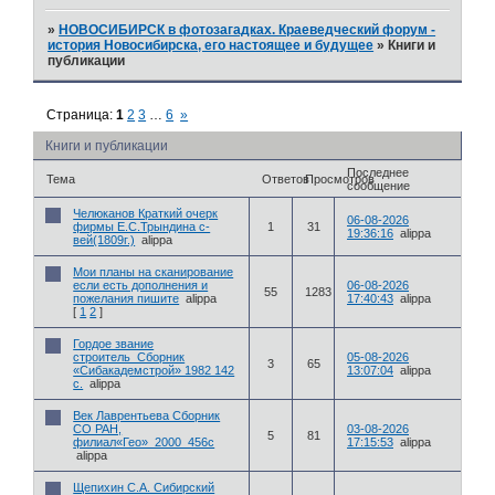
»
НОВОСИБИРСК в фотозагадках. Краеведческий форум -
история Новосибирска, его настоящее и будущее
»
Книги и
публикации
Страница:
1
2
3
…
6
»
Книги и публикации
Последнее
Тема
Ответов
Просмотров
сообщение
Челюканов Краткий очерк
06-08-2026
фирмы Е.С.Трындина с-
1
31
19:36:16
alippa
вей(1809г.)
alippa
Мои планы на сканирование
если есть дополнения и
06-08-2026
55
1283
пожелания пишите
alippa
17:40:43
alippa
[
1
2
]
Гордое звание
строитель_Сборник
05-08-2026
3
65
«Сибакадемстрой» 1982 142
13:07:04
alippa
с.
alippa
Век Лаврентьева Сборник
СО РАН,
03-08-2026
5
81
филиал«Гео»_2000_456с
17:15:53
alippa
alippa
Щепихин С.А. Сибирский