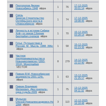
Протопопов Дворин
17-12-2025
1
76
Новосибирск 1948
alippa
20:01:14
alippa
Связь
берегов.Строительство
17-12-2025
1
74
Октябрьского моста в
19:08:45
alippa
г.Новосибирске
alippa
Личность в истории Сибири
15-12-2025
Xviii—xx веков.Сборник
1
70
03:28:14
alippa
биографич.очерков
alippa
Готье_Путешествие в
15-12-2025
Россию_М._Мысль_1988_396с
1
58
02:23:35
alippa
alippa
Частное
предпринимательство в
14-12-2025
Новониколаевске (1893-
8
279
22:22:40
alippa
1914). Монография
VECTOR
Пивкин В.М. Новосибирские
13-12-2025
академисты 2001 124с.
1
63
21:25:17
alippa
alippa
Пивкин Владимир
13-12-2025
Матвеевич_Два генерала–
1
75
04:11:32
alippa
одна судьба 2009
alippa
Мурыгин
12-12-2025
Обской.Новоалександровск.Новониколаевск_Новосибирск
3
113
16:18:48
alippa
1994
alippa