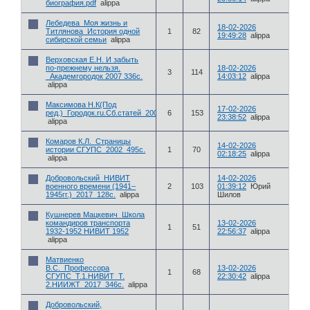
биография.pdf
alippa
Лебедева_Моя жизнь и
18-02-2026
Титлянова_История одной
1
82
19:49:28
alippa
сибирской семьи
alippa
Верховская Е.Н. И забыть
по-прежнему нельзя.
18-02-2026
3
114
_Академгородок 2007 336с.
14:03:12
alippa
alippa
Максимова Н.К(Под
17-02-2026
ред.)_Городок.ru.Сб.статей_2003_420с.
6
153
23:38:52
alippa
alippa
Комаров К.Л._Страницы
14-02-2026
истории СГУПС_2002_495с.
1
70
02:18:25
alippa
alippa
Добровольский_НИВИТ
14-02-2026
военного времени (1941–
2
103
01:39:12
Юрий
1945гг.)_2017_128с.
alippa
Шилов
Кушнерев Мацкевич_Школа
командиров транспорта
13-02-2026
1
51
1932-1952 НИВИТ 1952
22:56:37
alippa
alippa
Матвиенко
В.С._Профессора
13-02-2026
1
68
СГУПС_Т.1.НИВИТ_Т.
22:30:42
alippa
2.НИИЖТ_2017_346с.
alippa
Добровольский,