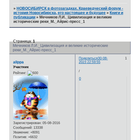
»
НОВОСИБИРСК в фотозагадках. Краеведческий форум -
история Новосибирска, его настоящее и будущее
»
Книги и
публикации
»
Мечников Л.И._Цивилизация и великие
исторические реки_М._Айрис-пресс_1
Страница:
1
Мечников Л.И._Цивилизация и великие исторические
реки_М._Айрис-пресс_1
Поделиться
30-08-
1
alippa
2023 22:59:55
Участник
/
Рейтинг:
0
Зарегистрирован
: 05-08-2016
Сообщений:
13338
Уважение:
+8091
Позитив:
+6632