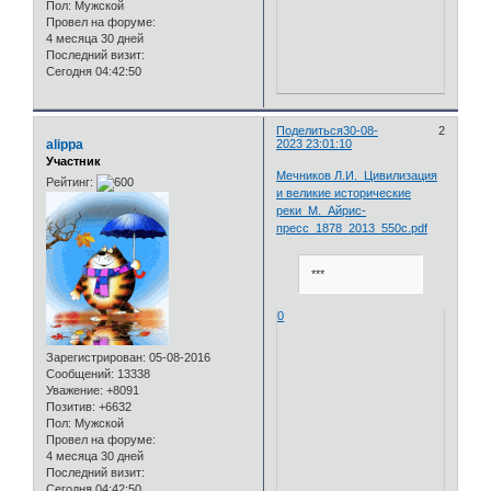
Пол:
Мужской
Провел на форуме:
4 месяца 30 дней
Последний визит:
Сегодня 04:42:50
Поделиться
30-08-
2
alippa
2023 23:01:10
Участник
Мечников Л.И._Цивилизация
Рейтинг:
и великие исторические
реки_М._Айрис-
пресс_1878_2013_550с.pdf
***
0
Зарегистрирован
: 05-08-2016
Сообщений:
13338
Уважение:
+8091
Позитив:
+6632
Пол:
Мужской
Провел на форуме:
4 месяца 30 дней
Последний визит:
Сегодня 04:42:50