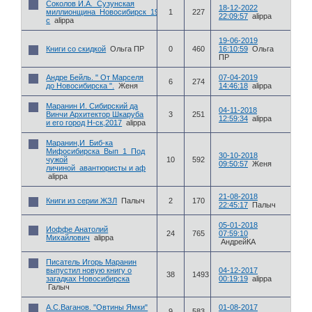
Соколов И.А._Сузунская
18-12-2022
миллионщина_Новосибирск_1986_240
1
227
22:09:57
alippa
с
alippa
19-06-2019
Книги со скидкой
Ольга ПР
0
460
16:10:59
Ольга
ПР
Андре Бейль. " От Марселя
07-04-2019
6
274
до Новосибирска ".
Женя
14:46:18
alippa
Маранин И. Сибирский да
04-11-2018
Винчи Архитектор Шкаруба
3
251
12:59:34
alippa
и его город Н-ск,2017
alippa
Маранин,И_Биб-ка
Мифосибирска_Вып_1_Под
30-10-2018
чужой
10
592
09:50:57
Женя
личиной_авантюристы и аф
alippa
21-08-2018
Книги из серии ЖЗЛ
Палыч
2
170
22:45:17
Палыч
05-01-2018
Иоффе Анатолий
24
765
07:59:10
Михайлович
alippa
АндрейКА
Писатель Игорь Маранин
выпустил новую книгу о
04-12-2017
38
1493
загадках Новосибирска
00:19:19
alippa
Галыч
А.С.Ваганов. "Овтины Ямки"
01-08-2017
9
583