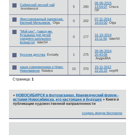
05-06-2015
Сибирский лесной чай
5
280
13:54:07
Ольга
brombenzol
ПР
Дрессированный паровозик.
07-11-2014
0
202
Евгений Мельников.
Olga
16:03:00
Olga
"Мой цех". (завод им.
Кузьмина для детей
31-10-2014
0
177
среднего школьного
15:11:56
Valer54
возраста)
Valer54
30-06-2014
Кусочек детства
Evstafiy
1
275
20:43:06
АндрейКА
наши современники о Ново-
15-11-2012
10
370
Николаевске
Natalya
22:25:25
seg49
Страница:
1
»
НОВОСИБИРСК в фотозагадках. Краеведческий форум -
история Новосибирска, его настоящее и будущее
»
Книги и
публикации художественной направленности
создать форум бесплатно