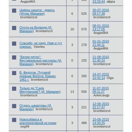
АндрейКА
23:33:44
alippa
Цифра смерти - девять
30-07-2016
(Игорь Маранин)
6
525
09:17:38
brombenzol
brombenzol
08-01-2016
Охота на Воланда (И.
16
570
23:17:05
Маранин)
brombenzol
АндрейКА
01-01-2016
Спасибо, не надо. Нам и тут
3
278
21:44:11
хорошо.
Уралец
АндрейКА
"Белое пятно":
21-08-2015
Фестивальные рассказы (И.
0
225
21:40:10
Маранин)
brombenzol
brombenzol
В. Федотов. Путевой
24-07-2015
дневник Фоппта: Комикс
6
265
22:42:14
Olga
1961 г.
brombenzol
Только до "Сада
11-07-2015
Мичуринцев"! (И. Маранин)
13
506
09:11:27
brombenzol
Александр
12-06-2015
Отдать швартовы (И.
3
221
22:17:47
Маранин)
brombenzol
brombenzol
Новосибирск в
10-06-2015
альтернативной истории
3
488
14:30:25
seg49
brombenzol