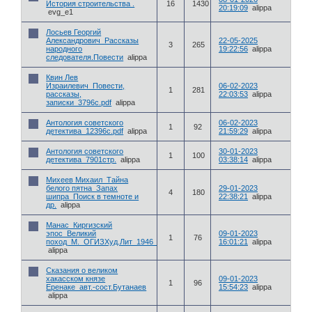
История строительства .
16
1430
20:19:09
alippa
evg_e1
Лосьев Георгий
Александрович_Рассказы
22-05-2025
3
265
народного
19:22:56
alippa
следователя.Повести
alippa
Квин Лев
Израилевич_Повести,
06-02-2023
1
281
рассказы,
22:03:53
alippa
записки_3796с.pdf
alippa
Антология советского
06-02-2023
1
92
детектива_12396с.pdf
alippa
21:59:29
alippa
Антология советского
30-01-2023
1
100
детектива_7901стр.
alippa
03:38:14
alippa
Михеев Михаил_Тайна
белого пятна_Запах
29-01-2023
4
180
шипра_Поиск в темноте и
22:38:21
alippa
др.
alippa
Манас_Киргизский
эпос_Великий
09-01-2023
1
76
поход_М._ОГИЗХуд.Лит_1946_373с.pdf
16:01:21
alippa
alippa
Сказания о великом
хакасском князе
09-01-2023
1
96
Еренаке_авт.-сост.Бутанаев
15:54:23
alippa
alippa