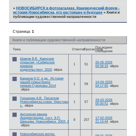
»
НОВОСИБИРСК в фотозагадках. Краеведческий форум -
история Новосибирска, его настоящее и будущее
»
Книги и
публикации художественной направленности
Страница:
1
Книги и публикации художественной направленности
Последнее
Тема
Ответов
Просмотров
сообщение
Шамов В.В._Каинские
открытия_«Сибирское
26-05-2026
1
51
книжное
00:58:33
alippa
издательство»_2020
alippa
Баранов К.О. и др._История
нашей семьи.Книга
14-04-2026
1
59
первая.Суворовы 2014
04:17:55
alippa
alippa
Горшенин А.В._Писатели
29-03-2026
Новосибирска.xxвек_Хрестоматия_2015_912
1
57
05:00:51
alippa
с.
alippa
Антология юмора
Академгородка_сост. Э.П.
17-02-2026
8
257
Швецовa_Новосибирск_2003_192с
21:14:44
alippa
alippa
Новосибирское метро.
08-01-2026