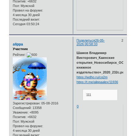
Позитив:
+6632
Пол:
Мужской
Провел на форуме:
4 месяца 30 дней
Последний визит:
Сегодня 03:50:24
Поделиться
26-05-
2
alippa
2026 00:58:33
Участник
Шамов Владимир
Рейтинг:
Викторович_Каинские
открытия_Новосибирск_ООО«Сиб
книжное
издательство»_2020_232с.pdf
https://wdho.ru/cq2m
https://t.me/alippaalex/11936
111
Зарегистрирован
: 05-08-2016
0
Сообщений:
13358
Уважение:
+8095
Позитив:
+6632
Пол:
Мужской
Провел на форуме:
4 месяца 30 дней
Последний визит: