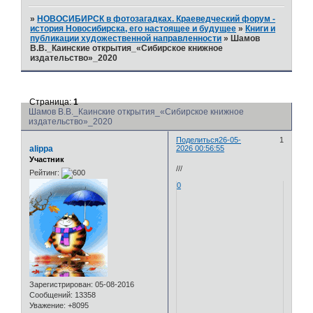
»
НОВОСИБИРСК в фотозагадках. Краеведческий форум -
история Новосибирска, его настоящее и будущее
»
Книги и
публикации художественной направленности
»
Шамов
В.В._Каинские открытия_«Сибирское книжное
издательство»_2020
Страница:
1
Шамов В.В._Каинские открытия_«Сибирское книжное
издательство»_2020
Поделиться
26-05-
1
alippa
2026 00:56:55
Участник
///
Рейтинг:
0
Зарегистрирован
: 05-08-2016
Сообщений:
13358
Уважение:
+8095