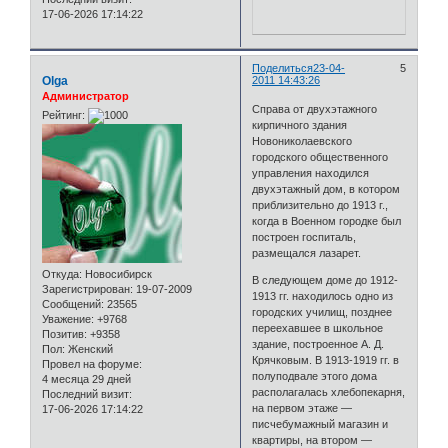
17-06-2026 17:14:22
Поделиться
23-04-
5
Olga
2011 14:43:26
Администратор
Справа от двухэтажного
Рейтинг:
кирпичного здания
Новониколаевского
городского общественного
управления находился
двухэтажный дом, в котором
приблизительно до 1913 г.,
когда в Военном городке был
построен госпиталь,
размещался лазарет.
Откуда:
Новосибирск
В следующем доме до 1912-
Зарегистрирован
: 19-07-2009
1913 гг. находилось одно из
Сообщений:
23565
городских училищ, позднее
Уважение:
+9768
переехавшее в школьное
Позитив:
+9358
здание, построенное А. Д.
Пол:
Женский
Крячковым. В 1913-1919 гг. в
Провел на форуме:
полуподвале этого дома
4 месяца 29 дней
располагалась хлебопекарня,
Последний визит:
на первом этаже —
17-06-2026 17:14:22
писчебумажный магазин и
квартиры, на втором —