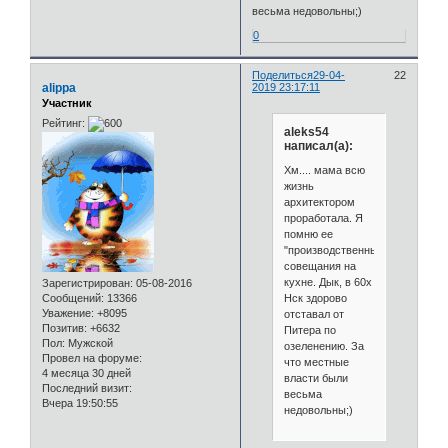
весьма недовольны;)
0
Поделиться
29-04-
22
alippa
2019 23:17:11
Участник
Рейтинг:
aleks54
написал(а):
Хм.... мама всю
жизнь
архитектором
проработала. Я
помню ее
"производственные"
совещания на
кухне. Дык, в 60х
Зарегистрирован
: 05-08-2016
Нск здорово
Сообщений:
13366
Уважение:
+8095
отставал от
Позитив:
+6632
Питера по
Пол:
Мужской
озеленению. За
Провел на форуме:
что местные
4 месяца 30 дней
власти были
Последний визит:
весьма
Вчера 19:50:55
недовольны;)