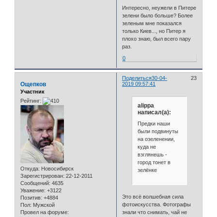
Интересно, неужели в Питере
зелени было больше? Более
зеленым мне показался
только Киев..., но Питер я
плохо знаю, был всего пару
раз.
0
Поделиться
30-04-
23
Ощепков
2019 09:57:41
Участник
Рейтинг:
alippa
написал(а):
Предки наши
были подвинуты
на озеленении,
куда не
взглянешь -
город тонет в
Откуда:
Новосибирск
зелёнке
Зарегистрирован
: 22-12-2011
Сообщений:
4635
Уважение:
+3122
Это всё волшебная сила
Позитив:
+4884
фотоискусства. Фотографы
Пол:
Мужской
знали что снимать, чай не
Провел на форуме: