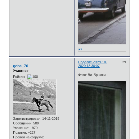
+7
Поделиться
29-10-
29
goha_76
2020 13:30:07
Участник
Фото: Вл. Брыскин
Рейтинг:
Зарегистрирован
: 14-11-2019
Сообщений:
589
Уважение:
+970
Позитив:
+227
Провел на форуме: