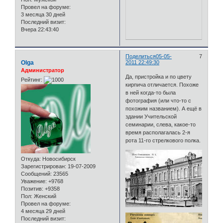
Провел на форуме:
3 месяца 30 дней
Последний визит:
Вчера 22:43:40
Поделиться
05-05-
7
Olga
2011 22:49:30
Администратор
Да, пристройка и по цвету
Рейтинг:
кирпича отличается. Похоже
в ней когда-то была
фотография (или что-то с
похожим названием). А ещё в
здании Учительской
семинарии, слева, какое-то
время располагалась 2-я
рота 11-го стрелкового полка.
Откуда:
Новосибирск
Зарегистрирован
: 19-07-2009
Сообщений:
23565
Уважение:
+9768
Позитив:
+9358
Пол:
Женский
Провел на форуме:
4 месяца 29 дней
Последний визит: