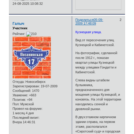
24-08-2025 10:08:32
Поделиться
05-09-
2
Галыч
2009 17:48:09
Участник
Кузнецкая улица.
Рейтинг:
Вид от пересечения улиц
Кузнецкой и Кабинетской.
На фотографии, сделанной
после 1912 г., показан
квартал улицы Кузнецкой
между улицами Гондатти и
Кабинетской.
Слева видны штабели
Откуда:
Новосибирск
булыжника,
Зарегистрирован
: 19-07-2009
предназначенного для
Сообщений:
1470
мощения улицы Кузнецкой, и
Уважение:
+663
коновязь. На этой территории
Позитив:
+94
Пол:
Мужской
находились сенной и
Провел на форуме:
дровяной рынки.
1 месяц 4 дня
В двухэтажном кирпичном
Последний визит:
здании справа, на первом
Вчера 14:46:31
этаже, располагался
«Сиротский суд» и городская