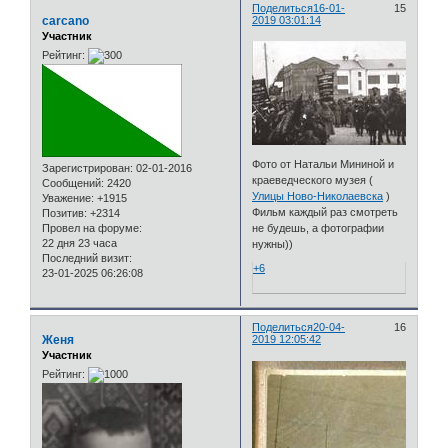
Поделиться
16-01-
15
carcano
2019 03:01:14
Участник
Рейтинг:
Фото от Натальи Мининой и
Зарегистрирован
: 02-01-2016
краеведческого музея (
Сообщений:
2420
Улицы Ново-Николаевска
)
Уважение:
+1915
Фильм каждый раз смотреть
Позитив:
+2314
Провел на форуме:
не будешь, а фотографии
22 дня 23 часа
нужны))
Последний визит:
+6
23-01-2025 06:26:08
Поделиться
20-04-
16
Женя
2019 12:05:42
Участник
Рейтинг: