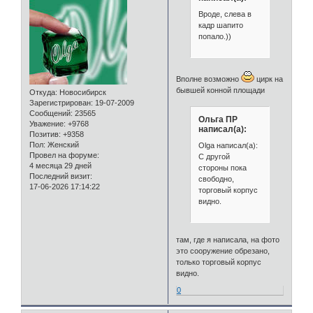
Вроде, слева в
кадр шапито
попало.))
Вполне возможно
цирк на
бывшей конной площади
Откуда:
Новосибирск
Зарегистрирован
: 19-07-2009
Сообщений:
23565
Ольга ПР
Уважение:
+9768
написал(а):
Позитив:
+9358
Пол:
Женский
Olga написал(а):
Провел на форуме:
С другой
4 месяца 29 дней
стороны пока
Последний визит:
свободно,
17-06-2026 17:14:22
торговый корпус
видно.
там, где я написала, на фото
это сооружение обрезано,
только торговый корпус
видно.
0