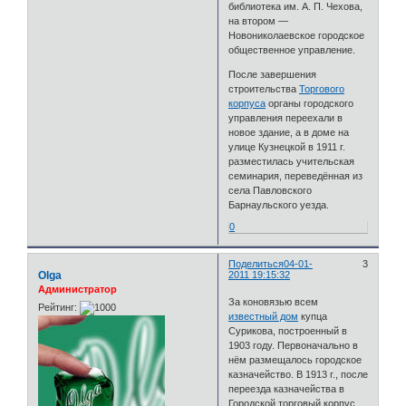
библиотека им. А. П. Чехова,
на втором —
Новониколаевское городское
общественное управление.
После завершения
строительства
Торгового
корпуса
органы городского
управления переехали в
новое здание, а в доме на
улице Кузнецкой в 1911 г.
разместилась учительская
семинария, переведённая из
села Павловского
Барнаульского уезда.
0
Поделиться
04-01-
3
Olga
2011 19:15:32
Администратор
За коновязью всем
Рейтинг:
известный дом
купца
Сурикова, построенный в
1903 году. Первоначально в
нём размещалось городское
казначейство. В 1913 г., после
переезда казначейства в
Городской торговый корпус,