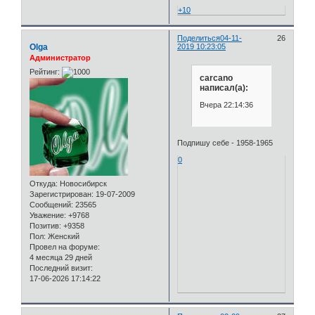
+10
Поделиться
04-11-
26
Olga
2019 10:23:05
Администратор
Рейтинг:
carcano
написал(а):
Вчера 22:14:36
Подпишу себе - 1958-1965
0
Откуда:
Новосибирск
Зарегистрирован
: 19-07-2009
Сообщений:
23565
Уважение:
+9768
Позитив:
+9358
Пол:
Женский
Провел на форуме:
4 месяца 29 дней
Последний визит:
17-06-2026 17:14:22