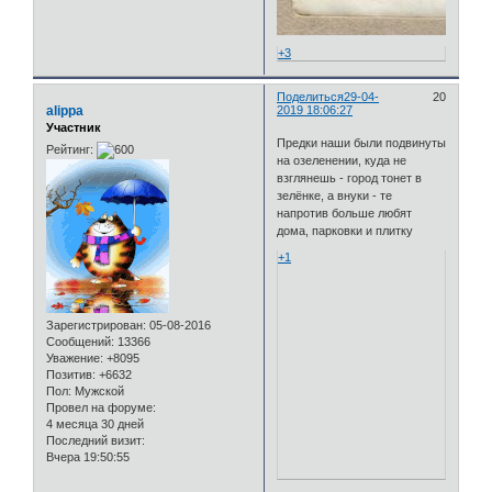
+3
Поделиться
29-04-
20
alippa
2019 18:06:27
Участник
Предки наши были подвинуты
Рейтинг:
на озеленении, куда не
взглянешь - город тонет в
зелёнке, а внуки - те
напротив больше любят
дома, парковки и плитку
+1
Зарегистрирован
: 05-08-2016
Сообщений:
13366
Уважение:
+8095
Позитив:
+6632
Пол:
Мужской
Провел на форуме:
4 месяца 30 дней
Последний визит:
Вчера 19:50:55