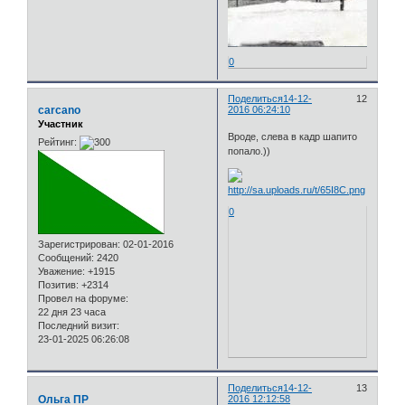
0
Поделиться
14-12-
12
carcano
2016 06:24:10
Участник
Вроде, слева в кадр шапито
Рейтинг:
попало.))
0
Зарегистрирован
: 02-01-2016
Сообщений:
2420
Уважение:
+1915
Позитив:
+2314
Провел на форуме:
22 дня 23 часа
Последний визит:
23-01-2025 06:26:08
Поделиться
14-12-
13
Ольга ПР
2016 12:12:58