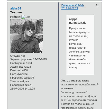
Поделиться
29-04-
21
aleks54
2019 20:07:21
Участник
Рейтинг:
alippa
написал(а):
Предки наши
были подвинуты
на озеленении,
куда не
взглянешь -
город тонет в
зелёнке, а внуки
- те напротив
Откуда:
Нск
больше любят
Зарегистрирован
: 25-07-2015
Сообщений:
1684
дома, парковки и
Уважение:
+1028
плитку
Позитив:
+830
Пол:
Мужской
Провел на форуме:
Хм.... мама всю жизнь
2 месяца 4 дня
архитектором проработала. Я
Последний визит:
помню ее
25-07-2026 14:12:08
"производственные"
совещания на кухне. Дык, в
60х Нск здорово отставал от
Питера по озеленению. За
что местные власти были