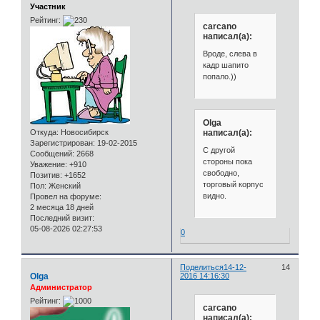
Участник
Рейтинг:
carcano
написал(а):
Вроде, слева в
кадр шапито
попало.))
Olga
Откуда:
Новосибирск
написал(а):
Зарегистрирован
: 19-02-2015
С другой
Сообщений:
2668
стороны пока
Уважение:
+910
свободно,
Позитив:
+1652
торговый корпус
Пол:
Женский
видно.
Провел на форуме:
2 месяца 18 дней
Последний визит:
05-08-2026 02:27:53
0
Поделиться
14-12-
14
Olga
2016 14:16:30
Администратор
Рейтинг:
carcano
написал(а):