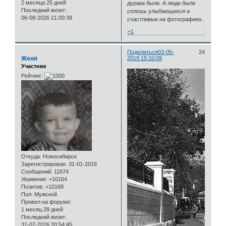
2 месяца 25 дней
дураки были. А люди были
Последний визит:
сплошь улыбающиеся и
06-08-2026 21:00:39
счастливые на фотографиях.
+1
Поделиться
03-05-
24
Женя
2019 15:10:09
Участник
Рейтинг:
Откуда:
Новосибирск
Зарегистрирован
: 31-01-2016
Сообщений:
11874
Уважение:
+10164
Позитив:
+10168
Пол:
Мужской
Провел на форуме:
1 месяц 29 дней
Последний визит:
31-07-2026 20:54:45