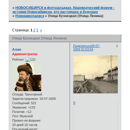
»
НОВОСИБИРСК в фотозагадках. Краеведческий форум -
история Новосибирска, его настоящее и будущее
»
Новониколаевск
»
Улица Кузнецкая (Улица Ленина)
Страница:
1
2
3
»
Улица Кузнецкая (Улица Ленина)
Поделиться
28-07-
1
Алич
2009 02:53:54
Администратор
Рейтинг:
Откуда:
Трехгорный
.
Зарегистрирован
: 18-07-2009
0
Сообщений:
521
Уважение:
+133
Позитив:
+12
Пол:
Мужской
Провел на форуме:
10 дней 16 часов
Последний визит: