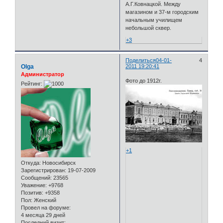
А.Г.Ковнацкой. Между
магазином и 37-м городским
начальным училищем
небольшой сквер.
+3
Поделиться
04-01-
4
Olga
2011 19:20:41
Администратор
Фото до 1912г.
Рейтинг:
+1
Откуда:
Новосибирск
Зарегистрирован
: 19-07-2009
Сообщений:
23565
Уважение:
+9768
Позитив:
+9358
Пол:
Женский
Провел на форуме:
4 месяца 29 дней
Последний визит: