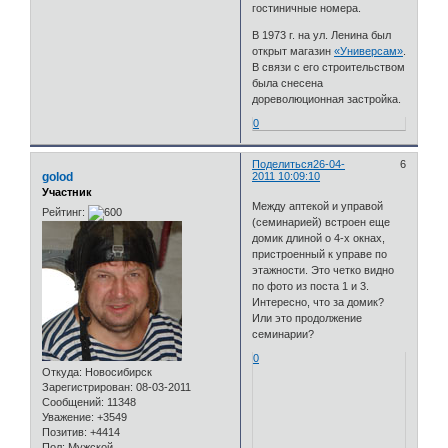
гостиничные номера.
В 1973 г. на ул. Ленина был
открыт магазин
«Универсам»
.
В связи с его строительством
была снесена
дореволюционная застройка.
0
Поделиться
26-04-
6
golod
2011 10:09:10
Участник
Между аптекой и управой
Рейтинг:
(семинарией) встроен еще
домик длиной о 4-х окнах,
пристроенный к управе по
этажности. Это четко видно
по фото из поста 1 и 3.
Интересно, что за домик?
Или это продолжение
семинарии?
0
Откуда:
Новосибирск
Зарегистрирован
: 08-03-2011
Сообщений:
11348
Уважение:
+3549
Позитив:
+4414
Пол:
Мужской