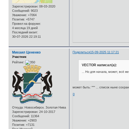
Зарегистрирован
: 08-03-2020
Сообщений:
9023
Уважение:
+7064
Позитив:
+5747
Провел на форуме:
4 месяца 19 дней
Последний визит:
30-07-2026 22:19:11
Михаил Цененко
Поделиться
15-09-2025 11:17:21
Участник
Рейтинг:
VECTOR написал(а):
... Но для начала, может, всё ж
может быть: """ ... список ныне сохра
0
Откуда:
Новосибирск. Золотая Нива
Зарегистрирован
: 24-10-2017
Сообщений:
11364
Уважение:
+2903
Позитив:
+7131