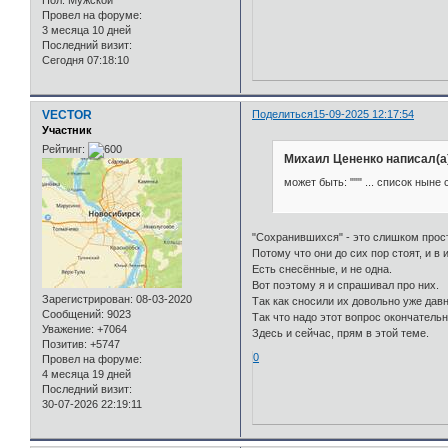
Пол:
Мужской
Провел на форуме:
3 месяца 10 дней
Последний визит:
Сегодня 07:18:10
VECTOR
Поделиться
15-09-2025 12:17:54
Участник
Рейтинг:
Михаил Цененко написал(а
может быть: """ ... список ныне
"Сохранившихся" - это слишком прост
Потому что они до сих пор стоят, и в
Есть снесённые, и не одна.
Вот поэтому я и спрашивал про них.
Зарегистрирован
: 08-03-2020
Так как сносили их довольно уже давно
Сообщений:
9023
Так что надо этот вопрос окончател
Уважение:
+7064
Здесь и сейчас, прям в этой теме.
Позитив:
+5747
0
Провел на форуме:
4 месяца 19 дней
Последний визит:
30-07-2026 22:19:11