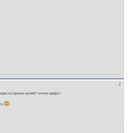
2
ведов-историков назовёт точную цифру?
!!!