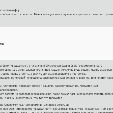
у называю цифру.
нссиба полностью исчезло
6 (шесть)
водоёмных зданий, построенных в момент строит
ая)
х были "квадратные", а на станции Дупленская башня была "восьмиугольная".
то была их отличительная черта. Ещё издали, только по виду башни, можно было понят
", было проще строить, а значит, они были и дешевле в постройке.
 станция, на которой не предполагался выпуск пассажиров из вагонов, то и по этой п
лу, платформе, подходит близко к башням, рассматривает их, любуется ими.
или красивее.
ичего толком не разобрав в пыльное окно. Какой смысл там на разъездах строить дорого
и, а лишь на некоторых, там где это требуется.
о-Сибирской ж.д. того времени - западнее реки Оби.
сточнее Оби - это правило "квадратности" разъездных башен уже не работало. Там вс
азному, что у ЗСЖД и ССЖД были разные архитекторы, которые по-своему определяли 