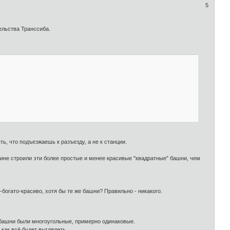
5
ельства Транссиба.
ь, что подъезжаешь к разъезду, а не к станции.
ричине строили эти более простые и менее красивые "квадратные" башни, чем
-богато-красиво, хотя бы те же башни? Правильно - никакого.
е башни были многоугольные, примерно одинаковые.
как всё будет выглядеть.