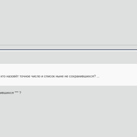
е кто назовёт точное число и список ныне не сохранившихся? ...
нившихся """ ?