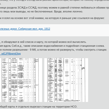
.
ранице раздела ЗСЖД и ССЖД, поэтому можем в равной степени любоваться обоими про
его лишь мои выводы, но не беспочвенные. Вроде, вполне логично.
я взял на основе вот этой книжки, на которую я раньше уже ссылался на форуме:
езных дорог. Сибирская жел. дор. 1912
 я обнаружил в ней список и карту, по которой можно всё вычислить.
ия вдоль Сиб.ж.д., также описание водоснабжения и подробная станционная схема.
 в полном разрешении - 9 Мб, а потом можно её развернуть, чтобы смотреть станции.
/i/_wEJP8bgmtI3gg
общей карты я отдельно вырезал станции на территории НСО.