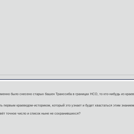
именно было снесено старых башен Транссиба в границах НСО, то кто-нибудь из крае
ь первым краеведом-историком, который это узнает и будет хвастаться этим знанием
зовёт точное число и список ныне не сохранившихся?