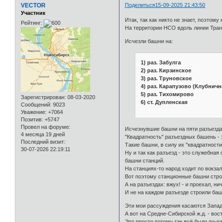
VECTOR
Поделиться
15-09-2025 21:43:50
Участник
Итак, так как никто не знает, поэтом
Рейтинг:
На территории НСО вдоль линии Тра
Исчезли башни на:
1) раз. Забулга
2) раз. Кирзинское
3) раз. Труновское
4) раз. Карапузово (Клубничн
5) раз. Тихомирово
Зарегистрирован
: 08-03-2020
6) ст. Дупленская
Сообщений:
9023
Уважение:
+7064
Позитив:
+5747
Провел на форуме:
Исчезнувшие башни на пяти разъезда
4 месяца 19 дней
"Квадратность" разъездных башень - э
Последний визит:
Такие башни, в силу их "квадратности
30-07-2026 22:19:11
Ну и так как разъезд - это служебная
башни станций.
На станциях-то народ ходит по вокза
Вот поэтому станционные башни стро
А на разъездах: вжух! - и проехал, н
И не на каждом разъезде строили башн
Эти мои рассуждения касаются Западн
А вот на Средне-Сибирской ж.д. - во
Это просто потому так всё было по-р