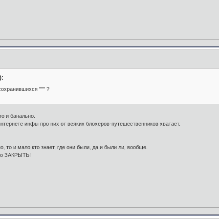
):
 сохранившихся """ ?
о и банально.
 интернете инфы про них от всяких блохеров-путешественников хватает.
, то и мало кто знает, где они были, да и были ли, вообще.
ьно ЗАКРЫТЬ!