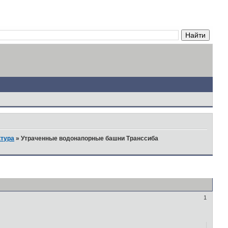
ктура
»
Утраченные водонапорные башни Транссиба
1