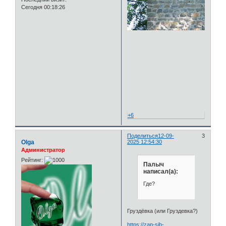
Сегодня 00:18:26
+6
Поделиться
12-09-
3
Olga
2025 12:54:30
Администратор
Рейтинг:
Палыч
написал(а):
Где?
Груздёвка (или Груздевка?)
https://zap-sib-