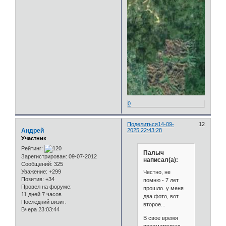
0
Поделиться
14-09-
12
Андрей
2025 22:43:28
Участник
Рейтинг:
Палыч
Зарегистрирован
: 09-07-2012
написал(а):
Сообщений:
325
Уважение:
+299
Честно, не
Позитив:
+34
помню - 7 лет
Провел на форуме:
прошло. у меня
11 дней 7 часов
два фото, вот
Последний визит:
второе...
Вчера 23:03:44
В свое время
просматривал