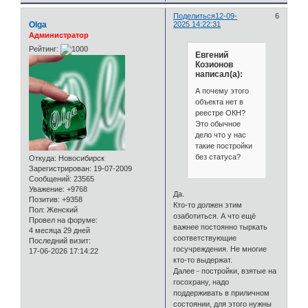
Поделиться
12-09-
6
Olga
2025 14:22:31
Администратор
Рейтинг:
Евгений
Козионов
написал(а):
А почему этого
объекта нет в
реестре ОКН?
Это обычное
дело что у нас
такие постройки
без статуса?
Откуда:
Новосибирск
Зарегистрирован
: 19-07-2009
Сообщений:
23565
Уважение:
+9768
Да.
Позитив:
+9358
Кто-то должен этим
Пол:
Женский
озаботиться. А что ещё
Провел на форуме:
важнее постоянно тыркать
4 месяца 29 дней
соответствующие
Последний визит:
госучреждения. Не многие
17-06-2026 17:14:22
кто-то выдержат.
Далее - постройки, взятые на
госохрану, надо
поддерживать в приличном
состоянии, для этого нужны