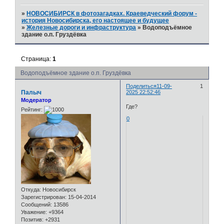
»
НОВОСИБИРСК в фотозагадках. Краеведческий форум -
история Новосибирска, его настоящее и будущее
»
Железные дороги и инфраструктура
»
Водоподъёмное
здание о.п. Груздёвка
Страница:
1
Водоподъёмное здание о.п. Груздёвка
Поделиться
11-09-
1
Палыч
2025 22:52:46
Модератор
Где?
Рейтинг:
0
Откуда:
Новосибирск
Зарегистрирован
: 15-04-2014
Сообщений:
13586
Уважение:
+9364
Позитив:
+2931