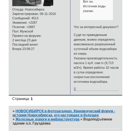
Вот он.
Источник воды
Откуда:
Новосибирск
указан.
Зарегистрирован
: 06-11-2016
Сообщений:
4513
Уважение:
+2287
Что за интересный документ?
Позитив:
+2887
Пол:
Мужской
Судя по приведенным
Провел на форуме:
данным, можно определить
2 месяца 23 дня
максимально разрешенный
Последний визит:
суточный объем водозабора
Вчера 23:08:27
из озера.
Указана производительность
насоса 1 куб. саж./ч (9,713
м3/ч). Время работы 10 часов
в сутки определено
скоростью восполнения
источника водозабора.
0
Страница:
1
»
НОВОСИБИРСК в фотозагадках. Краеведческий форум -
история Новосибирска, его настоящее и будущее
»
Железные дороги и инфраструктура
»
Водоподъёмное
здание о.п. Груздёвка