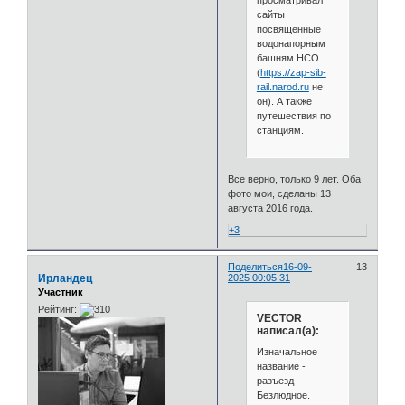
сайты
посвященные
водонапорным
башням НСО
(
https://zap-sib-
rail.narod.ru
не
он). А также
путешествия по
станциям.
Все верно, только 9 лет. Оба
фото мои, сделаны 13
августа 2016 года.
+3
Поделиться
16-09-
13
Ирландец
2025 00:05:31
Участник
Рейтинг:
VECTOR
написал(а):
Изначальное
название -
разъезд
Безлюдное.