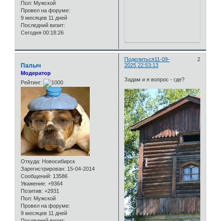
Пол:
Мужской
Провел на форуме:
9 месяцев 11 дней
Последний визит:
Сегодня 00:18:26
Поделиться
11-09-
2
Палыч
2025 22:53:13
Модератор
Задам и я вопрос - где?
Рейтинг:
Откуда:
Новосибирск
Зарегистрирован
: 15-04-2014
Сообщений:
13586
Уважение:
+9364
Позитив:
+2931
Пол:
Мужской
Провел на форуме:
9 месяцев 11 дней
Последний визит: