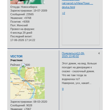
rail.narod.ru/View/Towe …
Откуда:
Новосибирск
devka.html
Зарегистрирован
: 19-07-2009
+2
Сообщений:
23565
Уважение:
+9768
Позитив:
+9358
Пол:
Женский
Провел на форуме:
4 месяца 29 дней
Последний визит:
17-06-2026 17:14:22
Поделиться
12-09-
4
VECTOR
2025 13:40:02
Участник
Этот домик, на вид, больше
Рейтинг:
походит на декорацию к
сказке - сказочный домик.
Что же там тогда за
водокачка-то?
Наверное, ухх, какая!...
0
Зарегистрирован
: 08-03-2020
Сообщений:
9028
Уважение:
+7067