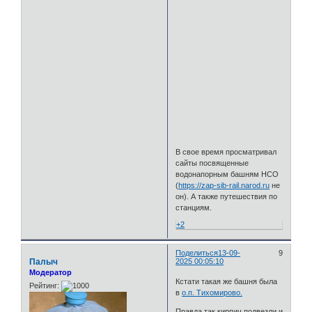
В свое время просматривал
сайты посвященные
водонапорным башням НСО
(
https://zap-sib-rail.narod.ru
не
он). А также путешествия по
станциям.
+2
Поделиться
13-09-
9
Палыч
2025 00:05:10
Модератор
Кстати такая же башня была
Рейтинг:
в
о.п. Тихомирово.
Правда так кирпич подвезли и