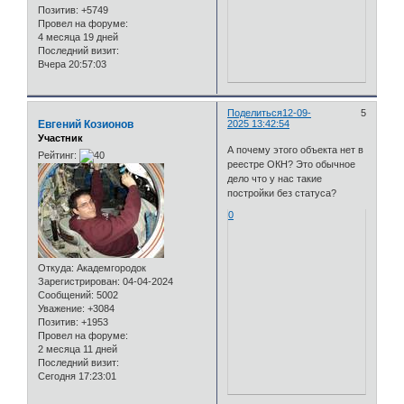
Позитив:
+5749
Провел на форуме:
4 месяца 19 дней
Последний визит:
Вчера 20:57:03
Поделиться
12-09-
5
Евгений Козионов
2025 13:42:54
Участник
А почему этого объекта нет в
Рейтинг:
реестре ОКН? Это обычное
дело что у нас такие
постройки без статуса?
0
Откуда:
Академгородок
Зарегистрирован
: 04-04-2024
Сообщений:
5002
Уважение:
+3084
Позитив:
+1953
Провел на форуме:
2 месяца 11 дней
Последний визит:
Сегодня 17:23:01