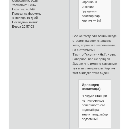
Сообщений:
9028
кирпича, в
Уважение:
+7067
отличие
Позитив:
+5749
Груздёвки:
Провел на форуме:
раствор бар,
4 месяца 19 дней
кирпич — ёк!
Последний визит:
Вчера 20:57:03
Всё же тогда эти башни везде
строили на всех станциях
хоть, порой, и с маленькими,
но с отличиями.
Так что
"кирпич - ёк!"
, - это,
наверное, всё же вряд ли.
Думаю, что именно каменную
тут и запланировали. Кирпич
там в кладке тоже виден.
Ирландец
написал(а):
В округе станции
нет источников
поверхностного
водозабора,
значит водозабор
подземный.