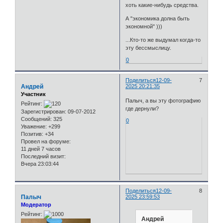
хоть какие-нибудь средства.
А "экономика долна быть
экономной" )))
...Кто-то же выдумал когда-то
эту бессмыслицу.
0
Поделиться
12-09-
7
Андрей
2025 20:21:35
Участник
Палыч, а вы эту фотографию
Рейтинг:
где дернули?
Зарегистрирован
: 09-07-2012
Сообщений:
325
0
Уважение:
+299
Позитив:
+34
Провел на форуме:
11 дней 7 часов
Последний визит:
Вчера 23:03:44
Поделиться
12-09-
8
Палыч
2025 23:59:53
Модератор
Рейтинг:
Андрей