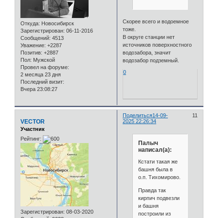
Скорее всего и водоемное
Откуда:
Новосибирск
тоже.
Зарегистрирован
: 06-11-2016
В округе станции нет
Сообщений:
4513
источников поверхностного
Уважение:
+2287
водозабора, значит
Позитив:
+2887
Пол:
Мужской
водозабор подземный.
Провел на форуме:
0
2 месяца 23 дня
Последний визит:
Вчера 23:08:27
Поделиться
14-09-
11
VECTOR
2025 22:26:34
Участник
Рейтинг:
Палыч
написал(а):
Кстати такая же
башня была в
о.п. Тихомирово.
Правда так
кирпич подвезли
и башня
Зарегистрирован
: 08-03-2020
построили из