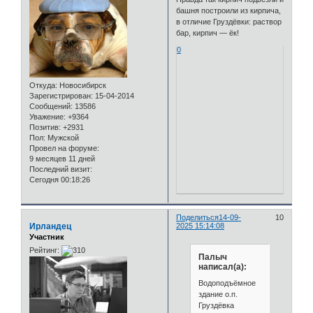
башня построили из кирпича,
в отличие Груздёвки: раствор
бар, кирпич — ёк!
0
Откуда:
Новосибирск
Зарегистрирован
: 15-04-2014
Сообщений:
13586
Уважение:
+9364
Позитив:
+2931
Пол:
Мужской
Провел на форуме:
9 месяцев 11 дней
Последний визит:
Сегодня 00:18:26
Поделиться
14-09-
10
Ирландец
2025 15:14:08
Участник
Рейтинг:
Палыч
написал(а):
Водоподъёмное
здание о.п.
Груздёвка