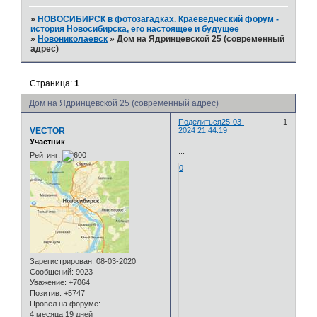
»
НОВОСИБИРСК в фотозагадках. Краеведческий форум -
история Новосибирска, его настоящее и будущее
»
Новониколаевск
»
Дом на Ядринцевской 25 (современный
адрес)
Страница:
1
Дом на Ядринцевской 25 (современный адрес)
Поделиться
25-03-
1
VECTOR
2024 21:44:19
Участник
...
Рейтинг:
0
Зарегистрирован
: 08-03-2020
Сообщений:
9023
Уважение:
+7064
Позитив:
+5747
Провел на форуме:
4 месяца 19 дней