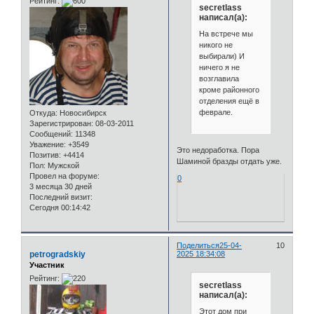
Рейтинг:
secretlass
написал(а):
На встрече мы
никого не
выбирали) И
ничего я не
возглавила
кроме районного
отделения ещё в
феврале.
Откуда:
Новосибирск
Зарегистрирован
: 08-03-2011
Сообщений:
11348
Уважение:
+3549
Это недоработка. Пора
Позитив:
+4414
Шаминой бразды отдать уже.
Пол:
Мужской
Провел на форуме:
0
3 месяца 30 дней
Последний визит:
Сегодня 00:14:42
Поделиться
25-04-
10
petrogradskiy
2025 18:34:08
Участник
Рейтинг:
secretlass
написал(а):
Этот дом при