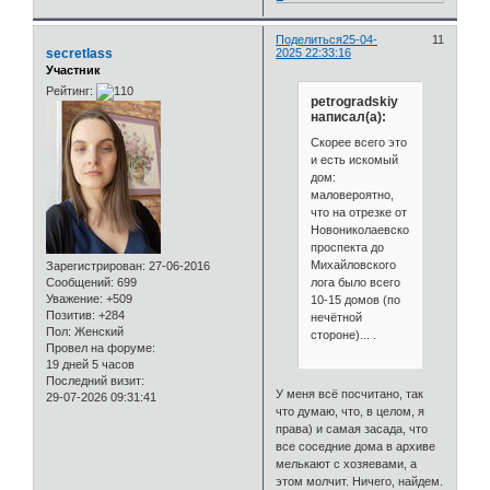
Поделиться
25-04-
11
secretlass
2025 22:33:16
Участник
Рейтинг:
petrogradskiy
написал(а):
Скорее всего это
и есть искомый
дом:
маловероятно,
что на отрезке от
Новониколаевского
проспекта до
Михайловского
Зарегистрирован
: 27-06-2016
лога было всего
Сообщений:
699
Уважение:
+509
10-15 домов (по
Позитив:
+284
нечётной
Пол:
Женский
стороне)... .
Провел на форуме:
19 дней 5 часов
Последний визит:
У меня всё посчитано, так
29-07-2026 09:31:41
что думаю, что, в целом, я
права) и самая засада, что
все соседние дома в архиве
мелькают с хозяевами, а
этом молчит. Ничего, найдем.