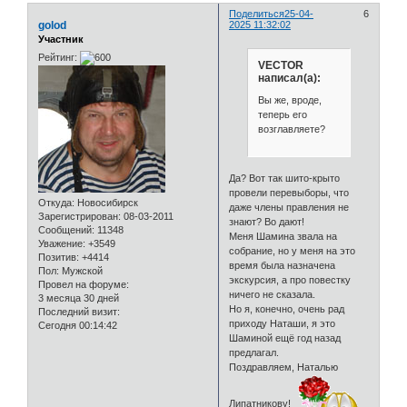
Поделиться
25-04-
6
golod
2025 11:32:02
Участник
Рейтинг:
VECTOR
написал(а):
Вы же, вроде,
теперь его
возглавляете?
Да? Вот так шито-крыто
провели перевыборы, что
Откуда:
Новосибирск
даже члены правления не
Зарегистрирован
: 08-03-2011
знают? Во дают!
Сообщений:
11348
Меня Шамина звала на
Уважение:
+3549
собрание, но у меня на это
Позитив:
+4414
время была назначена
Пол:
Мужской
экскурсия, а про повестку
Провел на форуме:
ничего не сказала.
3 месяца 30 дней
Но я, конечно, очень рад
Последний визит:
приходу Наташи, я это
Сегодня 00:14:42
Шаминой ещё год назад
предлагал.
Поздравляем, Наталью
Липатникову!