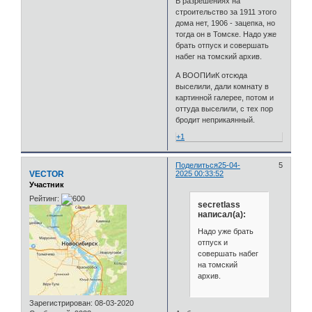
В разрешениях на
строительство за 1911 этого
дома нет, 1906 - зацепка, но
тогда он в Томске. Надо уже
брать отпуск и совершать
набег на томский архив.
А ВООПИиК отсюда
выселили, дали комнату в
картинной галерее, потом и
оттуда выселили, с тех пор
бродит неприкаянный.
+1
Поделиться
25-04-
5
VECTOR
2025 00:33:52
Участник
Рейтинг:
secretlass
написал(а):
Надо уже брать
отпуск и
совершать набег
на томский
архив.
Зарегистрирован
: 08-03-2020