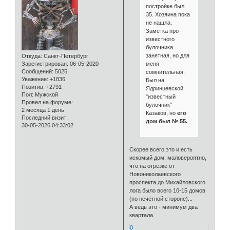
постройке был
35. Хозяина пока
не нашла.
Заметка про
известного
булочника
занятная, но для
Откуда:
Санкт-Петербург
меня
Зарегистрирован
: 06-05-2020
Сообщений:
5025
сомнительная.
Уважение:
+1836
Был на
Позитив:
+2791
Ядринцевской
Пол:
Мужской
"известный
Провел на форуме:
булочник"
2 месяца 1 день
Казаков, но
его
Последний визит:
дом был № 55.
30-05-2026 04:33:02
Скорее всего это и есть
искомый дом: маловероятно,
что на отрезке от
Новониколаевского
проспекта до Михайловского
лога было всего 10-15 домов
(по нечётной стороне)...
А ведь это - минимум два
квартала.
0