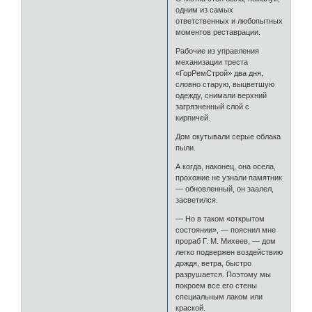
одним из самых
ответственных и любопытных
моментов реставрации.
Рабочие из управления
механизации треста
«ГорРемСтрой» два дня,
словно старую, выцветшую
одежду, снимали верхний
загрязненный слой с
кирпичей.
Дом окутывали серые облака
пыли.
А когда, наконец, она осела,
прохожие не узнали памятник
— обновленный, он заалел,
засветился.
— Но в таком «открытом
состоянии», — пояснил мне
прораб Г. М. Михеев, — дом
легко подвержен воздействию
дождя, ветра, быстро
разрушается. Поэтому мы
покроем все его стены
специальным лаком или
краской.