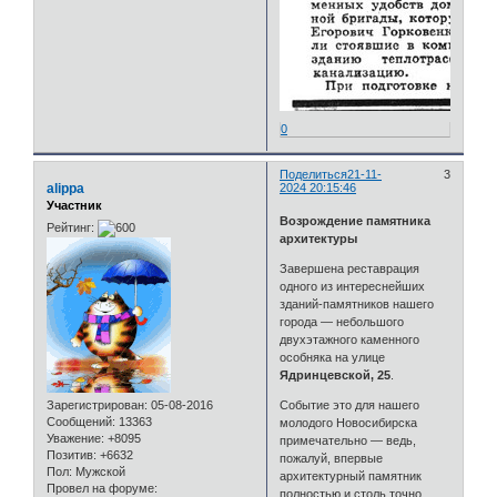
0
Поделиться
21-11-
3
alippa
2024 20:15:46
Участник
Возрождение памятника
Рейтинг:
архитектуры
Завершена реставрация
одного из интереснейших
зданий-памятников нашего
города — небольшого
двухэтажного каменного
особняка на улице
Ядринцевской, 25
.
Зарегистрирован
: 05-08-2016
Событие это для нашего
Сообщений:
13363
молодого Новосибирска
Уважение:
+8095
примечательно — ведь,
Позитив:
+6632
пожалуй, впервые
Пол:
Мужской
архитектурный памятник
Провел на форуме:
полностью и столь точно