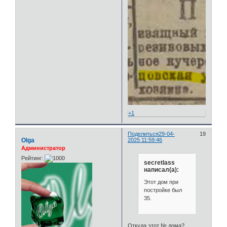
+1
Поделиться
29-04-
19
Olga
2025 11:59:46
Администратор
Рейтинг:
secretlass
написал(а):
Этот дом при
постройке был
35.
Откуда этот № дома?