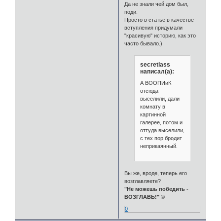
Да не знали чей дом был,
поди.
Просто в статье в качестве
вступления придумали
"красивую" историю, как это
часто бывало.)
secretlass
написал(а):
А ВООПИиК
отсюда
выселили, дали
комнату в
картинной
галерее, потом и
оттуда выселили,
с тех пор бродит
неприкаянный.
Вы же, вроде, теперь его
возглавляете?
"Не можешь победить -
ВОЗГЛАВЬ!"
©
0