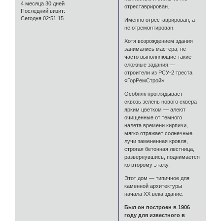
4 месяца 30 дней
отреставрирован.
Последний визит:
Сегодня 02:51:15
Именно отреставрирован, а
не отремонтирован.
Хотя возрождением здания
занимались мастера, не
часто выполняющие такие
сложные задания,—
строители из РСУ-2 треста
«ГорРемСтрой».
Особняк проглядывает
сквозь зелень нового сквера
ярким цветком — алеют
очищенные от темного
налета времени кирпичи,
мягко отражает солнечные
лучи замененная кровля,
строгая бетонная лестница,
развернувшись, поднимается
ко второму этажу.
Этот дом — типичное для
каменной архитектуры
начала XX века здание.
Был он построен в 1906
году для известного в