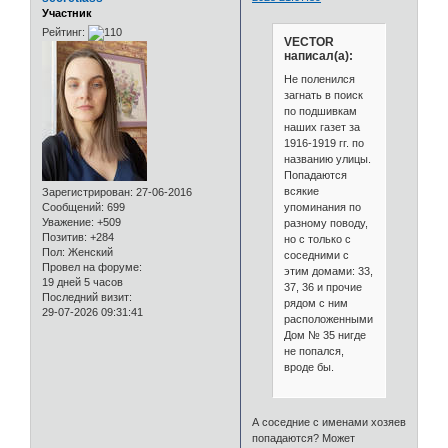
Участник
Рейтинг:
VECTOR
написал(а):
Не поленился
загнать в поиск
по подшивкам
наших газет за
1916-1919 гг. по
названию улицы.
Попадаются
всякие
Зарегистрирован
: 27-06-2016
упоминания по
Сообщений:
699
Уважение:
+509
разному поводу,
Позитив:
+284
но с только с
Пол:
Женский
соседними с
Провел на форуме:
этим домами: 33,
19 дней 5 часов
37, 36 и прочие
Последний визит:
рядом с ним
29-07-2026 09:31:41
расположенными.
Дом № 35 нигде
не попался,
вроде бы.
А соседние с именами хозяев
попадаются? Может