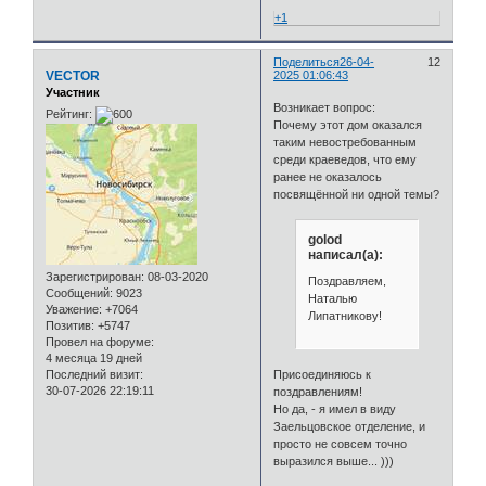
+1
Поделиться
26-04-
12
VECTOR
2025 01:06:43
Участник
Возникает вопрос:
Рейтинг:
Почему этот дом оказался
таким невостребованным
среди краеведов, что ему
ранее не оказалось
посвящённой ни одной темы?
golod
написал(а):
Зарегистрирован
: 08-03-2020
Поздравляем,
Сообщений:
9023
Наталью
Уважение:
+7064
Липатникову!
Позитив:
+5747
Провел на форуме:
4 месяца 19 дней
Последний визит:
Присоединяюсь к
30-07-2026 22:19:11
поздравлениям!
Но да, - я имел в виду
Заельцовское отделение, и
просто не совсем точно
выразился выше... )))