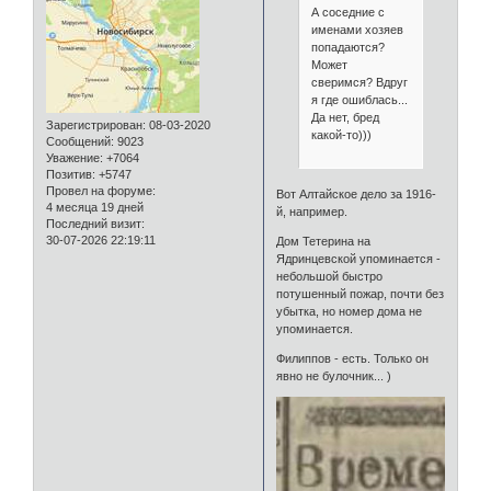
А соседние с
именами хозяев
попадаются?
Может
сверимся? Вдруг
я где ошиблась...
Да нет, бред
Зарегистрирован
: 08-03-2020
какой-то)))
Сообщений:
9023
Уважение:
+7064
Позитив:
+5747
Провел на форуме:
Вот Алтайское дело за 1916-
4 месяца 19 дней
й, например.
Последний визит:
30-07-2026 22:19:11
Дом Тетерина на
Ядринцевской упоминается -
небольшой быстро
потушенный пожар, почти без
убытка, но номер дома не
упоминается.
Филиппов - есть. Только он
явно не булочник... )