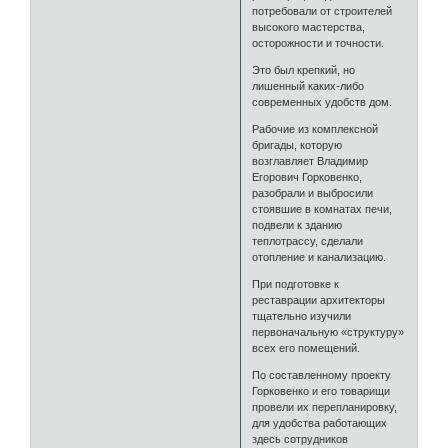
потребовали от строителей
высокого мастерства,
осторожности и точности.
Это был крепкий, но
лишенный каких-либо
современных удобств дом.
Рабочие из комплексной
бригады, которую
возглавляет Владимир
Егорович Горковенко,
разобрали и выбросили
стоявшие в комнатах печи,
подвели к зданию
теплотрассу, сделали
отопление и канализацию.
При подготовке к
реставрации архитекторы
тщательно изучили
первоначальную «структуру»
всех его помещений.
По составленному проекту
Горковенко и его товарищи
провели их перепланировку,
для удобства работающих
здесь сотрудников