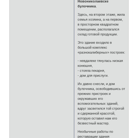
Новониколаевске
булочника
.
Здесь, на втором этаже, жила
семья хозяина, а на первом,
в просторном квадратном
помещении, располагался
склад готовой продукции.
Это здание входило в
большой комплекс
«разнокалиберных» построек:
- невдалеке тянулась низкая
конюшня,
- стояла пекарня,
- дом для прислуги.
Их давно снесли, и дом
булочника, освободившись от
прежних пристроек и
окружавших его
вспомогательных зданий,
вдруг засветился той строгой
и сдержанной красотой,
которую оставил нам его
безвестный мастер.
Необычные работы по
реставрации здания