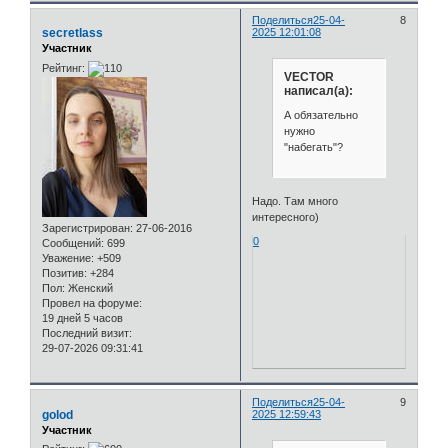
Поделиться
25-04-
8
secretlass
2025 12:01:08
Участник
Рейтинг:
VECTOR
написал(а):
А обязательно
нужно
"набегать"?
Надо. Там много
интересного)
Зарегистрирован
: 27-06-2016
0
Сообщений:
699
Уважение:
+509
Позитив:
+284
Пол:
Женский
Провел на форуме:
19 дней 5 часов
Последний визит:
29-07-2026 09:31:41
Поделиться
25-04-
9
golod
2025 12:59:43
Участник