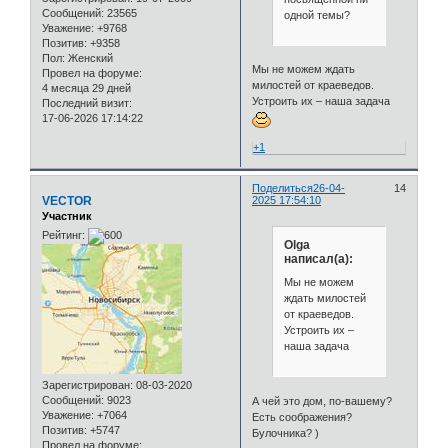
Сообщений:
23565
одной темы?
Уважение:
+9768
Позитив:
+9358
Пол:
Женский
Мы не можем ждать
Провел на форуме:
милостей от краеведов.
4 месяца 29 дней
Устроить их – наша задача
Последний визит:
17-06-2026 17:14:22
+1
Поделиться
26-04-
14
VECTOR
2025 17:54:10
Участник
Рейтинг:
Olga
написал(а):
Мы не можем
ждать милостей
от краеведов.
Устроить их –
наша задача
Зарегистрирован
: 08-03-2020
Сообщений:
9023
А чей это дом, по-вашему?
Уважение:
+7064
Есть соображения?
Позитив:
+5747
Булочника? )
Провел на форуме: