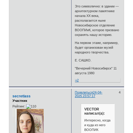
Это символично: в здании —
архитектурном памятнике
начала XX века,
располагается ныне
Новосибирское отделение
ВООПИиК, которое призвано
охранять нашу историю.
На первом этаже, например,
будет организован музей
народного творчества.
Е. САШКО.
"Вечерний Новосибирск" 11
августа 1980
+2
Поделиться
24-04-
4
secretlass
2025 23:57:17
Участник
Рейтинг:
VECTOR
написал(а):
Интересно, когда
и куда из него
ВООПИК