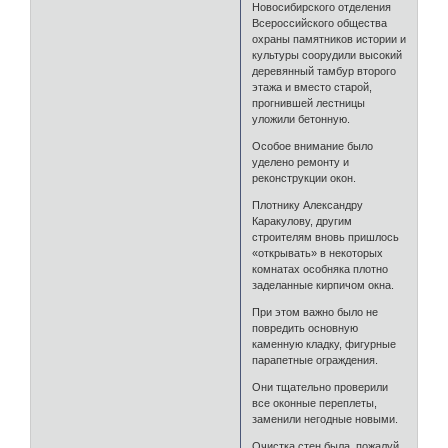
Новосибирского отделения
Всероссийского общества
охраны памятников истории и
культуры соорудили высокий
деревянный тамбур второго
этажа и вместо старой,
прогнившей лестницы
уложили бетонную.
Особое внимание было
уделено ремонту и
реконструкции окон.
Плотнику Александру
Каракулову, другим
строителям вновь пришлось
«открывать» в некоторых
комнатах особняка плотно
заделанные кирпичом окна.
При этом важно было не
повредить основную
каменную кладку, фигурные
парапетные ограждения.
Они тщательно проверили
все оконные переплеты,
заменили негодные новыми.
Очистка стен была, пожалуй,