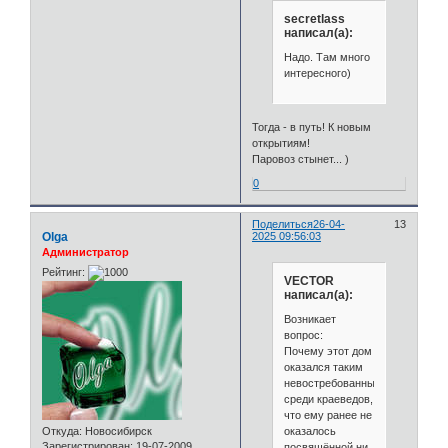
secretlass
написал(а):
Надо. Там много
интересного)
Тогда - в путь! К новым
открытиям!
Паровоз стынет... )
0
Поделиться
26-04-
13
Olga
2025 09:56:03
Администратор
Рейтинг:
VECTOR
написал(а):
Возникает
вопрос:
Почему этот дом
оказался таким
невостребованным
среди краеведов,
что ему ранее не
оказалось
Откуда:
Новосибирск
Зарегистрирован
: 19-07-2009
посвящённой ни