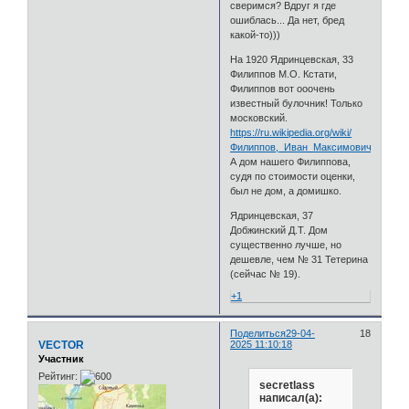
сверимся? Вдруг я где
ошиблась... Да нет, бред
какой-то)))
На 1920 Ядринцевская, 33
Филиппов М.О. Кстати,
Филиппов вот ооочень
известный булочник! Только
московский.
https://ru.wikipedia.org/wiki/
Филиппов,_Иван_Максимович
А дом нашего Филиппова,
судя по стоимости оценки,
был не дом, а домишко.
Ядринцевская, 37
Добжинский Д.Т. Дом
существенно лучше, но
дешевле, чем № 31 Тетерина
(сейчас № 19).
+1
Поделиться
29-04-
18
VECTOR
2025 11:10:18
Участник
Рейтинг:
secretlass
написал(а):