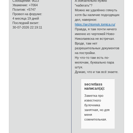
Сообщений:
9023
А обязательно нужно
Уважение:
+7064
"набегать"?
Позитив:
+5747
Можно же удалённо глянуть
Провел на форуме:
хотя бы наличие подходящих
4 месяца 19 дней
дел, наверное:
Последний визит:
https://archtomsk.tomica.ru/
30-07-2026 22:19:11
Правда, я там почти ничего
именно из чертежей Ново-
Николаевска не встречал.
Вроде, там нет
разрешительных документов
на постройки.
Ну что-то там есть по-
мелочам, буквально пара
штук.
Думаю, что и так всё знаете.
secretlass
написал(а):
Заметка про
известного
булочника
занятная, но для
меня
сомнительная.