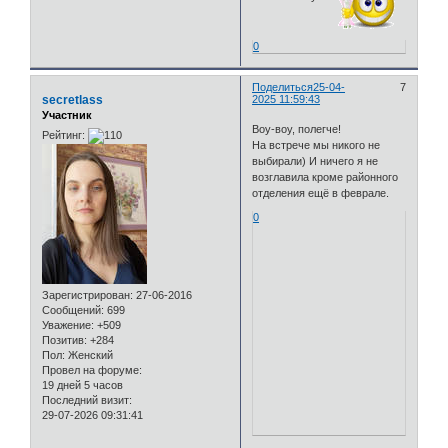
0
Поделиться
25-04-
7
secretlass
2025 11:59:43
Участник
Воу-воу, полегче!
Рейтинг:
На встрече мы никого не
выбирали) И ничего я не
возглавила кроме районного
отделения ещё в феврале.
0
Зарегистрирован
: 27-06-2016
Сообщений:
699
Уважение:
+509
Позитив:
+284
Пол:
Женский
Провел на форуме:
19 дней 5 часов
Последний визит:
29-07-2026 09:31:41