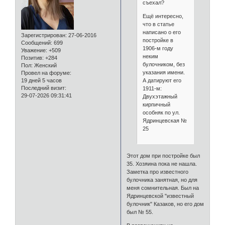
съехал?
Ещё интересно,
что в статье
написано о его
Зарегистрирован
: 27-06-2016
постройке в
Сообщений:
699
1906-м году
Уважение:
+509
неким
Позитив:
+284
булочником, без
Пол:
Женский
указания имени.
Провел на форуме:
А датируют его
19 дней 5 часов
Последний визит:
1911-м:
29-07-2026 09:31:41
Двухэтажный
кирпичный
особняк по ул.
Ядринцевская №
25
Этот дом при постройке был
35. Хозяина пока не нашла.
Заметка про известного
булочника занятная, но для
меня сомнительная. Был на
Ядринцевской "известный
булочник" Казаков, но его дом
был № 55.