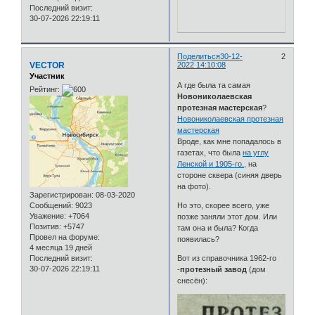
Последний визит:
30-07-2026 22:19:11
Поделиться
30-12-
2
VECTOR
2022 14:10:08
Участник
А где была та самая
Рейтинг:
Новониколаевская
протезная мастерская
?
Новониколаевская протезная
мастерская
Вроде, как мне попадалось в
газетах, что была
на углу
Ленской и 1905-го.
, на
стороне сквера (синяя дверь
на фото).
Зарегистрирован
: 08-03-2020
Сообщений:
9023
Но это, скорее всего, уже
Уважение:
+7064
позже заняли этот дом. Или
Позитив:
+5747
там она и была? Когда
Провел на форуме:
появилась?
4 месяца 19 дней
Последний визит:
Вот из справочника 1962-го
30-07-2026 22:19:11
-
протезный завод
(дом
снесён):