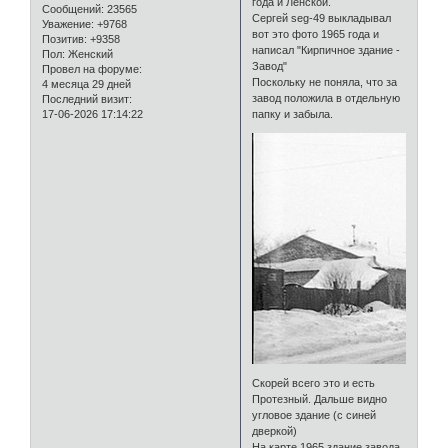
года и Ленской.
Сообщений:
23565
Сергей seg-49 выкладывал
Уважение:
+9768
вот это фото 1965 года и
Позитив:
+9358
написал "Кирпичное здание -
Пол:
Женский
Завод"
Провел на форуме:
Поскольку не поняла, что за
4 месяца 29 дней
завод положила в отдельную
Последний визит:
папку и забыла.
17-06-2026 17:14:22
Скорей всего это и есть
Протезный. Дальше видно
угловое здание (с синей
дверкой)
На карте 1965 здание завода