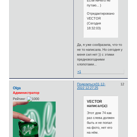
Если ничего не
путаю... )
Отредактировано
VECTOR
(Сегодня
18:32:03)
Да, я уже сообразила, что-то
не то написала. Но сегодня у
меня сил нет )) с этими
предновогодними
хлопотами...
+1
Поделиться
31-12-
12
Olga
2022 12:27:25
Администратор
Рейтинг:
VECTOR
написал(а):
Этот дом 74 как
раз слева должен
быть и не попал
на фото, нет его
на нём.