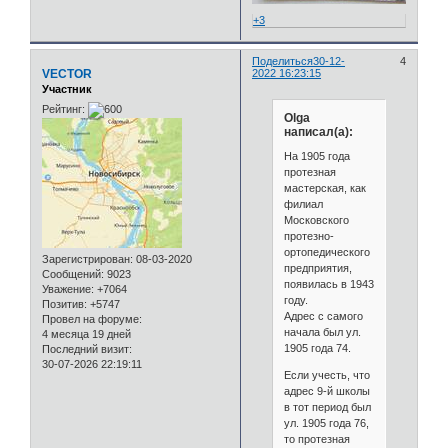
+3
Поделиться
30-12-
4
VECTOR
2022 16:23:15
Участник
Рейтинг:
Olga
написал(а):
На 1905 года
протезная
мастерская, как
филиал
Московского
протезно-
ортопедического
Зарегистрирован
: 08-03-2020
предприятия,
Сообщений:
9023
появилась в 1943
Уважение:
+7064
году.
Позитив:
+5747
Адрес с самого
Провел на форуме:
начала был ул.
4 месяца 19 дней
1905 года 74.
Последний визит:
30-07-2026 22:19:11
Если учесть, что
адрес 9-й школы
в тот период был
ул. 1905 года 76,
то протезная