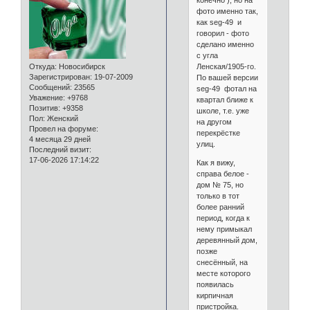
фото именно так,
как seg-49 и
говорил - фото
сделано именно
с угла
Ленская/1905-го.
Откуда:
Новосибирск
Зарегистрирован
: 19-07-2009
По вашей версии
Сообщений:
23565
seg-49 фотал на
Уважение:
+9768
квартал ближе к
Позитив:
+9358
школе, т.е. уже
Пол:
Женский
на другом
Провел на форуме:
перекрёстке
4 месяца 29 дней
улиц.
Последний визит:
17-06-2026 17:14:22
Как я вижу,
справа белое -
дом № 75, но
только в тот
более ранний
период, когда к
нему примыкал
деревянный дом,
позже
снесённый, на
месте которого
появилась
кирпичная
пристройка.