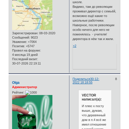
школе.
Видимо, там до революции
проживал директор с семьёй,
возможно ещё какие-то
школьные работники.
Наверное, после революции
особо ничего для него не
Зарегистрирован
: 08-03-2020
поменялось - учителя/
Сообщений:
9023
директора в нём так и жили.
Уважение:
+7064
+2
Позитив:
+5747
Провел на форуме:
4 месяца 19 дней
Последний визит:
30-07-2026 22:19:11
Поделиться
30-12-
8
Olga
2022 18:18:55
Администратор
Рейтинг:
VECTOR
написал(а):
И плюс к посту
выше, думаю,
что деревянный
дом в п.4 всё же
имел отношение