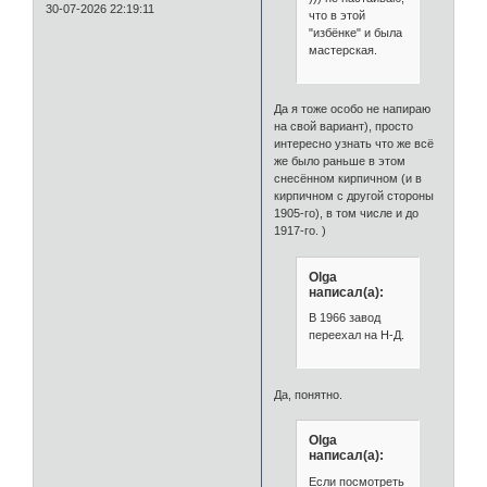
30-07-2026 22:19:11
что в этой
"избёнке" и была
мастерская.
Да я тоже особо не напираю
на свой вариант), просто
интересно узнать что же всё
же было раньше в этом
снесённом кирпичном (и в
кирпичном с другой стороны
1905-го), в том числе и до
1917-го. )
Olga
написал(а):
В 1966 завод
переехал на Н-Д.
Да, понятно.
Olga
написал(а):
Если посмотреть