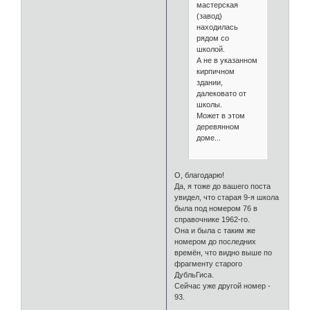
мастерская
(завод)
находилась
рядом со
школой.
А не в указанном
кирпичном
здании,
далековато от
школы.
Может в этом
деревянном
доме...
О, благодарю!
Да, я тоже до вашего поста
увидел, что старая 9-я школа
была под номером 76 в
справочнике 1962-го.
Она и была с таким же
номером до последних
времён, что видно выше по
фрагменту старого
ДубльГиса.
Сейчас уже другой номер -
93.