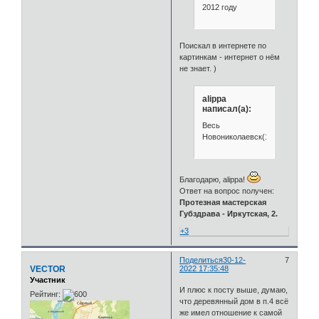
2012 году
Поискал в интернете по
картинкам - интернет о нём
не знает. )
alippa
написал(а):
Весь
Новониколаевск(1925)
Благодарю, alippa!
Ответ на вопрос получен:
Протезная мастерская
Губздрава - Иркутская, 2.
+3
Поделиться
30-12-
7
VECTOR
2022 17:35:48
Участник
И плюс к посту выше, думаю,
Рейтинг:
что деревянный дом в п.4 всё
же имел отношение к самой