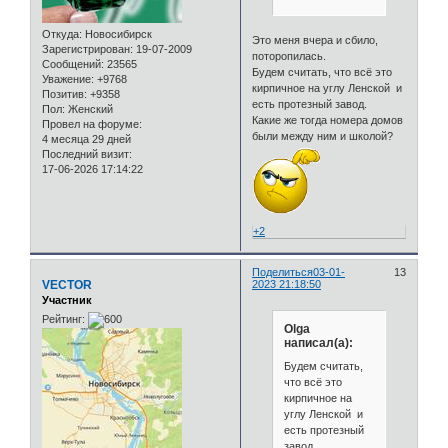
Откуда:
Новосибирск
Это меня вчера и сбило,
Зарегистрирован
: 19-07-2009
поторопилась.
Сообщений:
23565
Будем считать, что всё это
Уважение:
+9768
кирпичное на углу Ленской и
Позитив:
+9358
есть протезный завод.
Пол:
Женский
Какие же тогда номера домов
Провел на форуме:
были между ним и школой?
4 месяца 29 дней
Последний визит:
17-06-2026 17:14:22
+2
Поделиться
03-01-
13
VECTOR
2023 21:18:50
Участник
Рейтинг:
Olga
написал(а):
Будем считать,
что всё это
кирпичное на
углу Ленской и
есть протезный
завод.