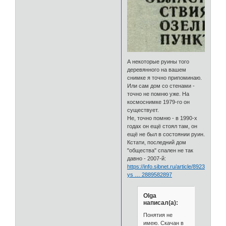
А некоторые руины того
деревянного на вашем
снимке я точно припоминаю.
Или сам дом со стенами -
точно не помню уже. На
космоснимке 1979-го он
существует.
Не, точно помню - в 1990-х
годах он ещё стоял там, он
ещё не был в состоянии руин.
Кстати, последний дом
"общества" спален не так
давно - 2007-й:
https://info.sibnet.ru/article/8923/?
ys … 2889582897
Olga
написал(а):
Понятия не
имею. Скачан в