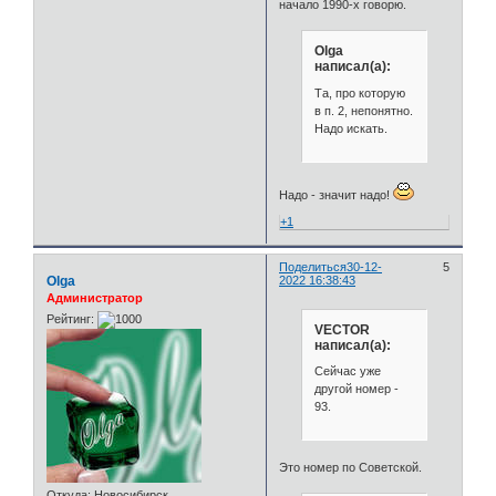
начало 1990-х говорю.
Olga
написал(а):
Та, про которую
в п. 2, непонятно.
Надо искать.
Надо - значит надо!
+1
Поделиться
30-12-
5
Olga
2022 16:38:43
Администратор
Рейтинг:
VECTOR
написал(а):
Сейчас уже
другой номер -
93.
Это номер по Советской.
Откуда:
Новосибирск