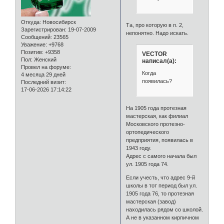
Откуда:
Новосибирск
Та, про которую в п. 2,
Зарегистрирован
: 19-07-2009
непонятно. Надо искать.
Сообщений:
23565
Уважение:
+9768
Позитив:
+9358
VECTOR
Пол:
Женский
написал(а):
Провел на форуме:
Когда
4 месяца 29 дней
появилась?
Последний визит:
17-06-2026 17:14:22
На 1905 года протезная
мастерская, как филиал
Московского протезно-
ортопедического
предприятия, появилась в
1943 году.
Адрес с самого начала был
ул. 1905 года 74.
Если учесть, что адрес 9-й
школы в тот период был ул.
1905 года 76, то протезная
мастерская (завод)
находилась рядом со школой.
А не в указанном кирпичном