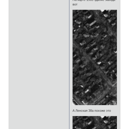
вот
А Ленская 38а похоже это