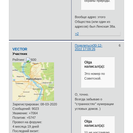
охраны природы.
Вообще адрес этого
Общества (или один из
адресов) был Ленская 38а.
+2
Поделиться
30-12-
6
VECTOR
2022 17:09:26
Участник
Рейтинг:
Olga
написал(а):
Это номер по
Советской.
О, точно.
Всегда забываю о
"странностях" нумерации
Зарегистрирован
: 08-03-2020
Сообщений:
9023
угловых домов. )
Уважение:
+7064
Позитив:
+5747
Olga
Провел на форуме:
написал(а):
4 месяца 19 дней
Последний визит:
))) не настаиваю,