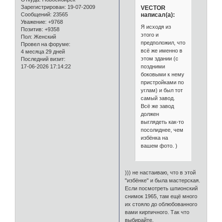
Зарегистрирован
: 19-07-2009
VECTOR
написал(а):
Сообщений:
23565
Уважение:
+9768
Я исходя из
Позитив:
+9358
этого и
Пол:
Женский
предположил, что
Провел на форуме:
всё же именно в
4 месяца 29 дней
этом здании (с
Последний визит:
поздними
17-06-2026 17:14:22
боковыми к нему
пристройками по
углам) и был тот
самый завод.
Всё же завод
должен
выглядеть как-то
посолиднее, чем
избёнка на
вашем фото. )
))) не настаиваю, что в этой
"избёнке" и была мастерская.
Если посмотреть шпионский
снимок 1965, там ещё много
их стояло до облюбованного
вами кирпичного. Так что
выбирайте.