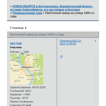
»
НОВОСИБИРСК в фотозагадках. Краеведческий форум -
история Новосибирска, его настоящее и будущее
»
Промышленная зона
»
Протезный завод на улице 1905-го
года
Страница:
1
Протезный завод на улице 1905-го года
Поделиться
20-12-
1
VECTOR
2022 21:59:19
Участник
...
Рейтинг:
+1
Зарегистрирован
: 08-03-2020
Сообщений:
9023
Уважение:
+7064
Позитив:
+5747
Провел на форуме:
4 месяца 19 дней