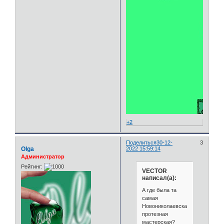
+2
Поделиться
30-12-
3
Olga
2022 15:59:14
Администратор
Рейтинг:
VECTOR
написал(а):
А где была та
самая
Новониколаевская
протезная
мастерская?