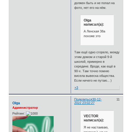
должен быть и не попал на
фото, нет его на нём.
Olga
написал(а):
А Ленская 38а
похоже это
Там ещё одно сгорело, между
этим домом и старой 9-й
школой, примерно в
середине. Вроде, как ещё в
90-х. Там точно помню
висела вывеска общества.
Если ничего не путаю... )
+3
Поделиться
30-12-
11
Olga
2022 23:02:27
Администратор
Рейтинг:
VECTOR
написал(а):
Я не настаиваю,
конечно ), но на