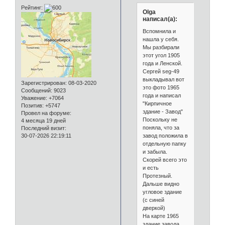
Рейтинг:
Olga
написал(а):
Вспомнила и
нашла у себя.
Мы разбирали
этот угол 1905
года и Ленской.
Сергей seg-49
выкладывал вот
Зарегистрирован
: 08-03-2020
это фото 1965
Сообщений:
9023
года и написал
Уважение:
+7064
"Кирпичное
Позитив:
+5747
здание - Завод"
Провел на форуме:
Поскольку не
4 месяца 19 дней
поняла, что за
Последний визит:
завод положила в
30-07-2026 22:19:11
отдельную папку
и забыла.
Скорей всего это
и есть
Протезный.
Дальше видно
угловое здание
(с синей
дверкой)
На карте 1965
здание завода