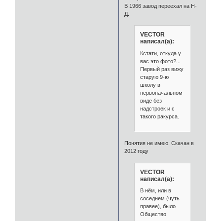
В 1966 завод переехал на Н-
Д.
VECTOR
написал(а):
Кстати, откуда у
вас это фото?...
Первый раз вижу
старую 9-ю
школу в
первоначальном
виде без
надстроек и с
такого ракурса.
Понятия не имею. Скачан в
2012 году
VECTOR
написал(а):
В нём, или в
соседнем (чуть
правее), было
Общество