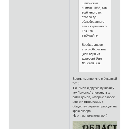
шпионский
снимок 1965, там
ещё много их
стояло до
облюбованного
вами кирпичного.
Так что
выбирайте.
....
Вообще адрес
этого Общества
(или один из
адресов) был
Ленская 38а.
Вооот, именно, что с буковкой
"а". )
Т.е. были и другие буковки у
тех "многих" упомянутых
вами домов, которые скорее
всего и относились к
обществу охраны природы на
краю сквера.
Ну я так предполагаю. )