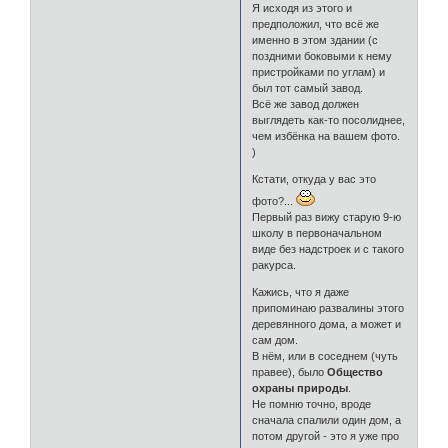
Я исходя из этого и
предположил, что всё же
именно в этом здании (с
поздними боковыми к нему
пристройками по углам) и
был тот самый завод.
Всё же завод должен
выглядеть как-то посолиднее,
чем избёнка на вашем фото.
)
Кстати, откуда у вас это
фото?...
Первый раз вижу старую 9-ю
школу в первоначальном
виде без надстроек и с такого
ракурса.
Кажись, что я даже
припоминаю развалины этого
деревянного дома, а может и
сам дом.
В нём, или в соседнем (чуть
правее), было
Общество
охраны природы
.
Не помню точно, вроде
сначала спалили один дом, а
потом другой - это я уже про