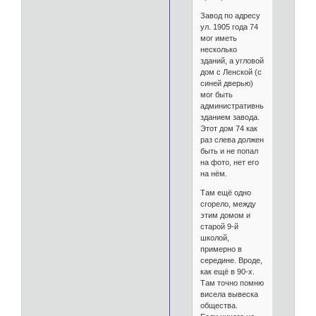
Завод по адресу
ул. 1905 года 74
мог иметь
несколько
зданий, а угловой
дом с Ленской (с
синей дверью)
мог быть
административным
зданием завода.
Этот дом 74 как
раз слева должен
быть и не попал
на фото, нет его
на нём.
Там ещё одно
сгорело, между
этим домом и
старой 9-й
школой,
примерно в
середине. Вроде,
как ещё в 90-х.
Там точно помню
висела вывеска
общества.