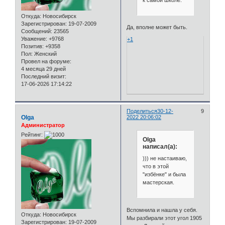
к самой школе.
Откуда:
Новосибирск
Зарегистрирован
: 19-07-2009
Да, вполне может быть.
Сообщений:
23565
Уважение:
+9768
+1
Позитив:
+9358
Пол:
Женский
Провел на форуме:
4 месяца 29 дней
Последний визит:
17-06-2026 17:14:22
Поделиться
30-12-
9
Olga
2022 20:06:02
Администратор
Рейтинг:
Olga
написал(а):
))) не настаиваю,
что в этой
"избёнке" и была
мастерская.
Вспомнила и нашла у себя.
Откуда:
Новосибирск
Мы разбирали этот угол 1905
Зарегистрирован
: 19-07-2009