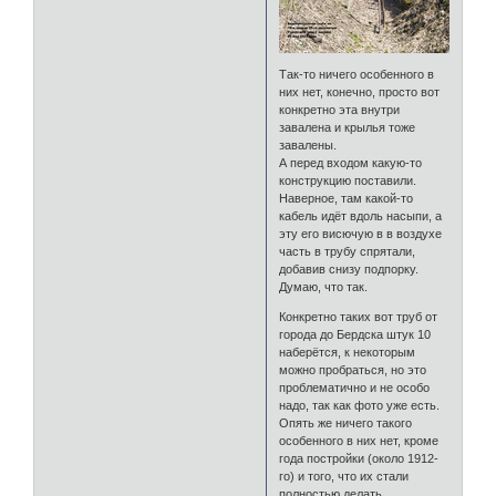
Так-то ничего особенного в
них нет, конечно, просто вот
конкретно эта внутри
завалена и крылья тоже
завалены.
А перед входом какую-то
конструкцию поставили.
Наверное, там какой-то
кабель идёт вдоль насыпи, а
эту его висючую в в воздухе
часть в трубу спрятали,
добавив снизу подпорку.
Думаю, что так.
Конкретно таких вот труб от
города до Бердска штук 10
наберётся, к некоторым
можно пробраться, но это
проблематично и не особо
надо, так как фото уже есть.
Опять же ничего такого
особенного в них нет, кроме
года постройки (около 1912-
го) и того, что их стали
полностью делать