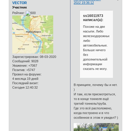
VECTOR
2022 19:36:12
Участник
Рейтинг:
ss16011973
написал(а):
Похоже на две
насыпи. Либо
железнодорожные,
либо
автомобильные.
Больше ничего
без
Зарегистрирован
: 08-03-2020
дополнительной
Сообщений:
9028
информации
Уважение:
+7067
сказать не могу.
Позитив:
+5747
Провел на форуме:
4 месяца 19 дней
Последний визит:
В принципе, почему бы и нет.
Сегодня 12:40:32
)
И там, если присмотреться,
то в конце тоннеля ещё
третий тоннель/труба.
Где это всё расположено,
когда построено и в что
особенное в этом я увидел? )