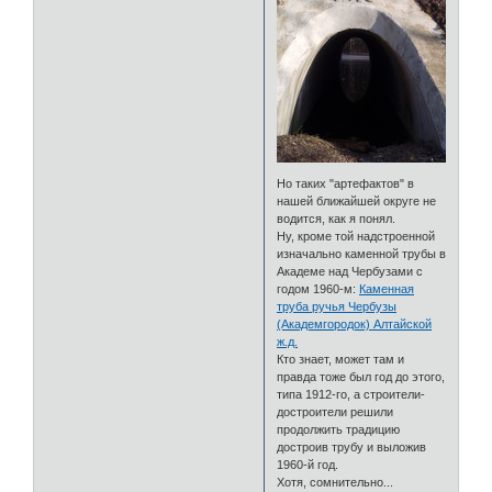
Но таких "артефактов" в
нашей ближайшей округе не
водится, как я понял.
Ну, кроме той надстроенной
изначально каменной трубы в
Академе над Чербузами с
годом 1960-м:
Каменная
труба ручья Чербузы
(Академгородок) Алтайской
ж.д.
Кто знает, может там и
правда тоже был год до этого,
типа 1912-го, а строители-
достроители решили
продолжить традицию
достроив трубу и выложив
1960-й год.
Хотя, сомнительно...