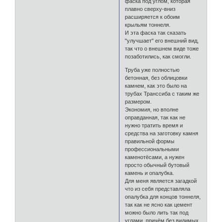
фаска под углом, которая
плавно сверху-вниз
расширяется к обоим
крыльям тоннеля.
И эта фаска так сказать
"улучшает" его внешний вид,
так что о внешнем виде тоже
позаботились, как смогли.
Труба уже полностью
бетонная, без облицовки
камнем, как это было на
трубах Транссиба с таким же
размером.
Экономия, но вполне
оправданная, так как не
нужно тратить время и
средства на заготовку камня
правильной формы
профессиональными
каменотёсами, а нужен
просто обычный бутовый
камень и опалубка.
Для меня является загадкой
что из себя представляла
опалубка для концов тоннеля,
так как не ясно как цемент
можно было лить так под
углами, причём без видимых