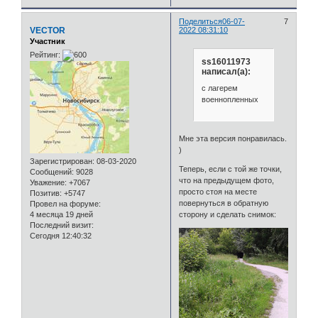
Поделиться
06-07-
7
VECTOR
2022 08:31:10
Участник
Рейтинг:
ss16011973
написал(а):
с лагерем
военнопленных
Мне эта версия понравилась.
)
Зарегистрирован
: 08-03-2020
Теперь, если с той же точки,
Сообщений:
9028
что на предыдущем фото,
Уважение:
+7067
просто стоя на месте
Позитив:
+5747
повернуться в обратную
Провел на форуме:
сторону и сделать снимок:
4 месяца 19 дней
Последний визит:
Сегодня 12:40:32