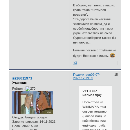
В общем, нет таких в наших
краях таких "штампов
времени".
Эта дорога была частная,
экономили на всём, да и
особой надобности в таких
украшательствах не было.
Суровые сибиряки такого бы
не поняли...
Больше постов с трубами не
будет. Все закончились.
+3
Поделиться
09-07-
15
ss16011973
2022 12:19:59
Участник
Рейтинг:
VECTOR
написал(а):
Посмотрел на
WIKIMAPIA, там
совсем недавно
(начало мая) на
Откуда:
Академгородок
ней обозначили
Зарегистрирован
: 14-11-2021
ещё одну трубу,
Сообщений:
5378
недалеко от ж.д.-