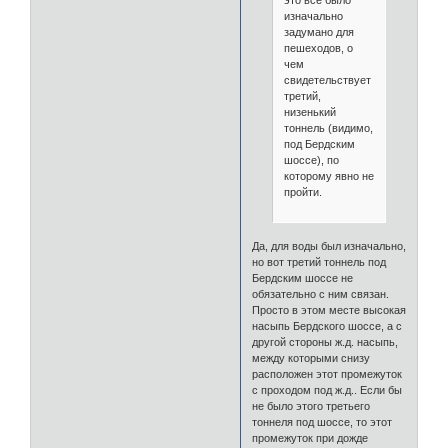
изначально
задумано для
пешеходов, о
чем
свидетельствует
третий,
низенький
тоннель (видимо,
под Бердским
шоссе), по
которому явно не
пройти.
Да, для воды был изначально,
но вот третий тоннель под
Бердским шоссе не
обязательно с ним связан.
Просто в этом месте высокая
насыпь Бердского шоссе, а с
другой стороны ж.д. насыпь,
между которыми снизу
расположен этот промежуток
с проходом под ж.д.. Если бы
не было этого третьего
тоннеля под шоссе, то этот
промежуток при дожде