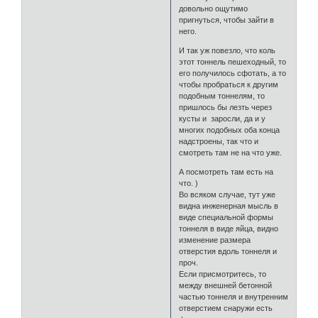
довольно ощутимо
пригнуться, чтобы зайти в
него.
И так уж повезло, что коль
этот тоннель пешеходный, то
его получилось сфотать, а то
чтобы пробраться к другим
подобным тоннелям, то
пришлось бы лезть через
кусты и заросли, да и у
многих подобных оба конца
надстроены, так что и
смотреть там не на что уже.
А посмотреть там есть на
что. )
Во всяком случае, тут уже
видна инженерная мысль в
виде специальной формы
тоннеля в виде яйца, видно
изменение размера
отверстия вдоль тоннеля и
проч.
Если присмотритесь, то
между внешней бетонной
частью тоннеля и внутренним
отверстием снаружи есть