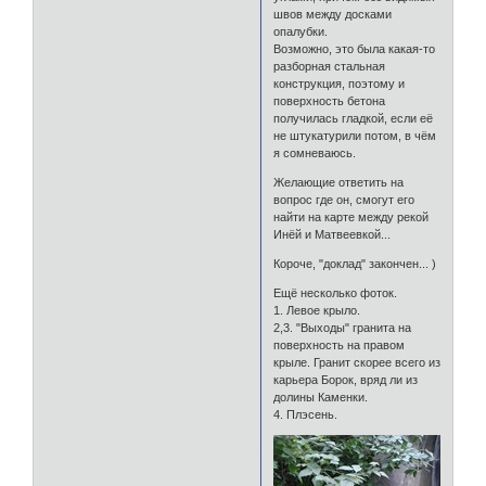
швов между досками
опалубки.
Возможно, это была какая-то
разборная стальная
конструкция, поэтому и
поверхность бетона
получилась гладкой, если её
не штукатурили потом, в чём
я сомневаюсь.
Желающие ответить на
вопрос где он, смогут его
найти на карте между рекой
Инёй и Матвеевкой...
Короче, "доклад" закончен... )
Ещё несколько фоток.
1. Левое крыло.
2,3. "Выходы" гранита на
поверхность на правом
крыле. Гранит скорее всего из
карьера Борок, вряд ли из
долины Каменки.
4. Плэсень.