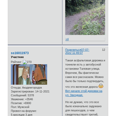
+4
Поделиться
07-07-
12
ss16011973
2022 11:49:07
Участник
Такая асфальтовая дорожка и
Рейтинг:
тоннели есть у автобусной
остановки Таловая улица.
Впрочем, Вы фактически
сами все рассказали. Можно
было бы только подтвердить,
что это железная дорога
Откуда:
Академгородок
Вот начало этой дорожки на
Зарегистрирован
: 14-11-2021
ул. Звездная.
Сообщений:
5378
Уважение:
+3546
Но не думаю, что это все
Позитив:
+6900
было изначально задумано
Пол:
Мужской
для пешеходов, о чем
Провел на форуме:
свидетельствует третий,
5 месяцев 3 дня