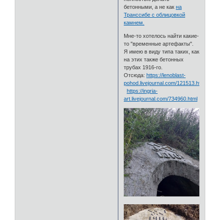
бетонными, а не как
на
Транссибе с облицовкой
камнем.
Мне-то хотелось найти какие-
то "временные артефакты".
Я имею в виду типа таких, как
на этих также бетонных
трубах 1916-го.
Отсюда:
https://lenoblast-
pohod.livejournal.com/121513.html
https://ingria-
art.livejournal.com/734960.html