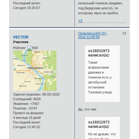
Последний визит:
низенький тоннель (видимо,
Сегодня 15:26:57
под Бердским шоссе), по
которому явно не пройти.
+3
Поделиться
07-07-
13
VECTOR
2022 12:08:59
Участник
Рейтинг:
ss16011973
написал(а):
Такая
асфальтовая
дорожка и
тоннели есть у
автобусной
остановки
Таловая улица.
Зарегистрирован
: 08-03-2020
Сообщений:
9028
Уважение:
+7067
Позитив:
+5747
Да, это там.
Провел на форуме:
4 месяца 19 дней
ss16011973
Последний визит:
написал(а):
Сегодня 12:40:32
Но не думаю, что
это все было