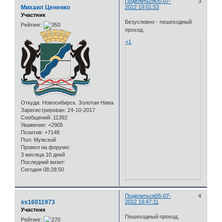
Поделиться
05-07-
3
Михаил Цененко
2022 19:01:53
Участник
Безусловно - пешеходный
Рейтинг:
проход.
+1
Откуда:
Новосибирск. Золотая Нива
Зарегистрирован
: 24-10-2017
Сообщений:
11392
Уважение:
+2905
Позитив:
+7148
Пол:
Мужской
Провел на форуме:
3 месяца 10 дней
Последний визит:
Сегодня 08:28:50
Поделиться
05-07-
4
ss16011973
2022 19:47:11
Участник
Пешеходный проход,
Рейтинг: