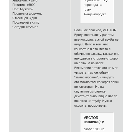
Уважение:
+3546
перехода на
Позитив:
+6900
Пол:
Мужской
пляж
Провел на форуме:
Академгородка.
5 месяцев 3 дня
Последний визит:
Сегодня 15:26:57
Большое спасибо, VECTOR!
Вроде все тысячу раз там
все исходил, а этой трубы не
видел. Дело в том, что
конкретно в это место я
обычно не захожу, так как оно
находится в стороне от дорог
на пляж. И на карте
Викимапии я тоже его не мог
увидеть, так как объект
"замаскирован", и увидеть
его можно только через поиск
по категории. Но на
спутниковом снимке,
действительно, видно что то
похожее на трубу. Нужно
сходить, посмотреть.
VECTOR
написал(а):
около 1912-го