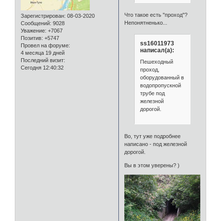
Что такое есть "проход"?
Зарегистрирован
: 08-03-2020
Непонятненько...
Сообщений:
9028
Уважение:
+7067
Позитив:
+5747
ss16011973
Провел на форуме:
написал(а):
4 месяца 19 дней
Последний визит:
Пешеходный
Сегодня 12:40:32
проход,
оборудованный в
водопропускной
трубе под
железной
дорогой.
Во, тут уже подробнее
написано - под железной
дорогой.
Вы в этом уверены? )