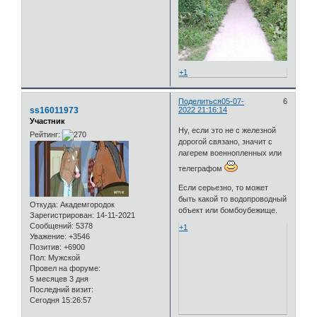
+1
Поделиться
05-07-
6
ss16011973
2022 21:16:14
Участник
Ну, если это не с железной
Рейтинг:
дорогой связано, значит с
лагерем военнопленных или
телеграфом
Если серьезно, то может
быть какой то водопроводный
Откуда:
Академгородок
объект или бомбоубежище.
Зарегистрирован
: 14-11-2021
Сообщений:
5378
+1
Уважение:
+3546
Позитив:
+6900
Пол:
Мужской
Провел на форуме:
5 месяцев 3 дня
Последний визит:
Сегодня 15:26:57