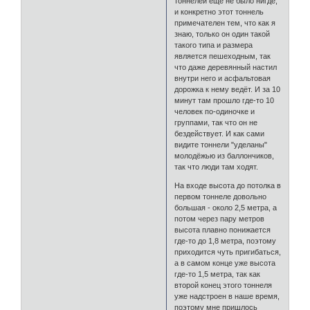
тоннелей ещё не было нигде,
и конкретно этот тоннель
примечателен тем, что как я
знаю, только он один такой
такого типа и размера
является пешеходным, так
что даже деревянный настил
внутри него и асфальтовая
дорожка к нему ведёт. И за 10
минут там прошло где-то 10
человек по-одиночке и
группами, так что он не
бездействует. И как сами
видите тоннели "уделаны"
молодёжью из баллончиков,
так что люди там ходят.
На входе высота до потолка в
первом тоннеле довольно
большая - около 2,5 метра, а
потом через пару метров
высота плавно понижается
где-то до 1,8 метра, поэтому
приходится чуть пригибаться,
а в самом конце уже высота
где-то 1,5 метра, так как
второй конец этого тоннеля
уже надстроен в наше время,
поэтому мне пришлось