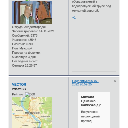
оборудованный в
водопропускной трубе под
железной дорогой.
+1
Откуда:
Академгородок
Зарегистрирован
: 14-11-2021
Сообщений:
5378
Уважение:
+3546
Позитив:
+6900
Пол:
Мужской
Провел на форуме:
5 месяцев 3 дня
Последний визит:
Сегодня 15:26:57
Поделиться
05-07-
5
VECTOR
2022 20:59:25
Участник
Рейтинг:
Михаил
Цененко
написал(а):
Безусловно -
пешеходный
проход.