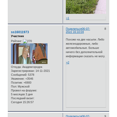
+1
Поделиться
06-07-
8
ss16011973
2022 16:10:04
Участник
Похоже на две насыпи. Либо
Рейтинг:
железнодорожные, либо
автомобильные. Больше
ничего без дополнительной
информации сказать не могу.
+2
Откуда:
Академгородок
Зарегистрирован
: 14-11-2021
Сообщений:
5378
Уважение:
+3546
Позитив:
+6900
Пол:
Мужской
Провел на форуме:
5 месяцев 3 дня
Последний визит:
Сегодня 15:26:57
Поделиться
06-07-
9