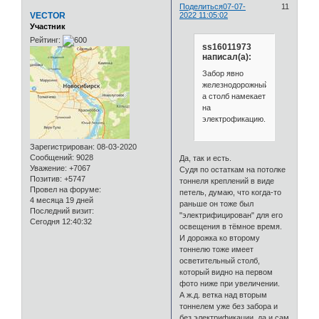
Поделиться
07-07-
11
VECTOR
2022 11:05:02
Участник
Рейтинг:
ss16011973
написал(а):
Забор явно
железнодорожный,
а столб намекает
на
электрофикацию.
Зарегистрирован
: 08-03-2020
Сообщений:
9028
Да, так и есть.
Уважение:
+7067
Судя по остаткам на потолке
Позитив:
+5747
тоннеля креплений в виде
Провел на форуме:
петель, думаю, что когда-то
4 месяца 19 дней
раньше он тоже был
Последний визит:
"электрифицирован" для его
Сегодня 12:40:32
освещения в тёмное время.
И дорожка ко второму
тоннелю тоже имеет
осветительный столб,
который видно на первом
фото ниже при увеличении.
А ж.д. ветка над вторым
тоннелем уже без забора и
без электрификации, да и сам