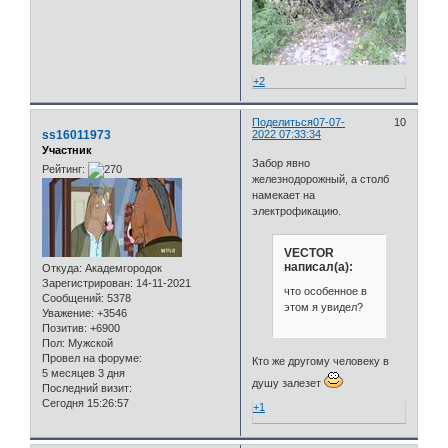
+2
Поделиться
07-07-
10
ss16011973
2022 07:33:34
Участник
Забор явно
Рейтинг:
железнодорожный, а столб
намекает на
электрофикацию.
VECTOR
написал(а):
Откуда:
Академгородок
Зарегистрирован
: 14-11-2021
что особенное в
Сообщений:
5378
этом я увидел?
Уважение:
+3546
Позитив:
+6900
Пол:
Мужской
Провел на форуме:
Кто же другому человеку в
5 месяцев 3 дня
душу залезет
Последний визит:
Сегодня 15:26:57
+1