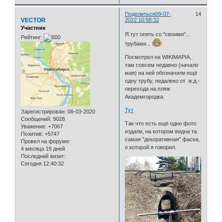
Поделиться
09-07-
14
VECTOR
2022 10:58:32
Участник
Я тут опять со "своими"...
Рейтинг:
трубами...
Посмотрел на WIKIMAPIA,
там совсем недавно (начало
мая) на ней обозначили ещё
одну трубу, недалеко от ж.д.-
перехода на пляж
Академгородка.
Тут
Зарегистрирован
: 08-03-2020
Сообщений:
9028
Так что есть ещё одно фото
Уважение:
+7067
издали, на котором видна та
Позитив:
+5747
самая "декоративная" фаска,
Провел на форуме:
о которой я говорил.
4 месяца 19 дней
Последний визит:
Сегодня 12:40:32