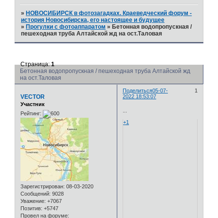
»
НОВОСИБИРСК в фотозагадках. Краеведческий форум -
история Новосибирска, его настоящее и будущее
»
Прогулки с фотоаппаратом
»
Бетонная водопропускная /
пешеходная труба Алтайской жд на ост.Таловая
Страница:
1
Бетонная водопропускная / пешеходная труба Алтайской жд
на ост.Таловая
Поделиться
05-07-
1
VECTOR
2022 18:53:07
Участник
...
Рейтинг:
+1
Зарегистрирован
: 08-03-2020
Сообщений:
9028
Уважение:
+7067
Позитив:
+5747
Провел на форуме: