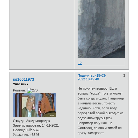
+2
Поделиться
15-03-
3
ss16011973
2022 10:49:48
Участник
Не понятен вопрос. Если
Рейтинг:
вопрос "когда", то это может
быть когда угодно. Например
в начале весны, то есть
недавно. Хотя, если вода
перед этой аркой выходит из
подземной трубы (как
Откуда:
Академгородок
например на у нас на
Зарегистрирован
: 14-11-2021
Сеятеле), то она и зимой не
Сообщений:
5378
сразу замерзает.
Уважение:
+3546