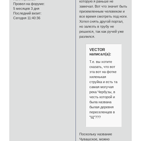
которую я раньше не
Провел на форуме:
замечал. Вот что значит быть
5 месяцев 3 дня
приземленным человеком и
Последний визит:
все время смотреть под ноги.
Сегодня 11:40:36
Хотел снять другой портал,
но залезть в трубу не
решился, так как ручей уже
разлился.
VECTOR
написал(а):
Т.е. вы хотите
сказать, что вот
эта вот на фотке
хиленькая
струйка и есть та
самая могучая
река Чербузы, в
честь которой и
была названа
былая деревня
переселенцев в
"Щ"???
Поскольку название
Чувашское, можно