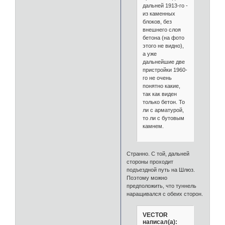
дальней 1913-го -
из каменных
блоков, без
внешнего слоя
бетона (на фото
этого не видно),
а уже
дальнейшие две
пристройки 1960-
го не очень
понятно какие,
так как виден
только бетон. То
ли с арматурой,
то ли с бутовым
камнем.
Странно. С той, дальней
стороны проходит
подъездной путь на Шлюз.
Поэтому можно
предположить, что туннель
наращивался с обеих сторон.
VECTOR
написал(а):