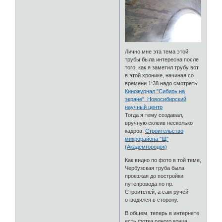
Лично мне эта тема этой
трубы была интересна после
того, как я заметил трубу вот
в этой хронике, начиная со
времени 1:38 надо смотреть:
Киножурнал "Сибирь на
экране". Новосибирский
научный центр
Тогда я тему создавал,
вручную склеив несколько
кадров:
Строительство
микрорайона "Щ"
(Академгородок)
Как видно по фото в той теме,
Чербузская труба была
проезжая до постройки
путепровода по пр.
Строителей, а сам ручей
отводился в сторону.
В общем, теперь в интернете
есть фотка одного конца