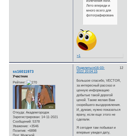
излечения ноги.
Лето впереди и
много всего для
фотографирования.
+1
Поделиться
16-03-
12
ss16011973
2022 20:04:15
Участник
Большое спасибо, VECTOR,
Рейтинг:
за интересный рассказ и
ценную информацию
добытые такой дорогой
ценой. Также желаю Вам
скорейшего выздоровления.
И, думаю, нужно показаться
Откуда:
Академгородок
врачу, если еще этого не
Зарегистрирован
: 14-11-2021
сделали.
Сообщений:
5378
Уважение:
+3546
Я сегодня там побывал и
Позитив:
+6898
впервые увидел дату,
Пол:
Мужской