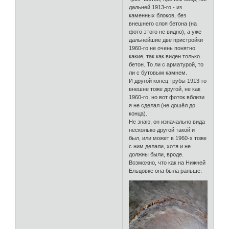
дальней 1913-го - из
каменных блоков, без
внешнего слоя бетона (на
фото этого не видно), а уже
дальнейшие две пристройки
1960-го не очень понятно
какие, так как виден только
бетон. То ли с арматурой, то
ли с бутовым камнем.
И другой конец трубы 1913-го
внешне тоже другой, не как
1960-го, но вот фоток вблизи
я не сделал (не дошёл до
конца).
Не знаю, он изначально вида
несколько другой такой и
был, или может в 1960-х тоже
с ним делали, хотя и не
должны были, вроде.
Возможно, что как на Нижней
Ельцовке она была раньше.