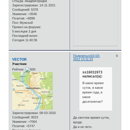
Откуда:
Академгородок
Зарегистрирован
: 14-11-2021
Сообщений:
5378
Уважение:
+3546
Позитив:
+6898
Пол:
Мужской
Провел на форуме:
5 месяцев 3 дня
Последний визит:
Сегодня 11:40:36
Поделиться
15-03-
6
VECTOR
2022 13:11:23
Участник
Рейтинг:
ss16011973
написал(а):
В какое время
суток, в какое
время года, в
какое
десятилетие?
Зарегистрирован
: 08-03-2020
Сообщений:
9023
Да светлое время суток,
Уважение:
+7064
вроде.
Позитив:
+5747
Да и не лето.