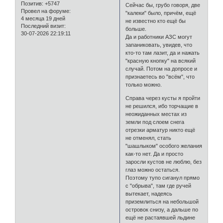
Позитив:
+5747
Сейчас бы, грубо говоря, две
Провел на форуме:
"калеки" было, причём, ещё
4 месяца 19 дней
не известно кто ещё бы
Последний визит:
больше.
30-07-2026 22:19:11
Да и работники АЗС могут
запаниковать, увидев, что
кто-то там лазит, да и нажать
"красную кнопку" на всякий
случай. Потом на допросе и
признаетесь во "всём", что
только можно.
Справа через кусты я пройти
не решился, ибо торчащие в
неожиданных местах из
земли под слоем снега
отрезки арматур никто ещё
не отменял, стать
"шашлыком" особого желания
как-то нет. Да и просто
заросли кустов не люблю, без
глаз можно остаться.
Поэтому тупо сиганул прямо
с "обрыва", там где ручей
вытекает, надеясь
приземлиться на небольшой
островок снизу, а дальше по
ещё не растаявшей льдине