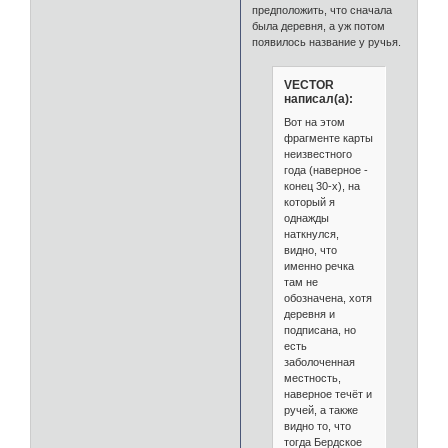
предположить, что сначала
была деревня, а уж потом
появилось название у ручья.
VECTOR
написал(а):
Вот на этом
фрагменте карты
неизвестного
года (наверное -
конец 30-х), на
который я
однажды
наткнулся,
видно, что
именно речка
там не
обозначена, хотя
деревня и
подписана, но
есть
заболоченная
местность,
наверное течёт и
ручей, а также
видно то, что
тогда Бердское