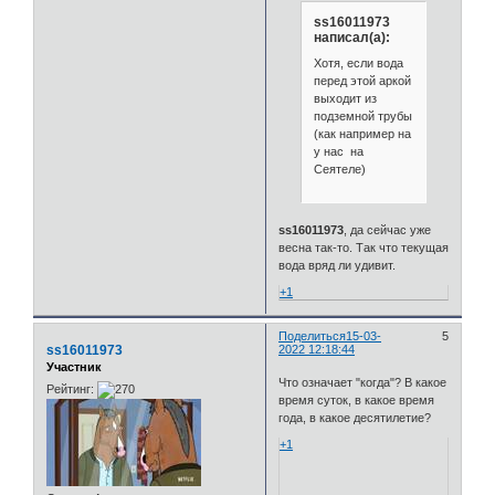
ss16011973
написал(а):
Хотя, если вода
перед этой аркой
выходит из
подземной трубы
(как например на
у нас на
Сеятеле)
ss16011973
, да сейчас уже
весна так-то. Так что текущая
вода вряд ли удивит.
+1
Поделиться
15-03-
5
ss16011973
2022 12:18:44
Участник
Что означает "когда"? В какое
Рейтинг:
время суток, в какое время
года, в какое десятилетие?
+1