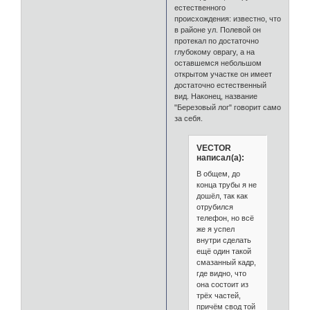
естественного
происхождения: известно, что
в районе ул. Полевой он
протекал по достаточно
глубокому оврагу, а на
оставшемся небольшом
открытом участке он имеет
достаточно естественный
вид. Наконец, название
"Березовый лог" говорит само
за себя.
VECTOR
написал(а):
В общем, до
конца трубы я не
дошёл, так как
отрубился
телефон, но всё
же я успел
внутри сделать
ещё один такой
смазанный кадр,
где видно, что
она состоит из
трёх частей,
причём свод той