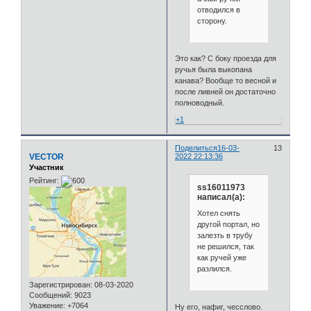
отводился в
сторону.
Это как? С боку проезда для
ручья была выкопана
канава? Вообще то весной и
после ливней он достаточно
полноводный.
+1
Поделиться
16-03-
13
VECTOR
2022 22:13:36
Участник
Рейтинг:
ss16011973
написал(а):
Хотел снять
другой портал, но
залезть в трубу
не решился, так
как ручей уже
разлился.
Зарегистрирован
: 08-03-2020
Сообщений:
9023
Уважение:
+7064
Ну его, нафиг, чесслово.