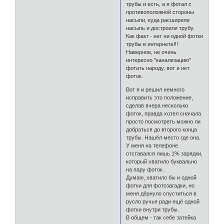
трубы и есть, а я фотал с
противоположной стороны
насыпи, куда расширили
насыпь и достроили трубу.
Как факт - нет ни одной фотки
трубы в интернете!!!
Наверное, не очень
интересно "канализацию"
фотать народу, вот и нет
фоток.
Вот я и решил немного
исправить это положение,
сделав вчера несколько
фоток, правда хотел сначала
просто посмотреть можно ли
добраться до второго конца
трубы. Нашёл место где она.
У меня на телефоне
отставался лишь 1% зарядки,
который хватило буквально
на пару фоток.
Думаю, хватило бы и одной
фотки для фотозагадки, но
меня дёрнуло спуститься в
русло ручья ради ещё одной
фотки внутри трубы.
В общем - так себе затейка