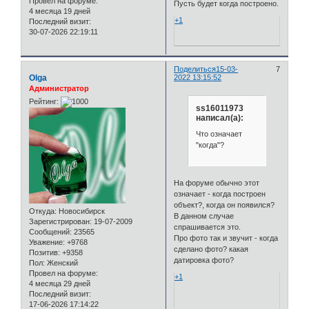
Провел на форуме:
Пусть будет когда построено.
4 месяца 19 дней
+1
Последний визит:
30-07-2026 22:19:11
Поделиться
15-03-
7
Olga
2022 13:15:52
Администратор
Рейтинг:
ss16011973
написал(а):
Что означает
"когда"?
На форуме обычно этот
означает - когда построен
объект?, когда он появился?
Откуда:
Новосибирск
В данном случае
Зарегистрирован
: 19-07-2009
спрашивается это.
Сообщений:
23565
Про фото так и звучит - когда
Уважение:
+9768
сделано фото? какая
Позитив:
+9358
датировка фото?
Пол:
Женский
Провел на форуме:
+1
4 месяца 29 дней
Последний визит:
17-06-2026 17:14:22