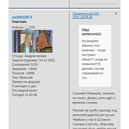
Поделиться
15-03-
8
ss16011973
2022 14:04:32
Участник
Рейтинг:
Olga
написал(а):
На форуме
обычно этот
означает - когда
построен
Откуда:
Академгородок
объект?, когда он
Зарегистрирован
: 14-11-2021
появился? В
Сообщений:
5378
данном случае
Уважение:
+3546
спрашивается
Позитив:
+6898
Пол:
Мужской
это.
Провел на форуме:
5 месяцев 3 дня
Последний визит:
Спасибо! Извините, сначала
Сегодня 11:40:36
не понял. Думал, речь идёт о
времени съёмки.
Похоже на трубу (проход) под
железной дорогой для ручья
Чербузы у нас в Щ (около
станции Сеятель). Впрочем,
это может быть любая другая