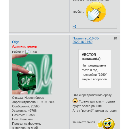
трубы...
+6
Поделиться
16-03-
10
Olga
2022 16:24:59
Администратор
Рейтинг:
VECTOR
написал(а):
На предыдущем
фото я год
постройки "1960"
закрыл вопросом
Это и предположила сразу
Откуда:
Новосибирск
Только думала, что дата
Зарегистрирован
: 19-07-2009
будет более ранняя.
Сообщений:
23565
А тут "воначё", целая история
Уважение:
+9768
Позитив:
+9358
Пол:
Женский
занимательная
Провел на форуме:
4 месяца 29 дней