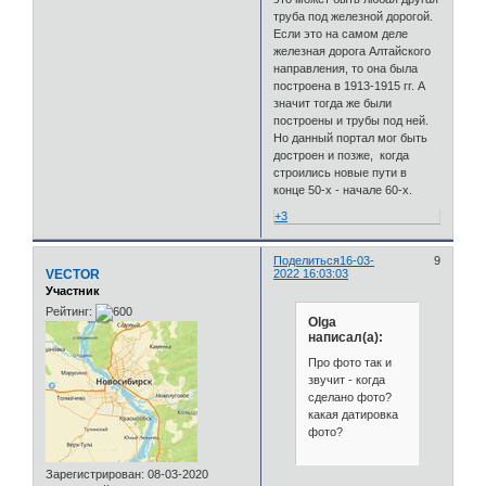
труба под железной дорогой.
Если это на самом деле
железная дорога Алтайского
направления, то она была
построена в 1913-1915 гг. А
значит тогда же были
построены и трубы под ней.
Но данный портал мог быть
достроен и позже, когда
строились новые пути в
конце 50-х - начале 60-х.
+3
Поделиться
16-03-
9
VECTOR
2022 16:03:03
Участник
Рейтинг:
Olga
написал(а):
Про фото так и
звучит - когда
сделано фото?
какая датировка
фото?
Зарегистрирован
: 08-03-2020