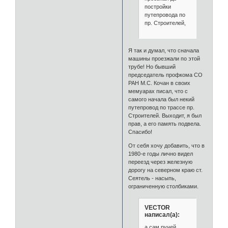
постройки
путепровода по
пр. Строителей,
Я так и думал, что сначала
машины проезжали по этой
трубе! Но бывший
председатель профкома СО
РАН М.С. Кочан в своих
мемуарах писал, что с
самого начала был некий
путепровод по трассе пр.
Строителей. Выходит, я был
прав, а его память подвела.
Спасибо!
От себя хочу добавить, что в
1980-е годы лично видел
переезд через железную
дорогу на северном краю ст.
Сеятель - насыпь,
ограниченную столбиками.
VECTOR
написал(а):
а сам ручей