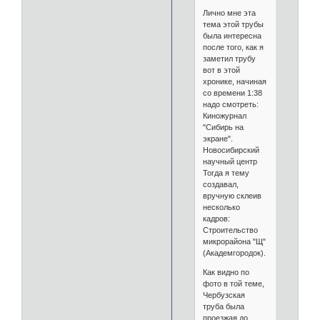
Лично мне эта
тема этой трубы
была интересна
после того, как я
заметил трубу
вот в этой
хронике, начиная
со времени 1:38
надо смотреть:
Киножурнал
"Сибирь на
экране".
Новосибирский
научный центр
Тогда я тему
создавал,
вручную склеив
несколько
кадров:
Строительство
микрорайона "Щ"
(Академгородок).
Как видно по
фото в той теме,
Чербузская
труба была
проезжая до