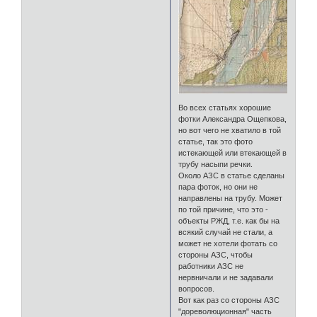
Во всех статьях хорошие
фотки Александра Ощепкова,
но вот чего не хватило в той
статье, так это фото
истекающей или втекающей в
трубу насыпи речки.
Около АЗС в статье сделаны
пара фоток, но они не
направлены на трубу. Может
по той причине, что это -
объекты РЖД, т.е. как бы на
всякий случай не стали, а
может не хотели фотать со
стороны АЗС, чтобы
работники АЗС не
нервничали и не задавали
вопросов.
Вот как раз со стороны АЗС
"дореволюционная" часть