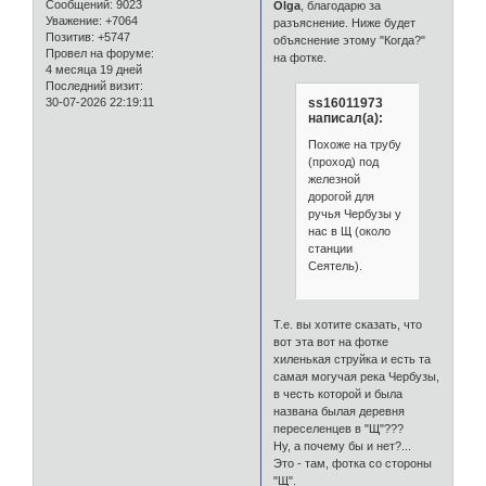
Сообщений:
9023
Olga
, благодарю за
Уважение:
+7064
разъяснение. Ниже будет
Позитив:
+5747
объяснение этому "Когда?"
Провел на форуме:
на фотке.
4 месяца 19 дней
Последний визит:
ss16011973
30-07-2026 22:19:11
написал(а):
Похоже на трубу
(проход) под
железной
дорогой для
ручья Чербузы у
нас в Щ (около
станции
Сеятель).
Т.е. вы хотите сказать, что
вот эта вот на фотке
хиленькая струйка и есть та
самая могучая река Чербузы,
в честь которой и была
названа былая деревня
переселенцев в "Щ"???
Ну, а почему бы и нет?...
Это - там, фотка со стороны
"Щ".