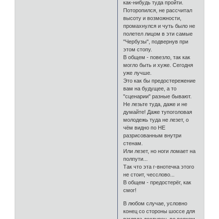
как-нибудь туда пройти.
Поторопился, не рассчитал
высоту и возможности,
промахнулся и чуть было не
полетел лицом в эти самые
"Чербузы", подвернув при
этом стопу.
В общем - повезло, так как
могло быть и хуже. Сегодня
уже лучше.
Это как бы предостережение
вам на будущее, а то
"сценарии" разные бывают.
Не лезьте туда, даже и не
думайте! Даже тупоголовая
молодежь туда не лезет, о
чём видно по НЕ
разрисованным внутри
стенам.
Или лезет, но ноги ломает на
полпути...
Так что эта г-внотечка этого
не стоит, чесслово...
В общем - предостерёг, как
смог!
В любом случае, условно
конец со стороны шоссе для
взгляда доступен, во всяком