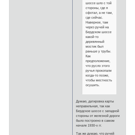
шоссе шло с той
стороны, где я
сфотал, а не там,
где сейчас.
Наверное, там
через ручей на
Бердском шоссе
какой-то
деревянный
мостик был
раньше у трубы.
Как
предположение,
что русло этого
ручья прокопали
когда-то позже,
чтобы местность
осушить.
Думаю, датировка карты
неправильная, так как
Бердское шоссе с западной
стороны от железной дороги
было построено в самом
начале 1930-х гг.
Так же думаю, что ручей