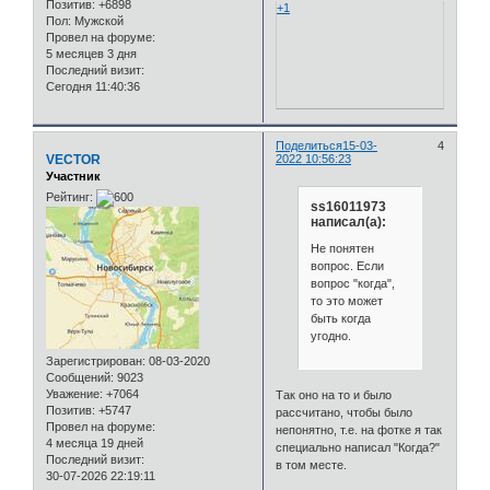
Позитив:
+6898
+1
Пол:
Мужской
Провел на форуме:
5 месяцев 3 дня
Последний визит:
Сегодня 11:40:36
Поделиться
15-03-
4
VECTOR
2022 10:56:23
Участник
Рейтинг:
ss16011973
написал(а):
Не понятен
вопрос. Если
вопрос "когда",
то это может
быть когда
угодно.
Зарегистрирован
: 08-03-2020
Сообщений:
9023
Уважение:
+7064
Так оно на то и было
Позитив:
+5747
рассчитано, чтобы было
Провел на форуме:
непонятно, т.е. на фотке я так
4 месяца 19 дней
специально написал "Когда?"
Последний визит:
в том месте.
30-07-2026 22:19:11