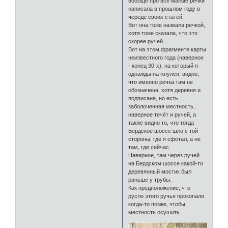
вообще про все малые речки
написала в прошлом году в
череде своих статей.
Вот она тоже назвала речкой,
хотя тоже сказала, что это
скорее ручей.
Вот на этом фрагменте карты
неизвестного года (наверное
- конец 30-х), на который я
однажды наткнулся, видно,
что именно речка там не
обозначена, хотя деревня и
подписана, но есть
заболоченная местность,
наверное течёт и ручей, а
также видно то, что тогда
Бердское шоссе шло с той
стороны, где я сфотал, а не
там, где сейчас.
Наверное, там через ручей
на Бердском шоссе какой-то
деревянный мостик был
раньше у трубы.
Как предположение, что
русло этого ручья прокопали
когда-то позже, чтобы
местность осушить.