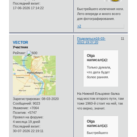
Последний визит:
17-06-2026 17:14:22
Быстрейшего излечения ноги.
Лето впереди и много всего
для фотографирования.
+2
Поделиться
16-03-
11
VECTOR
2022 19:37:20
Участник
Рейтинг:
Olga
написал(а):
Только думала,
что дата будет
более ранняя.
На Нижней Ельцовке балка
над мостом второго пути, там
Зарегистрирован
: 08-03-2020
Сообщений:
9023
тоже 1960-й стоит на ней, так
Уважение:
+7064
что верно, значит.
Позитив:
+5747
Провел на форуме:
Olga
4 месяца 19 дней
написал(а):
Последний визит:
30-07-2026 22:19:11
Быстрейшего