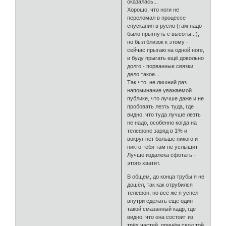
оказалась...
Хорошо, что ноги не
переломал в процессе
спускания в русло (там надо
было прыгнуть с высоты...),
но был близок к этому -
сейчас прыгаю на одной ноге,
и буду прыгать ещё довольно
долго - порванные связки
дело такое...
Так что, не лишний раз
напоминание уважаемой
публике, что лучше даже и не
пробовать лезть туда, где
видно, что туда лучше лезть
не надо, особенно когда на
телефоне заряд в 1% и
вокруг нет больше никого и
никто тебя там не услышит.
Лучше издалека сфотать -
этого хватит.
В общем, до конца трубы я не
дошёл, так как отрубился
телефон, но всё же я успел
внутри сделать ещё один
такой смазанный кадр, где
видно, что она состоит из
трёх частей, причём свод той