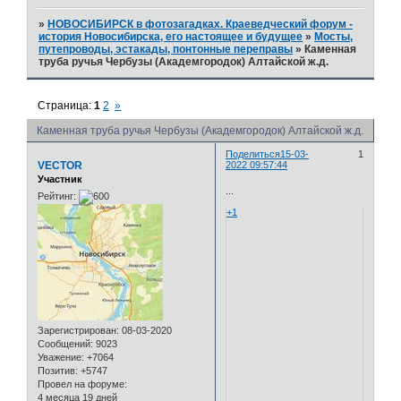
»
НОВОСИБИРСК в фотозагадках. Краеведческий форум -
история Новосибирска, его настоящее и будущее
»
Мосты,
путепроводы, эстакады, понтонные переправы
»
Каменная
труба ручья Чербузы (Академгородок) Алтайской ж.д.
Страница:
1
2
»
Каменная труба ручья Чербузы (Академгородок) Алтайской ж.д.
Поделиться
15-03-
1
VECTOR
2022 09:57:44
Участник
...
Рейтинг:
+1
Зарегистрирован
: 08-03-2020
Сообщений:
9023
Уважение:
+7064
Позитив:
+5747
Провел на форуме:
4 месяца 19 дней