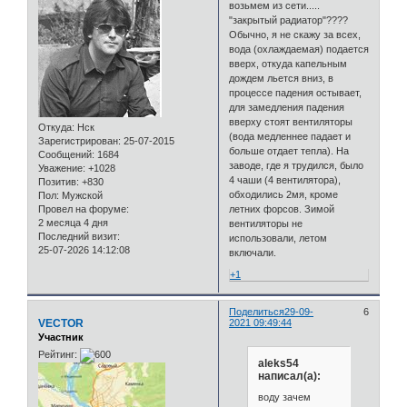
возьмем из сети.....
"закрытый радиатор"????
Обычно, я не скажу за всех,
вода (охлаждаемая) подается
вверх, откуда капельным
дождем льется вниз, в
процессе падения остывает,
для замедления падения
вверху стоят вентиляторы
Откуда:
Нск
(вода медленнее падает и
Зарегистрирован
: 25-07-2015
больше отдает тепла). На
Сообщений:
1684
заводе, где я трудился, было
Уважение:
+1028
4 чаши (4 вентилятора),
Позитив:
+830
обходились 2мя, кроме
Пол:
Мужской
Провел на форуме:
летних форсов. Зимой
2 месяца 4 дня
вентиляторы не
Последний визит:
использовали, летом
25-07-2026 14:12:08
включали.
+1
Поделиться
29-09-
6
VECTOR
2021 09:49:44
Участник
Рейтинг:
aleks54
написал(а):
воду зачем