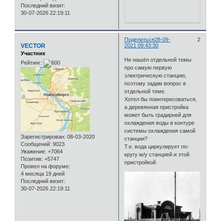
Последний визит:
30-07-2026 22:19:11
Поделиться
28-09-
2
VECTOR
2021 09:43:30
Участник
Не нашёл отдельной темы
Рейтинг:
про самую первую
электрическую станцию,
поэтому задам вопрос в
отдельной теме.
Хотел бы поинтересоваться,
а деревянная пристройка
может быть градирней для
охлаждения воды в контуре
системы охлаждения самой
Зарегистрирован
: 08-03-2020
станции?
Сообщений:
9023
Т.е. вода циркулирует по-
Уважение:
+7064
кругу м/у станцией и этой
Позитив:
+5747
пристройкой.
Провел на форуме:
4 месяца 19 дней
Последний визит:
30-07-2026 22:19:11