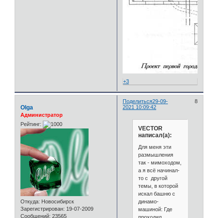
+3
Поделиться
29-09-
8
Olga
2021 10:09:42
Администратор
Рейтинг:
VECTOR
написал(а):
Для меня эти
размышления
так - мимоходом,
а я всё начинал-
то с другой
темы, в которой
искал башню с
динамо-
Откуда:
Новосибирск
Зарегистрирован
: 19-07-2009
машиной: Где
Сообщений:
23565
проходил