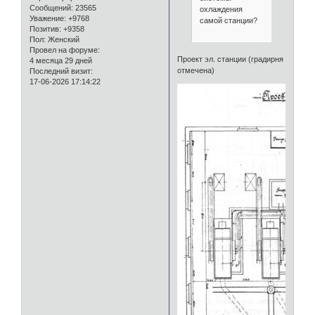
Сообщений:
23565
охлаждения
Уважение:
+9768
самой станции?
Позитив:
+9358
Пол:
Женский
Провел на форуме:
Проект эл. станции (градирня
4 месяца 29 дней
отмечена)
Последний визит:
17-06-2026 17:14:22