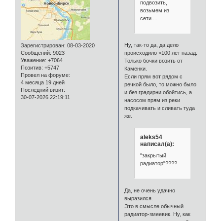
подвозить,
возьмем из
сети....
Ну, так-то да, да дело
Зарегистрирован
: 08-03-2020
Сообщений:
9023
происходило >100 лет назад.
Уважение:
+7064
Только бочки возить от
Позитив:
+5747
Каменки.
Провел на форуме:
Если прям вот рядом с
4 месяца 19 дней
речкой было, то можно было
Последний визит:
и без градирни обойтись, а
30-07-2026 22:19:11
насосом прям из реки
подкачивать и сливать туда
же.
aleks54
написал(а):
"закрытый
радиатор"????
Да, не очень удачно
выразился.
Это в смысле обычный
радиатор-змеевик. Ну, как