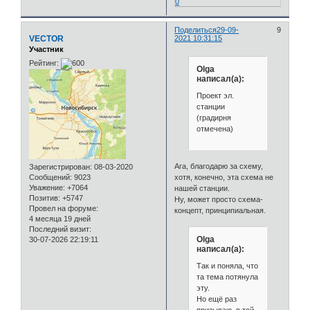
0
Поделиться
29-09-
9
VECTOR
2021 10:31:15
Участник
Рейтинг:
Olga
написал(а):
Проект эл.
станции
(градирня
отмечена)
Ага, благодарю за схему,
Зарегистрирован
: 08-03-2020
Сообщений:
9023
хотя, конечно, эта схема не
Уважение:
+7064
нашей станции.
Позитив:
+5747
Ну, может просто схема-
Провел на форуме:
концепт, принципиальная.
4 месяца 19 дней
Последний визит:
Olga
30-07-2026 22:19:11
написал(а):
Так и поняла, что
та тема потянула
эту.
Но ещё раз
призываю, в той