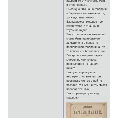
вариант того, что могло быть
в этом "сарае".
Очевидно, что наша градирня
и барнаульские отличаются,
хотя щитами похожи.
Барнаульская мощнее - вон
какая труба, а унашей и
трубы не видно.
Так что и полагаю, что наша
могла быть на нефтяном
двигателе, а в сарае не
полноценная градирня, а что-
то попроще и без испарений.
Быстро посмотрел старые
книжки, но что-то пока
подходящего не нашёл
ничего.
Вот одна переводная с
немецкого, но там как раз
несколько листов в ней не
хватает нужных, но там чисто
паровая техника.
Вот, к примеру один вид
градирни.