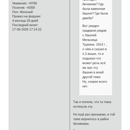
Уважение:
+9768
бичевник? Где
Позитив:
+9358
была каменная
Пол:
Женский
башня? Где была
Провел на форуме:
дамба?
4 месяца 29 дней
Последний визит:
Вот увидел
17-06-2026 17:14:22
градирню рядом
с башней
Мельница
Туркина. 1914 г ,
о чём и сказал в
п.2 выше, то и
подумал что
может речь всё
же про эту
башню в моей
другой теме.
Ну, скорее всего
нет.
Так и поняла, что та тема
потянула эту.
Но ещё раз призываю, в той
теме вернитесь в район
бичевника.