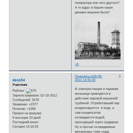
генератора или чего другого?
А то вдруг в башне какая
динамо-машина была?
+5
Поделиться
28-09-
3
deos54
2021 14:31:03
Участник
И электростанция и паровая
Рейтинг:
мельница приводятся в
Зарегистрирован
: 02-10-2012
действие паровой машиной/
Сообщений:
3578
турбиной. Отработавший пар
Уважение:
+2377
конденсируется в воду. а
Позитив:
+1058
сам конденсатор
Провел на форуме:
охлаждается водой,
9 месяцев 10 дней
Последний визит:
проходящей через градирню.
Сегодня 14:19:25
Ну и прочие охлаждаемые
механизмы тоже сюда