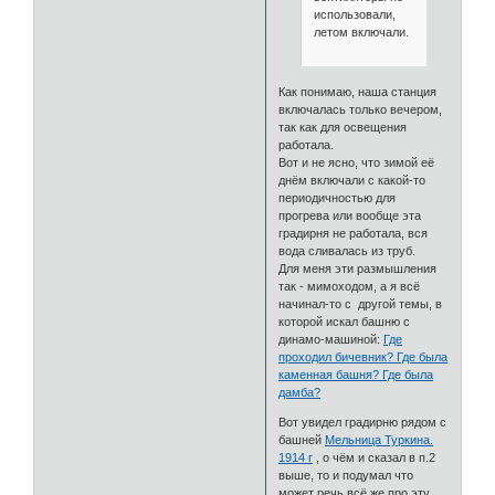
использовали,
летом включали.
Как понимаю, наша станция
включалась только вечером,
так как для освещения
работала.
Вот и не ясно, что зимой её
днём включали с какой-то
периодичностью для
прогрева или вообще эта
градирня не работала, вся
вода сливалась из труб.
Для меня эти размышления
так - мимоходом, а я всё
начинал-то с другой темы, в
которой искал башню с
динамо-машиной:
Где
проходил бичевник? Где была
каменная башня? Где была
дамба?
Вот увидел градирню рядом с
башней
Мельница Туркина.
1914 г
, о чём и сказал в п.2
выше, то и подумал что
может речь всё же про эту