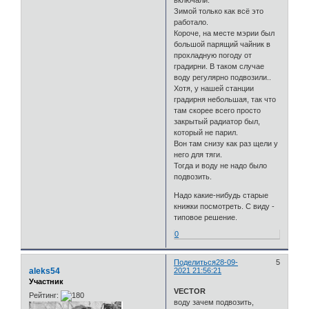
включали.
Зимой только как всё это
работало.
Короче, на месте мэрии был
большой парящий чайник в
прохладную погоду от
градирни. В таком случае
воду регулярно подвозили..
Хотя, у нашей станции
градирня небольшая, так что
там скорее всего просто
закрытый радиатор был,
который не парил.
Вон там снизу как раз щели у
него для тяги.
Тогда и воду не надо было
подвозить.
Надо какие-нибудь старые
книжки посмотреть. С виду -
типовое решение.
0
Поделиться
28-09-
5
aleks54
2021 21:56:21
Участник
VECTOR
Рейтинг:
воду зачем подвозить,