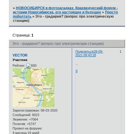
»
НОВОСИБИРСК в фотозагадках. Краеведческий форум -
история Новосибирска, его настоящее и будущее
»
Просто
поболтать
»
Это - градирня? (вопрос про электрическую
станцию)
Страница:
1
Это - градирня? (вопрос про электрическую станцию)
Поделиться
28-09-
1
VECTOR
2021 09:43:18
Участник
...
Рейтинг:
0
Зарегистрирован
: 08-03-2020
Сообщений:
9023
Уважение:
+7064
Позитив:
+5747
Провел на форуме:
4 месяца 19 дней