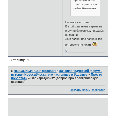
теме вернитесь в
район бичевника.
Не вижу я его там.
В этой мешанине сараев не
вижу ни бичевника, ни дамбы,
ни башни.
Да и ладно. Всё равно было
интересно поискать
0
Страница:
1
»
НОВОСИБИРСК в фотозагадках. Краеведческий форум -
история Новосибирска, его настоящее и будущее
»
Просто
поболтать
»
Это - градирня? (вопрос про электрическую
станцию)
создать форум бесплатно