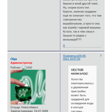
башню в моей другой теме.
Ну, скорее всего нет.
Короче, наличие градирни
ещё не означает того, что там
электричество
вырабатывали, а просто она
как атрибут паровой машины.
Кстати, так в чём смысл
бышни-то рядом с
мельницей???
0
Поделиться
29-09-
7
Olga
2021 10:07:54
Администратор
Рейтинг:
VECTOR
написал(а):
Хотел бы
поинтересоваться,
а деревянная
пристройка
может быть
градирней для
охлаждения воды
в контуре
Откуда:
Новосибирск
Зарегистрирован
: 19-07-2009
системы