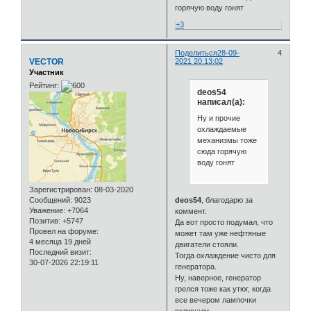
горячую воду гонят
+3
Поделиться
28-09-
4
VECTOR
2021 20:13:02
Участник
Рейтинг:
deos54
написал(а):
Ну и прочие
охлаждаемые
механизмы тоже
сюда горячую
воду гонят
Зарегистрирован
: 08-03-2020
Сообщений:
9023
deos54
, благодарю за
Уважение:
+7064
коммент.
Позитив:
+5747
Да вот просто подумал, что
Провел на форуме:
может там уже нефтяные
4 месяца 19 дней
двигатели стояли.
Последний визит:
Тогда охлаждение чисто для
30-07-2026 22:19:11
генератора.
Ну, наверное, генератор
грелся тоже как утюг, когда
все вечером лампочки