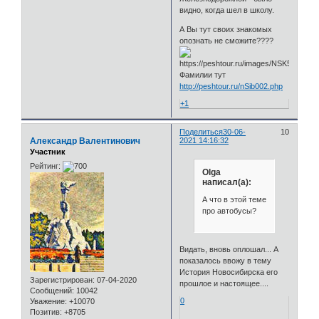
видно, когда шел в школу.
А Вы тут своих знакомых
опознать не сможите????
Фамилии тут
http://peshtour.ru/nSib002.php
+1
Поделиться
30-06-
10
Александр Валентинович
2021 14:16:32
Участник
Рейтинг:
Olga
написал(а):
А что в этой теме
про автобусы?
Видать, вновь оплошал... А
показалось ввожу в тему
История Новосибирска его
Зарегистрирован
: 07-04-2020
прошлое и настоящее....
Сообщений:
10042
0
Уважение:
+10070
Позитив:
+8705