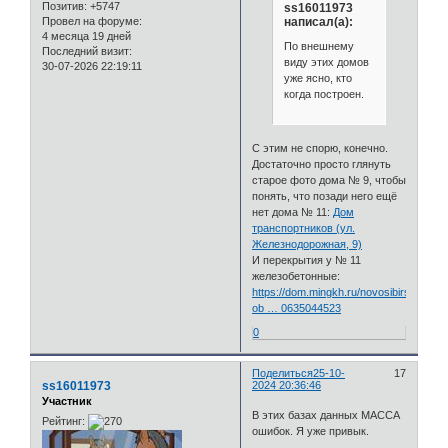
Позитив:
+5747
ss16011973
Провел на форуме:
написал(а):
4 месяца 19 дней
По внешнему
Последний визит:
виду этих домов
30-07-2026 22:19:11
уже ясно, кто
когда построен.
С этим не спорю, конечно.
Достаточно просто глянуть
старое фото дома № 9, чтобы
понять, что позади него ещё
нет дома № 11:
Дом
транспортников (ул.
Железнодорожная, 9)
И перекрытия у № 11
железобетонные:
https://dom.mingkh.ru/novosibirskaya-
ob … 0635044523
0
Поделиться
25-10-
17
ss16011973
2024 20:36:46
Участник
В этих базах данных МАССА
Рейтинг:
ошибок. Я уже привык.