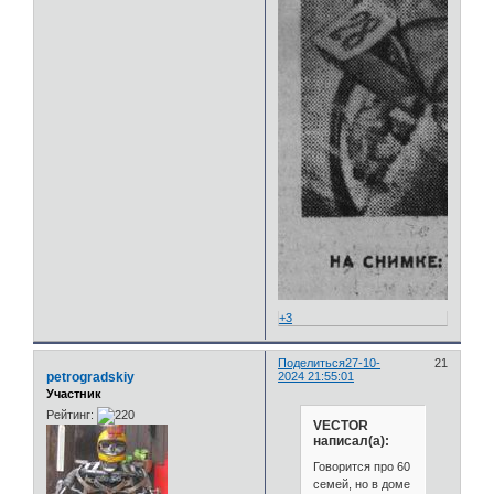
+3
Поделиться
27-10-
21
petrogradskiy
2024 21:55:01
Участник
Рейтинг:
VECTOR
написал(а):
Говорится про 60
семей, но в доме