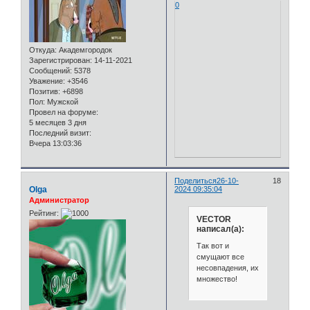
0
Откуда:
Академгородок
Зарегистрирован
: 14-11-2021
Сообщений:
5378
Уважение:
+3546
Позитив:
+6898
Пол:
Мужской
Провел на форуме:
5 месяцев 3 дня
Последний визит:
Вчера 13:03:36
Поделиться
26-10-
18
Olga
2024 09:35:04
Администратор
Рейтинг:
VECTOR
написал(а):
Так вот и
смущают все
несовпадения, их
множество!