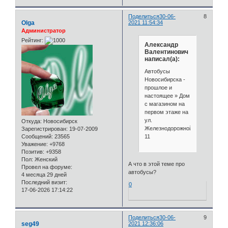
Поделиться
30-06-
8
Olga
2021 11:54:34
Администратор
Рейтинг:
Александр
Валентинович
написал(а):
Автобусы
Новосибирска -
прошлое и
настоящее » Дом
с магазином на
первом этаже на
ул.
Откуда:
Новосибирск
Железнодорожной,
Зарегистрирован
: 19-07-2009
11
Сообщений:
23565
Уважение:
+9768
Позитив:
+9358
Пол:
Женский
А что в этой теме про
Провел на форуме:
автобусы?
4 месяца 29 дней
Последний визит:
0
17-06-2026 17:14:22
Поделиться
30-06-
9
seg49
2021 12:36:06