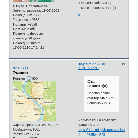
Человеческий фактор
Откуда:
Новосибирск
отменить невозможно ))
Зарегистрирован
: 19-07-2009
Сообщений:
23565
0
Уважение:
+9768
Позитив:
+9358
Пол:
Женский
Провел на форуме:
4 месяца 29 дней
Последний визит:
17-06-2026 17:14:22
Поделиться
26-10-
19
VECTOR
2024 13:48:41
Участник
Рейтинг:
Olga
написал(а):
Человеческий
фактор отменить
невозможно ))
В самом конце коммент
жителя дома:
Зарегистрирован
: 08-03-2020
Сообщений:
9023
https://dom.mingkh.ru/novosibirskaya-
Уважение:
+7064
ob … 0635044523