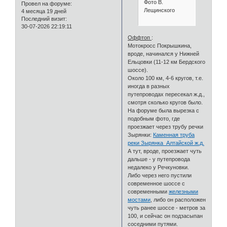
Фото В.
Провел на форуме:
Лещинского
4 месяца 19 дней
Последний визит:
30-07-2026 22:19:11
Оффтоп
:
Мотокросс Покрышкина,
вроде, начинался у Нижней
Ельцовки (11-12 км Бердского
шоссе).
Около 100 км, 4-6 кругов, т.е.
иногда в разных
путепроводах пересекал ж.д.,
смотря сколько кругов было.
На форуме была вырезка с
подобным фото, где
проезжает через трубу речки
Зырянки:
Каменная труба
реки Зырянка Алтайской ж.д.
А тут, вроде, проезжает чуть
дальше - у путепровода
недалеко у Речкуновки.
Либо через него пустили
современное шоссе с
современными
железными
мостами
, либо он расположен
чуть ранее шоссе - метров за
100, и сейчас он подзасыпан
соседними путями.