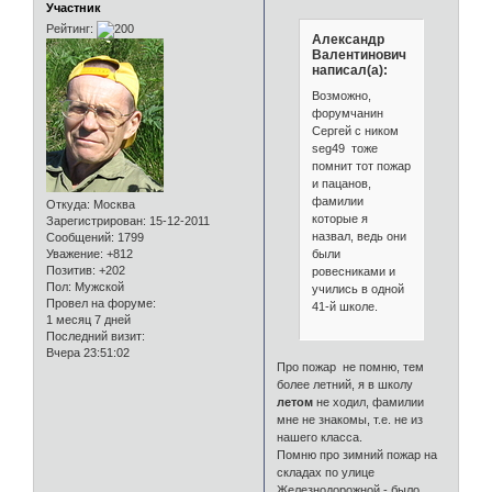
Участник
Рейтинг:
Александр
Валентинович
написал(а):
Возможно,
форумчанин
Сергей с ником
seg49 тоже
помнит тот пожар
и пацанов,
фамилии
Откуда:
Москва
которые я
Зарегистрирован
: 15-12-2011
назвал, ведь они
Сообщений:
1799
были
Уважение:
+812
Позитив:
+202
ровесниками и
Пол:
Мужской
учились в одной
Провел на форуме:
41-й школе.
1 месяц 7 дней
Последний визит:
Вчера 23:51:02
Про пожар не помню, тем
более летний, я в школу
летом
не ходил, фамилии
мне не знакомы, т.е. не из
нашего класса.
Помню про зимний пожар на
складах по улице
Железнодорожной - было