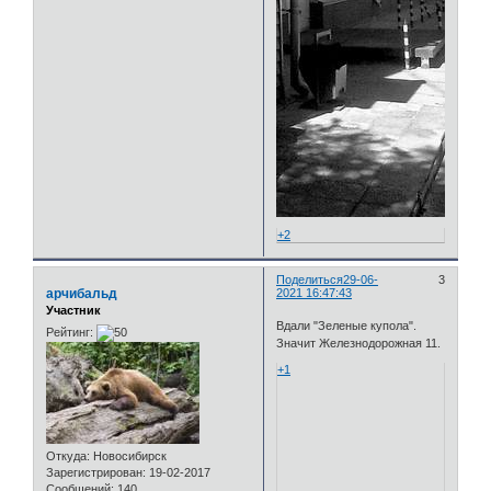
+2
Поделиться
29-06-
3
арчибальд
2021 16:47:43
Участник
Вдали "Зеленые купола".
Рейтинг:
Значит Железнодорожная 11.
+1
Откуда:
Новосибирск
Зарегистрирован
: 19-02-2017
Сообщений:
140