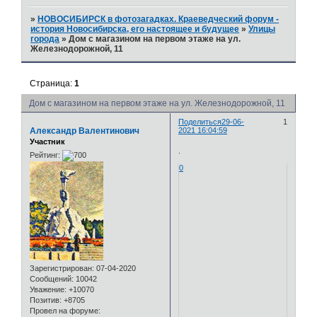
»
НОВОСИБИРСК в фотозагадках. Краеведческий форум -
история Новосибирска, его настоящее и будущее
»
Улицы
города
»
Дом с магазином на первом этаже на ул.
Железнодорожной, 11
Страница:
1
Дом с магазином на первом этаже на ул. Железнодорожной, 11
Поделиться
29-06-
1
Александр Валентинович
2021 16:04:59
Участник
.
Рейтинг:
0
Зарегистрирован
: 07-04-2020
Сообщений:
10042
Уважение:
+10070
Позитив:
+8705
Провел на форуме: