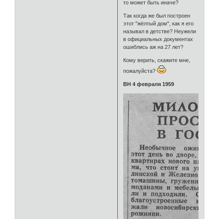
то может быть иначе?
Так когда же был построен
этот "жёлтый дом", как я его
называл в детстве? Неужели
в официальных документах
ошиблись аж на 27 лет?
Кому верить, скажите мне,
пожалуйста?
ВН 4 февраля 1959