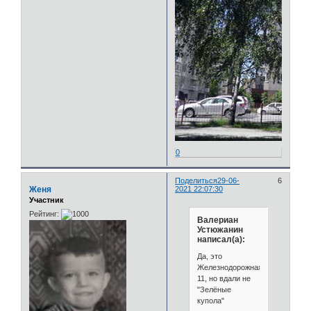
0
Поделиться
29-06-
6
Женя
2021 22:07:30
Участник
Рейтинг:
Валериан
Устюжанин
написал(а):
Да, это
Железнодорожная
11, но вдали не
"Зелёные
купола"