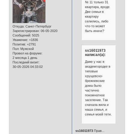
№ 11 только 31
квартира, вроде.
Две семьи в
квартиру
селились, либо
что-то может
Откуда:
Санкт-Петербург
быть иначе?
Зарегистрирован
: 06-05-2020
Сообщений:
5025
Уважение:
+1836
Позитив:
+2791
Пол:
Мужской
ss16011973
Провел на форуме:
написал(а):
2 месяца 1 день
Даже у нас в
Последний визит:
академгородке в
30-05-2026 04:33:02
типовые
хрущевско-
брежневские
дома было
частично
покомнатное
заселение. Так
сначала жила и
наша семья, и
семья моей тети.
ss16011973
Прав...