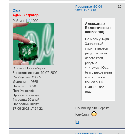
Поделиться
30-06-
12
Olga
2021 15:13:18
Администратор
Рейтинг:
Александр
Валентинович
написал(а):
По-моему, Юра
Заржевский
сидит в первом
ряду третий от
левого края,
рядом с
учителем. Юра
Откуда:
Новосибирск
был старше меня
Зарегистрирован
: 19-07-2009
на пять лет и
Сообщений:
23565
Уважение:
+9768
пошел в 1-й
Позитив:
+9358
класс в 1956
Пол:
Женский
году.
Провел на форуме:
4 месяца 29 дней
Последний визит:
По-моему это Серёжа
17-06-2026 17:14:22
Камбалин
+1
Поделиться
25-10-
13