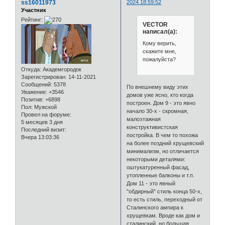
ss16011973
2024 18:59:52
Участник
Рейтинг:
VECTOR
написал(а):
Кому верить,
скажите мне,
пожалуйста?
Откуда:
Академгородок
Зарегистрирован
: 14-11-2021
Сообщений:
5378
По внешнему виду этих
Уважение:
+3546
домов уже ясно, кто когда
Позитив:
+6898
построен. Дом 9 - это явно
Пол:
Мужской
начало 30-х - скромная,
Провел на форуме:
малоэтажная
5 месяцев 3 дня
конструктивистская
Последний визит:
постройка. В чем то похожа
Вчера 13:03:36
на более поздний хрущевский
минимализм, но отличается
некоторыми деталями:
оштукатуренный фасад,
утопленные балконы и т.п.
Дом 11 - это явный
"обдирный" стиль конца 50-х,
то есть стиль, переходный от
Сталинского ампира к
хрущевкам. Вроде как дом и
сталинский, но большая