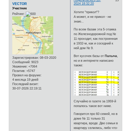
VECTOR
2024 18:32:20
Участник
Хотите "прикол"?
Рейтинг:
А может, и не прикол - не
знаю...
По всем базам эта 5-этажка
по Железнодорожной под №
11 проходит, как построенная
в 1932-м, как и соседний к
ней дом № 9.
Вот кусочек базы от
Палыча
,
Зарегистрирован
: 08-03-2020
но и в интернете написано
Сообщений:
9023
также:
Уважение:
+7064
Позитив:
+5747
Провел на форуме:
4 месяца 19 дней
Последний визит:
30-07-2026 22:19:11
Случайно в газете за 1959-й
попалось такое вот ниже.
Говорится про 60 семей, но в
доме № 11 только 31
квартира, вроде. Две семьи в
квартиру селились, либо что-