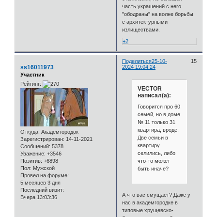
часть украшений с него
"ободраны" на волне борьбы
с архитектурными
излиществами.
+2
Поделиться
25-10-
15
ss16011973
2024 19:04:24
Участник
Рейтинг:
VECTOR
написал(а):
Говорится про 60
семей, но в доме
№ 11 только 31
квартира, вроде.
Откуда:
Академгородок
Две семьи в
Зарегистрирован
: 14-11-2021
квартиру
Сообщений:
5378
селились, либо
Уважение:
+3546
что-то может
Позитив:
+6898
Пол:
Мужской
быть иначе?
Провел на форуме:
5 месяцев 3 дня
Последний визит:
А что вас смущает? Даже у
Вчера 13:03:36
нас в академгородке в
типовые хрущевско-