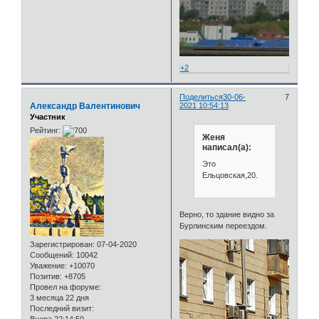
+2
Поделиться
30-06-
7
Александр Валентинович
2021 10:54:13
Участник
Рейтинг:
Женя
написал(а):
Это
Ельцовская,20.
Верно, то здание видно за
Бурлинским переездом.
Зарегистрирован
: 07-04-2020
Сообщений:
10042
Уважение:
+10070
Позитив:
+8705
Провел на форуме:
3 месяца 22 дня
Последний визит: