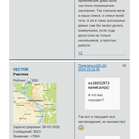
брежневские дома было
частично покомнатное
заселение. Так сначала жила
и наша семья, и семья моей
тети. А уж в таких роскошных
домах сам бог велел делать
коммуналки, если туда
допустили не только
начальников, а простых
работяг.
+3
Поделиться
25-10-
16
VECTOR
2024 19:16:45
Участник
Рейтинг:
ss16011973
написал(а):
А что вас
смущает?
Так вот и смущают все
несовпадения, их множество!
Зарегистрирован
: 08-03-2020
Сообщений:
9023
Уважение:
+7064