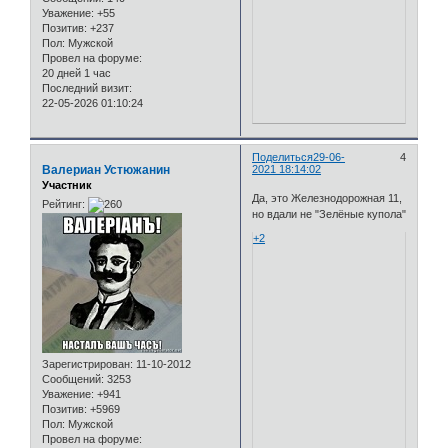
Уважение:
+55
Позитив:
+237
Пол:
Мужской
Провел на форуме:
20 дней 1 час
Последний визит:
22-05-2026 01:10:24
Поделиться
29-06-
4
Валериан Устюжанин
2021 18:14:02
Участник
Да, это Железнодорожная 11,
Рейтинг:
но вдали не "Зелёные купола"
+2
Зарегистрирован
: 11-10-2012
Сообщений:
3253
Уважение:
+941
Позитив:
+5969
Пол:
Мужской
Провел на форуме: