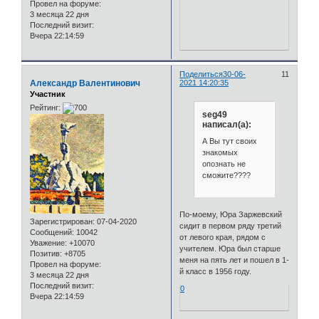
Провел на форуме:
3 месяца 22 дня
Последний визит:
Вчера 22:14:59
Поделиться
30-06-
11
Александр Валентинович
2021 14:20:35
Участник
Рейтинг:
seg49
написал(а):
А Вы тут своих
знакомых
опознать не
сможите????
По-моему, Юра Заржевский
Зарегистрирован
: 07-04-2020
сидит в первом ряду третий
Сообщений:
10042
от левого края, рядом с
Уважение:
+10070
учителем. Юра был старше
Позитив:
+8705
меня на пять лет и пошел в 1-
Провел на форуме:
й класс в 1956 году.
3 месяца 22 дня
Последний визит:
0
Вчера 22:14:59