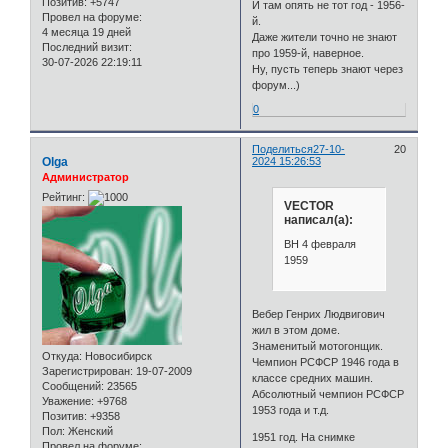
Позитив:
+5747
И там опять не тот год - 1956-
Провел на форуме:
й.
4 месяца 19 дней
Даже жители точно не знают
Последний визит:
про 1959-й, наверное.
30-07-2026 22:19:11
Ну, пусть теперь знают через
форум...)
0
Поделиться
27-10-
20
Olga
2024 15:26:53
Администратор
Рейтинг:
VECTOR
написал(а):
ВН 4 февраля
1959
Вебер Генрих Людвигович
жил в этом доме.
Знаменитый мотогонщик.
Откуда:
Новосибирск
Чемпион РСФСР 1946 года в
Зарегистрирован
: 19-07-2009
классе средних машин.
Сообщений:
23565
Абсолютный чемпион РСФСР
Уважение:
+9768
1953 года и т.д.
Позитив:
+9358
Пол:
Женский
1951 год. На снимке
Провел на форуме: