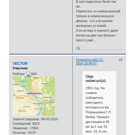
В шестидесятых было так
же...
Переехать из коммунальной
трешки в коммунальную
двушку- это улучшение
жилищных условий...
А если еще и комнату дали
метра на два-три больше -
просто рай....
+1
Поделиться
01-11-
22
VECTOR
2024 10:40:47
Участник
Рейтинг:
Olga
написал(а):
1951 год. На
снимке
победитель
ежегодного
мотокросса им.
Покрышкина Г.Л.
Вебер. Прошёл
Зарегистрирован
: 08-03-2020
дистанцию в 95
Сообщений:
9023
км за 1 час 52
Уважение:
+7064
мин. 24, 8 сек.
Позитив:
+5747