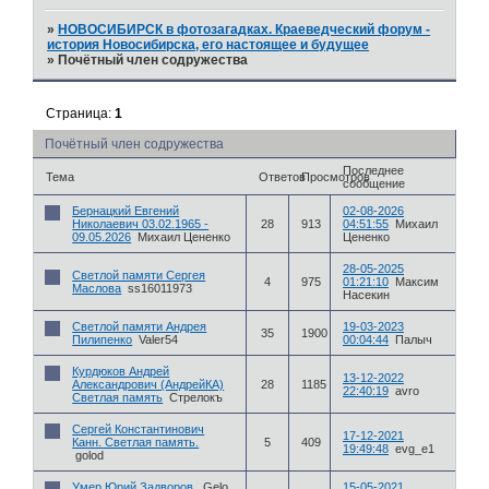
»
НОВОСИБИРСК в фотозагадках. Краеведческий форум -
история Новосибирска, его настоящее и будущее
»
Почётный член содружества
Страница:
1
Почётный член содружества
Последнее
Тема
Ответов
Просмотров
сообщение
Бернацкий Евгений
02-08-2026
Николаевич 03.02.1965 -
28
913
04:51:55
Михаил
09.05.2026
Михаил Цененко
Цененко
28-05-2025
Светлой памяти Сергея
4
975
01:21:10
Максим
Маслова
ss16011973
Насекин
Светлой памяти Андрея
19-03-2023
35
1900
Пилипенко
Valer54
00:04:44
Палыч
Курдюков Андрей
13-12-2022
Александрович (АндрейКА)
28
1185
22:40:19
avro
Светлая память
Стрелокъ
Сергей Константинович
17-12-2021
Канн. Светлая память.
5
409
19:49:48
evg_e1
golod
Умер Юрий Задворов.
Gelo
15-05-2021