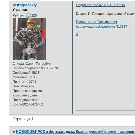
petrogradskiy
Поделиться
02-02-2021 14:16:43
Участник
Кстати, И. Гришин, подписавший грам
Рейтинг:
Гришин Иван Тимофеевич
http://www.sovsibir.ru/news/113817
0
Откуда:
Санкт-Петербург
Зарегистрирован
: 06-05-2020
Сообщений:
5025
Уважение:
+1836
Позитив:
+2791
Пол:
Мужской
Провел на форуме:
2 месяца 1 день
Последний визит:
30-05-2026 04:33:02
Страница:
1
»
НОВОСИБИРСК в фотозагадках. Краеведческий форум - история 