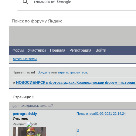
Форум
Участники
Правила
Регистрация
Войти
Активные темы
Привет, Гость!
Войдите
или
зарегистрируйтесь
.
»
НОВОСИБИРСК в фотозагадках. Краеведческий форум - история 
Страница:
1
где находилась школа?
petrogradskiy
Поделиться
01-02-2021 22:14:24
Участник
.
Рейтинг:
0