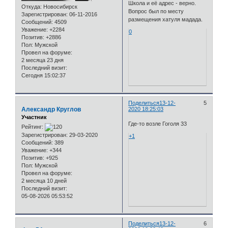
Школа и её адрес - верно.
Откуда:
Новосибирск
Вопрос был по месту
Зарегистрирован
: 06-11-2016
размещения хатуля мадада.
Сообщений:
4509
Уважение:
+2284
0
Позитив:
+2886
Пол:
Мужской
Провел на форуме:
2 месяца 23 дня
Последний визит:
Сегодня 15:02:37
Поделиться
13-12-
5
Александр Круглов
2020 18:25:03
Участник
Где-то возле Гоголя 33
Рейтинг:
Зарегистрирован
: 29-03-2020
+1
Сообщений:
389
Уважение:
+344
Позитив:
+925
Пол:
Мужской
Провел на форуме:
2 месяца 10 дней
Последний визит:
05-08-2026 05:53:52
Поделиться
13-12-
6