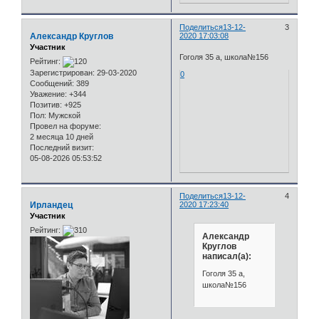
Поделиться
13-12-
3
Александр Круглов
2020 17:03:08
Участник
Гоголя 35 а, школа№156
Рейтинг:
Зарегистрирован
: 29-03-2020
0
Сообщений:
389
Уважение:
+344
Позитив:
+925
Пол:
Мужской
Провел на форуме:
2 месяца 10 дней
Последний визит:
05-08-2026 05:53:52
Поделиться
13-12-
4
Ирландец
2020 17:23:40
Участник
Рейтинг:
Александр
Круглов
написал(а):
Гоголя 35 а,
школа№156