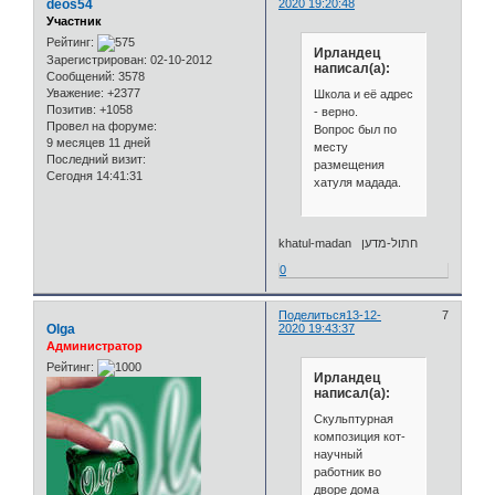
deos54
2020 19:20:48
Участник
Рейтинг:
Ирландец
Зарегистрирован
: 02-10-2012
написал(а):
Сообщений:
3578
Уважение:
+2377
Школа и её адрес
Позитив:
+1058
- верно.
Провел на форуме:
Вопрос был по
9 месяцев 11 дней
месту
Последний визит:
размещения
Сегодня 14:41:31
хатуля мадада.
khatul-madan חתול-מדען
0
Поделиться
13-12-
7
Olga
2020 19:43:37
Администратор
Рейтинг:
Ирландец
написал(а):
Скульптурная
композиция кот-
научный
работник во
дворе дома