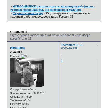
»
НОВОСИБИРСК в фотозагадках. Краеведческий форум -
история Новосибирска, его настоящее и будущее
»
Скульптурный город
»
Скульптурная композиция кот-
научный работник во дворе дома Гоголя, 33
Страница:
1
Скульптурная композиция кот-научный работник во дворе
дома Гоголя, 33
Поделиться
13-12-
1
Ирландец
2020 16:03:58
Участник
.
Рейтинг:
0
Откуда:
Новосибирск
Зарегистрирован
: 06-11-2016
Сообщений:
4509
Уважение:
+2284
Позитив:
+2886
Пол:
Мужской