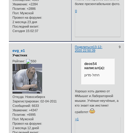
более презентабельное фото.
Уважение:
+2284
Позитив:
+2886
0
Пол:
Мужской
Провел на форуме:
2 месяца 23 дня
Последний визит:
Сегодня 15:02:37
Поделиться
13-12-
9
evg_e1
2020 22:50:39
Участник
Рейтинг:
deos54
написал(а):
חתול-מדען
Хорошо хоть далеко от
ФМышат и Лабораторной
Откуда:
Новосибирск
мышки. Учёные-неучёные, а
Зарегистрирован
: 02-04-2011
кто знает как инстинкт
Сообщений:
6633
Уважение:
+4347
сработет
Позитив:
+6995
Пол:
Мужской
+1
Провел на форуме:
2 месяца 12 дней
Последний визит: