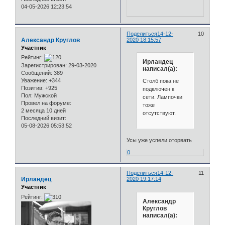
04-05-2026 12:23:54
Поделиться
14-12-
10
Александр Круглов
2020 18:15:57
Участник
Рейтинг:
Ирландец
Зарегистрирован
: 29-03-2020
написал(а):
Сообщений:
389
Уважение:
+344
Столб пока не
Позитив:
+925
подключен к
Пол:
Мужской
сети. Лампочки
Провел на форуме:
тоже
2 месяца 10 дней
отсутствуют.
Последний визит:
05-08-2026 05:53:52
Усы уже успели оторвать
0
Поделиться
14-12-
11
Ирландец
2020 19:17:14
Участник
Рейтинг:
Александр
Круглов
написал(а):