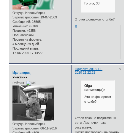
Гоголя, 33
Откуда:
Новосибирск
Зарегистрирован
: 19-07-2009
Это на фонарном столбе?
Сообщений:
23565
Уважение:
+9768
0
Позитив:
+9358
Пол:
Женский
Провел на форуме:
4 месяца 29 дней
Последний визит:
17-06-2026 17:14:22
Поделиться
13-12-
8
Ирландец
2020 21:22:29
Участник
Рейтинг:
Olga
написал(а):
Это на фонарном
столбе?
Столб пока не подключен к
сети. Лампочки тоже
Откуда:
Новосибирск
отсутствуют.
Зарегистрирован
: 06-11-2016
Позже постараюсь выложить
Сообщений:
4509