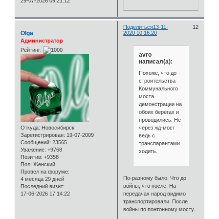
29-07-2026 09:21:12
Поделиться
13-11-
12
Olga
2020 10:16:20
Администратор
Рейтинг:
avro
написал(а):
Похоже, что до
строительства
Коммунального
моста
демонстрации на
обоих берегах и
проводились. Не
через жд-мост
Откуда:
Новосибирск
Зарегистрирован
: 19-07-2009
ведь с
Сообщений:
23565
транспарантами
Уважение:
+9768
ходить.
Позитив:
+9358
Пол:
Женский
Провел на форуме:
По-разному было. Что до
4 месяца 29 дней
войны, что после. На
Последний визит:
передачах народ видимо
17-06-2026 17:14:22
транспортировали. После
войны по понтонному мосту.