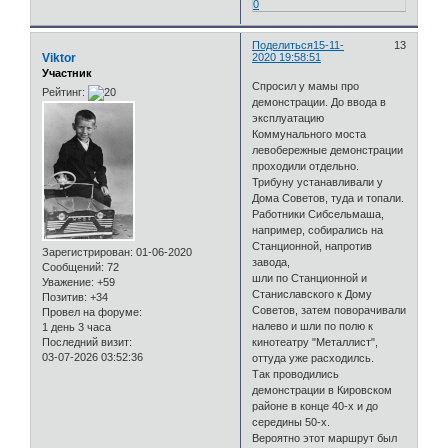
0
Поделиться
15-11-
13
Viktor
2020 19:58:51
Участник
Спросил у мамы про
Рейтинг:
демонстрации. До ввода в
эксплуатацию
Коммунального моста
левобережные демонстрации
проходили отдельно.
Трибуну устанавливали у
Дома Советов, туда и топали.
Работники Сибсельмаша,
например, собирались на
Станционной, напротив
Зарегистрирован
: 01-06-2020
завода,
Сообщений:
72
шли по Станционной и
Уважение:
+59
Станиславского к Дому
Позитив:
+34
Советов, затем поворачивали
Провел на форуме:
налево и шли по полю к
1 день 3 часа
Последний визит:
кинотеатру "Металлист",
03-07-2026 03:52:36
оттуда уже расходилсь.
Так проводились
демонстрации в Кировском
районе в конце 40-х и до
середины 50-х.
Вероятно этот маршрут был