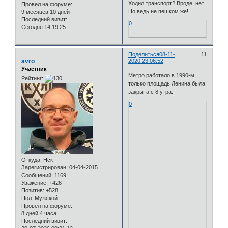
Ходил транспорт? Вроде, нет.
Провел на форуме:
Но ведь не пешком же!
9 месяцев 10 дней
Последний визит:
0
Сегодня 14:19:25
Поделиться
08-11-
11
avro
2020 23:06:52
Участник
Метро работало в 1990-м,
Рейтинг:
только площадь Ленина была
закрыта с 8 утра.
0
Откуда:
Нск
Зарегистрирован
: 04-04-2015
Сообщений:
1169
Уважение:
+426
Позитив:
+528
Пол:
Мужской
Провел на форуме:
8 дней 4 часа
Последний визит: