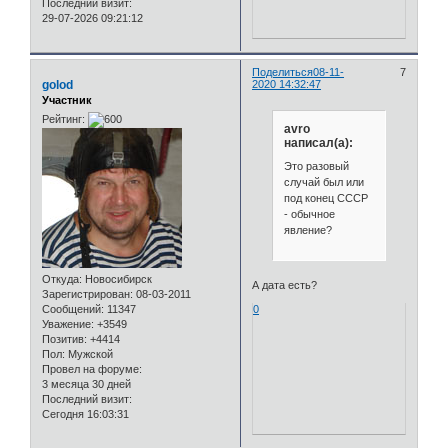
Последний визит:
29-07-2026 09:21:12
Поделиться
08-11-
7
golod
2020 14:32:47
Участник
Рейтинг:
avro
написал(а):
Это разовый
случай был или
под конец СССР
- обычное
явление?
Откуда:
Новосибирск
А дата есть?
Зарегистрирован
: 08-03-2011
0
Сообщений:
11347
Уважение:
+3549
Позитив:
+4414
Пол:
Мужской
Провел на форуме:
3 месяца 30 дней
Последний визит:
Сегодня 16:03:31