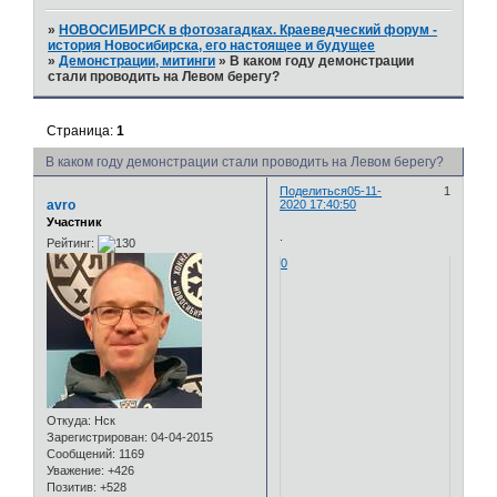
»
НОВОСИБИРСК в фотозагадках. Краеведческий форум -
история Новосибирска, его настоящее и будущее
»
Демонстрации, митинги
»
В каком году демонстрации
стали проводить на Левом берегу?
Страница:
1
В каком году демонстрации стали проводить на Левом берегу?
Поделиться
05-11-
1
avro
2020 17:40:50
Участник
.
Рейтинг:
0
Откуда:
Нск
Зарегистрирован
: 04-04-2015
Сообщений:
1169
Уважение:
+426
Позитив:
+528