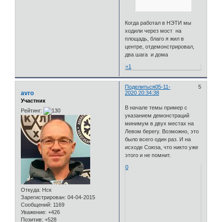
Когда работал в НЭТИ мы
ходили через мост на
площадь, благо я жил в
центре, отдемонстрировал,
два шага и дома
+1
Поделиться
05-11-
5
avro
2020 20:34:38
Участник
В начале темы пример с
Рейтинг:
указанием демонстраций
минимум в двух местах на
Левом берегу. Возможно, это
было всего один раз. И на
исходе Союза, что никто уже
этого и не помнит.
0
Откуда:
Нск
Зарегистрирован
: 04-04-2015
Сообщений:
1169
Уважение:
+426
Позитив:
+528