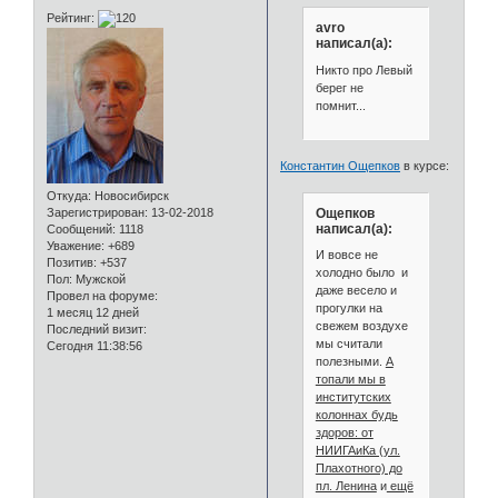
Рейтинг:
avro
написал(а):
Никто про Левый
берег не
помнит...
Константин Ощепков
в курсе:
Откуда:
Новосибирск
Ощепков
Зарегистрирован
: 13-02-2018
написал(а):
Сообщений:
1118
Уважение:
+689
И вовсе не
Позитив:
+537
холодно было и
Пол:
Мужской
даже весело и
Провел на форуме:
прогулки на
1 месяц 12 дней
свежем воздухе
Последний визит:
мы считали
Сегодня 11:38:56
полезными.
А
топали мы в
институтских
колоннах будь
здоров: от
НИИГАиКа (ул.
Плахотного) до
пл. Ленина
и
ещё