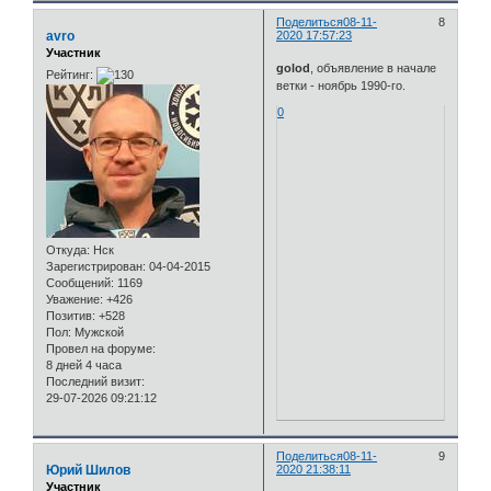
Поделиться
08-11-
8
avro
2020 17:57:23
Участник
golod
, объявление в начале
Рейтинг:
ветки - ноябрь 1990-го.
0
Откуда:
Нск
Зарегистрирован
: 04-04-2015
Сообщений:
1169
Уважение:
+426
Позитив:
+528
Пол:
Мужской
Провел на форуме:
8 дней 4 часа
Последний визит:
29-07-2026 09:21:12
Поделиться
08-11-
9
Юрий Шилов
2020 21:38:11
Участник