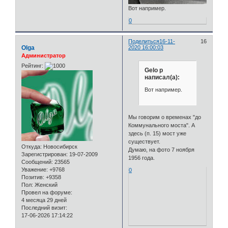
Вот например.
0
Поделиться
16-11-
16
Olga
2020 16:00:03
Администратор
Рейтинг:
Gelo p
написал(а):
Вот например.
Мы говорим о временах "до
Коммунального моста". А
здесь (п. 15) мост уже
существует.
Откуда:
Новосибирск
Думаю, на фото 7 ноября
Зарегистрирован
: 19-07-2009
1956 года.
Сообщений:
23565
Уважение:
+9768
0
Позитив:
+9358
Пол:
Женский
Провел на форуме:
4 месяца 29 дней
Последний визит:
17-06-2026 17:14:22