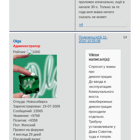
проложен изначально, ещё в
начале 30-х. Только за те
года моя мама ничего
сказать не может.
+4
Поделиться
16-11-
14
Olga
2020 10:55:08
Администратор
Рейтинг:
Viktor
написал(а):
Спросил у мамы
про
демонстрации.
До ввода в
эксплуатацию
Коммунального
моста
левобережные
Откуда:
Новосибирск
Зарегистрирован
: 19-07-2009
демонстрации
Сообщений:
23565
проходили
Уважение:
+9768
отдельно.
Позитив:
+9358
Трибуну
Пол:
Женский
устанавливали у
Провел на форуме:
Дома Советов,
4 месяца 29 дней
туда и топали.
Последний визит: