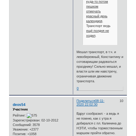
куда-то потом
пешком
отмечать
красный день
календаря
.
Транспорт ведь
ещё полдня не
ходил
.
Мешал транспорт, в т.ч. и
левобережный, Константину и
сотоварищам радоваться
празднику! Сильно мешал, и
власти шли им навстречу,
ограничивая движение
транспорта.
0
Поделиться
08-11-
10
deos54
2020 22:02:30
Участник
Вдруг сообразил: - а ведь я
Рейтинг:
не помню, как с утра я
Зарегистрирован
: 02-10-2012
добирался с пл. Калинина до
Сообщений:
3578
НЭТИ, чтобы торжественным
Уважение:
+2377
маршем пройти обратно.
Позитив:
+1058