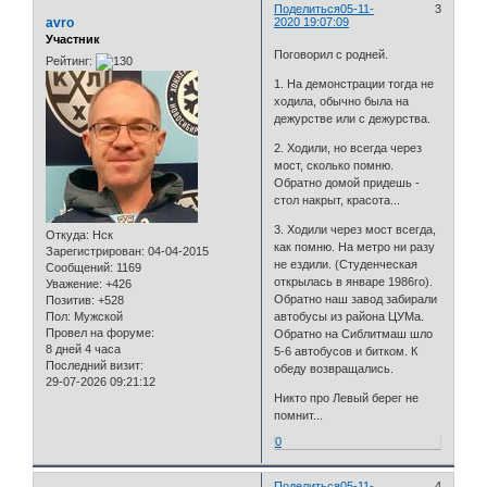
Поделиться
05-11-
3
avro
2020 19:07:09
Участник
Поговорил с родней.
Рейтинг:
1. На демонстрации тогда не
ходила, обычно была на
дежурстве или с дежурства.
2. Ходили, но всегда через
мост, сколько помню.
Обратно домой придешь -
стол накрыт, красота...
3. Ходили через мост всегда,
Откуда:
Нск
как помню. На метро ни разу
Зарегистрирован
: 04-04-2015
не ездили. (Студенческая
Сообщений:
1169
открылась в январе 1986го).
Уважение:
+426
Обратно наш завод забирали
Позитив:
+528
Пол:
Мужской
автобусы из района ЦУМа.
Провел на форуме:
Обратно на Сиблитмаш шло
8 дней 4 часа
5-6 автобусов и битком. К
Последний визит:
обеду возвращались.
29-07-2026 09:21:12
Никто про Левый берег не
помнит...
0
Поделиться
05-11-
4