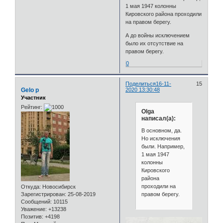
1 мая 1947 колонны
Кировского района проходили
на правом берегу.
А до войны исключением
было их отсутствие на
правом берегу.
0
Поделиться
16-11-
15
Gelo p
2020 13:30:48
Участник
Рейтинг:
Olga
написал(а):
В основном, да.
Но исключения
были. Например,
1 мая 1947
колонны
Кировского
района
проходили на
Откуда:
Новосибирск
правом берегу.
Зарегистрирован
: 25-08-2019
Сообщений:
10115
Уважение:
+13238
Позитив:
+4198