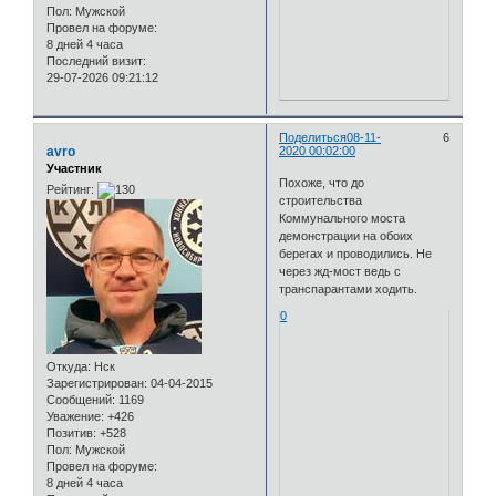
Пол:
Мужской
Провел на форуме:
8 дней 4 часа
Последний визит:
29-07-2026 09:21:12
Поделиться
08-11-
6
avro
2020 00:02:00
Участник
Похоже, что до
Рейтинг:
строительства
Коммунального моста
демонстрации на обоих
берегах и проводились. Не
через жд-мост ведь с
транспарантами ходить.
0
Откуда:
Нск
Зарегистрирован
: 04-04-2015
Сообщений:
1169
Уважение:
+426
Позитив:
+528
Пол:
Мужской
Провел на форуме:
8 дней 4 часа