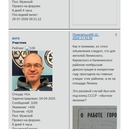
Пол:
Мужской
Провел на форуме:
8 дней 4 часа
Последний визит:
29-07-2026 09:21:12
Поделиться
05-11-
2
avro
2020 17:41:50
Участник
Как я понимаю, из этого
Рейтинг:
объявления следует, что для
жителей Ленинского,
Кировского и Калининского
районов ноябрьская
демонстрация в конкретном
году проходила на главных
улицах этих районов, а не на
площади Ленина.
Это разовый случай был или
Откуда:
Нск
под конец СССР - обычное
Зарегистрирован
: 04-04-2015
явление?
Сообщений:
1169
Уважение:
+426
Позитив:
+528
Пол:
Мужской
Провел на форуме:
8 дней 4 часа
Последний визит: