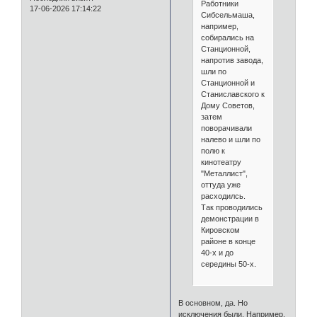
Работники
17-06-2026 17:14:22
Сибсельмаша,
например,
собирались на
Станционной,
напротив завода,
шли по
Станционной и
Станиславского к
Дому Советов,
затем
поворачивали
налево и шли по
полю к
кинотеатру
"Металлист",
оттуда уже
расходилсь.
Так проводились
демонстрации в
Кировском
районе в конце
40-х и до
середины 50-х.
В основном, да. Но
исключения были. Например,