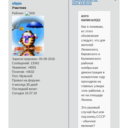
alippa
2020 19:40:02
Участник
Рейтинг:
avro
написал(а):
Как я понимаю,
из этого
объявления
следует, что для
жителей
Ленинского,
Кировского и
Калининского
Зарегистрирован
: 05-08-2016
районов
Сообщений:
13342
Уважение:
+8091
ноябрьская
Позитив:
+6632
демонстрация в
Пол:
Мужской
конкретном году
Провел на форуме:
проходила на
4 месяца 30 дней
главных улицах
Последний визит:
этих районов, а
Сегодня 16:37:18
не на площади
Ленина.
Это разовый
случай был или
под конец СССР
- обычное
явление?