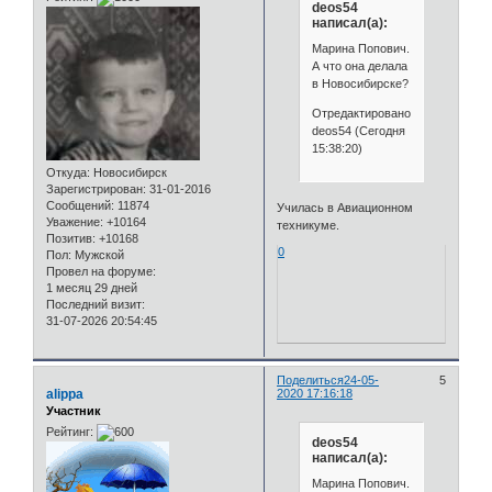
deos54
написал(а):
Марина Попович.
А что она делала
в Новосибирске?
Отредактировано
deos54 (Сегодня
15:38:20)
Откуда:
Новосибирск
Зарегистрирован
: 31-01-2016
Сообщений:
11874
Училась в Авиационном
Уважение:
+10164
техникуме.
Позитив:
+10168
0
Пол:
Мужской
Провел на форуме:
1 месяц 29 дней
Последний визит:
31-07-2026 20:54:45
Поделиться
24-05-
5
alippa
2020 17:16:18
Участник
Рейтинг:
deos54
написал(а):
Марина Попович.