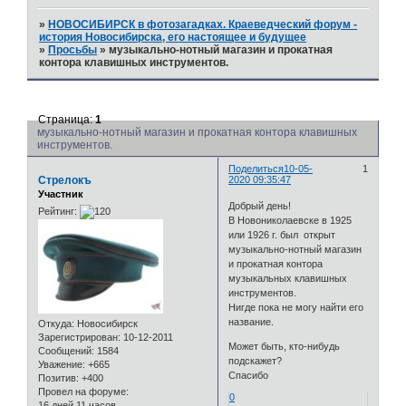
»
НОВОСИБИРСК в фотозагадках. Краеведческий форум -
история Новосибирска, его настоящее и будущее
»
Просьбы
»
музыкально-нотный магазин и прокатная
контора клавишных инструментов.
Страница:
1
музыкально-нотный магазин и прокатная контора клавишных
инструментов.
Поделиться
10-05-
1
Стрелокъ
2020 09:35:47
Участник
Добрый день!
Рейтинг:
В Новониколаевске в 1925
или 1926 г. был открыт
музыкально-нотный магазин
и прокатная контора
музыкальных клавишных
инструментов.
Нигде пока не могу найти его
название.
Откуда:
Новосибирск
Зарегистрирован
: 10-12-2011
Может быть, кто-нибудь
Сообщений:
1584
подскажет?
Уважение:
+665
Спасибо
Позитив:
+400
Провел на форуме:
0
16 дней 11 часов