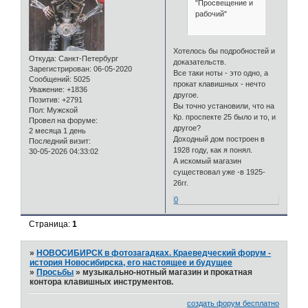
"Просвещение и
рабочий"
Хотелось бы подробностей и
Откуда:
Санкт-Петербург
доказательств.
Зарегистрирован
: 06-05-2020
Все таки ноты - это одно, а
Сообщений:
5025
прокат клавишных - нечто
Уважение:
+1836
другое.
Позитив:
+2791
Вы точно установили, что на
Пол:
Мужской
Кр. проспекте 25 было и то, и
Провел на форуме:
другое?
2 месяца 1 день
Доходный дом построен в
Последний визит:
1928 году, как я понял.
30-05-2026 04:33:02
А искомый магазин
существовал уже -в 1925-
26гг.
0
Страница:
1
»
НОВОСИБИРСК в фотозагадках. Краеведческий форум -
история Новосибирска, его настоящее и будущее
»
Просьбы
»
музыкально-нотный магазин и прокатная
контора клавишных инструментов.
создать форум бесплатно