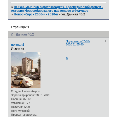
»
НОВОСИБИРСК в фотозагадках. Краеведческий форум -
история Новосибирска, его настоящее и будущее
»
Новосибирск 2000-й - 2010-й
»
Ул. Дачная 40/2
Страница:
1
Ул. Дачная 40/2
Поделиться
07-03-
1
norman1
2020 11:55:40
Участник
.
0
Откуда:
Новосибирск
Зарегистрирован
: 28-01-2020
Сообщений:
62
Уважение:
+77
Позитив:
+299
Пол:
Мужской
Провел на форуме: