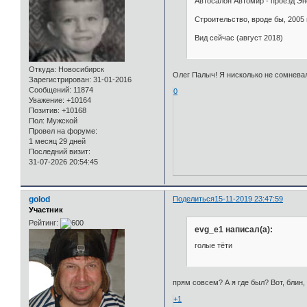
Автосалон Автомир - проезд Эн
Строительство, вроде бы, 2005 
Вид сейчас (август 2018)
Откуда:
Новосибирск
Олег Палыч! Я нисколько не сомневалс
Зарегистрирован
: 31-01-2016
Сообщений:
11874
0
Уважение:
+10164
Позитив:
+10168
Пол:
Мужской
Провел на форуме:
1 месяц 29 дней
Последний визит:
31-07-2026 20:54:45
golod
Поделиться
15-11-2019 23:47:59
Участник
Рейтинг:
evg_e1 написал(а):
голые тёти
прям совсем? А я где был? Вот, блин,
+1