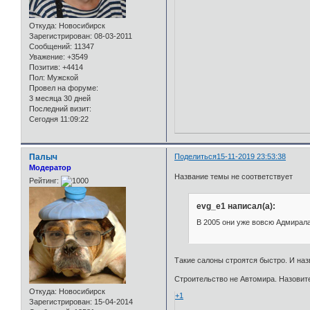
Откуда:
Новосибирск
Зарегистрирован
: 08-03-2011
Сообщений:
11347
Уважение:
+3549
Позитив:
+4414
Пол:
Мужской
Провел на форуме:
3 месяца 30 дней
Последний визит:
Сегодня 11:09:22
Палыч
Поделиться
15-11-2019 23:53:38
Модератор
Название темы не соответствует
Рейтинг:
evg_e1 написал(а):
В 2005 они уже вовсю Адмиралам
Такие салоны строятся быстро. И на
Строительство не Автомира. Назовит
Откуда:
Новосибирск
+1
Зарегистрирован
: 15-04-2014