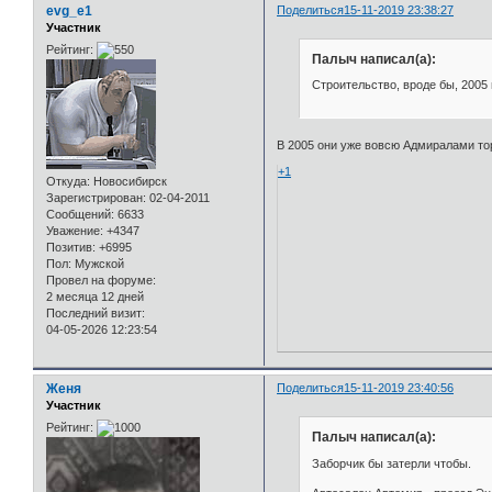
evg_e1
Поделиться
15-11-2019 23:38:27
Участник
Рейтинг:
Палыч написал(а):
Строительство, вроде бы, 2005 
В 2005 они уже вовсю Адмиралами торг
+1
Откуда:
Новосибирск
Зарегистрирован
: 02-04-2011
Сообщений:
6633
Уважение:
+4347
Позитив:
+6995
Пол:
Мужской
Провел на форуме:
2 месяца 12 дней
Последний визит:
04-05-2026 12:23:54
Женя
Поделиться
15-11-2019 23:40:56
Участник
Рейтинг:
Палыч написал(а):
Заборчик бы затерли чтобы.