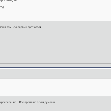
ергетиков, 4а
год
я в том, кто первый даст ответ.
 краеведение... Все время не о том думаешь.