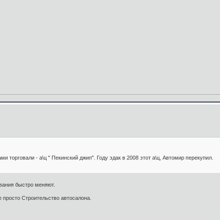
и торговали - а\ц " Пекинский джип". Году эдак в 2008 этот а\ц, Автомир перекупил.
звания быстро меняют.
е просто Строительство автосалона.