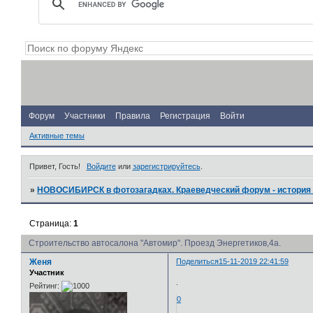
Форум
Участники
Правила
Регистрация
Войти
Активные темы
Привет, Гость!
Войдите
или
зарегистрируйтесь
.
»
НОВОСИБИРСК в фотозагадках. Краеведческий форум - история 
Страница:
1
Строительство автосалона "Автомир". Проезд Энергетиков,4а.
Женя
Поделиться
15-11-2019 22:41:59
Участник
.
Рейтинг:
0