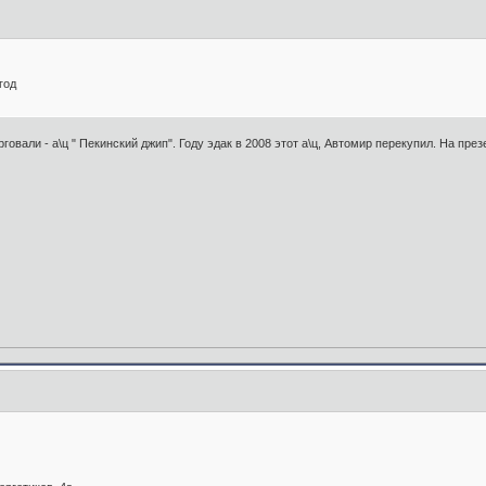
год
овали - а\ц " Пекинский джип". Году эдак в 2008 этот а\ц, Автомир перекупил. На пре