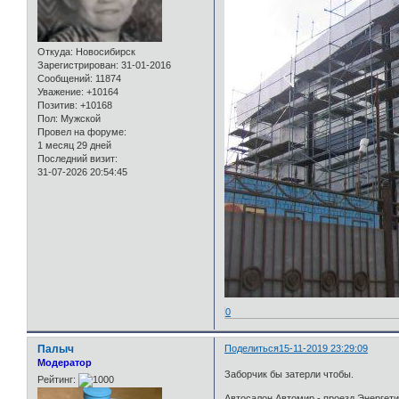
Откуда:
Новосибирск
Зарегистрирован
: 31-01-2016
Сообщений:
11874
Уважение:
+10164
Позитив:
+10168
Пол:
Мужской
Провел на форуме:
1 месяц 29 дней
Последний визит:
31-07-2026 20:54:45
0
Палыч
Поделиться
15-11-2019 23:29:09
Модератор
Заборчик бы затерли чтобы.
Рейтинг:
Автосалон Автомир - проезд Энергети