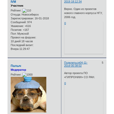
IVM
2019 18:12:34
Участник
Верно. Один из проектов
Рейтинг:
нового главного корпуса НГУ,
Откуда:
Новосибирск
2006 год.
Зарегистрирован
: 16-01-2018
Сообщений:
974
0
Уважение:
+616
Позитив:
+167
Пол:
Мужской
Провел на форуме:
10 дней 18 часов
Последний визит:
Вчера 11:29:47
Поделиться
04-11-
5
Палыч
2019 00:38:02
Модератор
Автор проекта ПО
Рейтинг:
«ГИПРОНИИ» СО РАН.
0