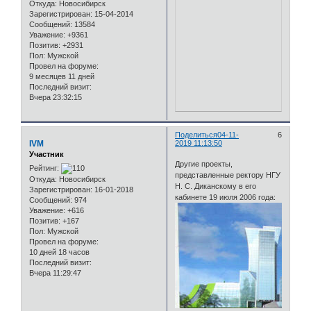
Откуда:
Новосибирск
Зарегистрирован
: 15-04-2014
Сообщений:
13584
Уважение:
+9361
Позитив:
+2931
Пол:
Мужской
Провел на форуме:
9 месяцев 11 дней
Последний визит:
Вчера 23:32:15
Поделиться
04-11-
6
IVM
2019 11:13:50
Участник
Другие проекты,
Рейтинг:
представленные ректору НГУ
Откуда:
Новосибирск
Н. С. Диканскому в его
Зарегистрирован
: 16-01-2018
кабинете 19 июля 2006 года:
Сообщений:
974
Уважение:
+616
Позитив:
+167
Пол:
Мужской
Провел на форуме:
10 дней 18 часов
Последний визит:
Вчера 11:29:47