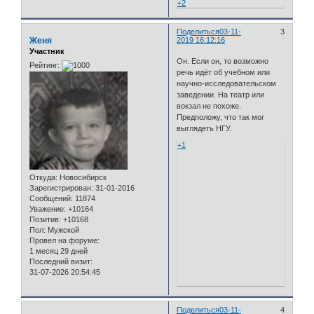
+2
Поделиться
03-11-
3
Женя
2019 16:12:16
Участник
Он. Если он, то возможно
Рейтинг:
речь идёт об учебном или
научно-исследовательском
заведении. На театр или
вокзал не похоже.
Предположу, что так мог
выглядеть НГУ.
+1
Откуда:
Новосибирск
Зарегистрирован
: 31-01-2016
Сообщений:
11874
Уважение:
+10164
Позитив:
+10168
Пол:
Мужской
Провел на форуме:
1 месяц 29 дней
Последний визит:
31-07-2026 20:54:45
Поделиться
03-11-
4