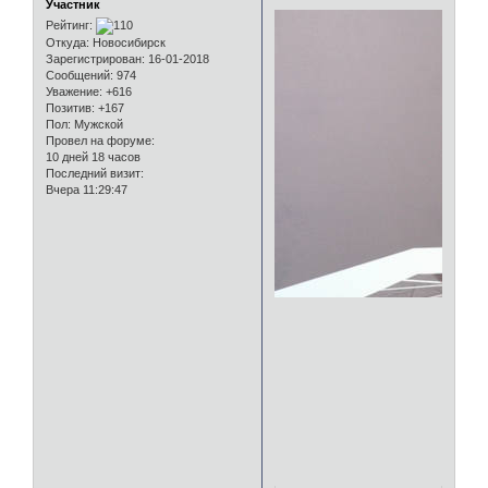
Участник
Рейтинг:
Откуда:
Новосибирск
Зарегистрирован
: 16-01-2018
Сообщений:
974
Уважение:
+616
Позитив:
+167
Пол:
Мужской
Провел на форуме:
10 дней 18 часов
Последний визит:
Вчера 11:29:47