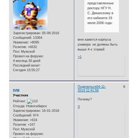
представленные
ректору НГУ Н.
С. Диканскому в
его кабинете 19
июля 2006 года:
Зарегистрирован
: 05-08-2016
Сообщений:
13364
мне кажется корпуса
Уважение:
+8095
универа не должны быть
Позитив:
+6632
выше 4-х этажей
Пол:
Мужской
Провел на форуме:
+1
4 месяца 30 дней
Последний визит:
Сегодня 15:55:27
Поделиться
04-11-
8
IVM
2019 11:41:58
Участник
Почему?
Рейтинг:
Откуда:
Новосибирск
0
Зарегистрирован
: 16-01-2018
Сообщений:
974
Уважение:
+616
Позитив:
+167
Пол:
Мужской
Провел на форуме: