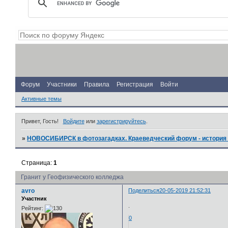
Форум
Участники
Правила
Регистрация
Войти
Активные темы
Привет, Гость!
Войдите
или
зарегистрируйтесь
.
»
НОВОСИБИРСК в фотозагадках. Краеведческий форум - история 
Страница:
1
Гранит у Геофизического колледжа
avro
Поделиться
20-05-2019 21:52:31
Участник
.
Рейтинг:
0